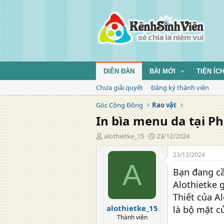
DIỄN ĐÀN
BÀI MỚI
TIỆN ÍC
Chưa giải quyết
Đăng ký thành viên
Góc Cộng Đồng
Rao vặt
In bìa menu da tại Ph
T
N
alothietke_15
23/12/2024
á
g
c
à
23/12/2024
g
y
A
Bạn đang cầ
i
đ
ả
ă
Alothietke 
n
Thiết của A
g
alothietke_15
là bộ mặt c
Thành viên