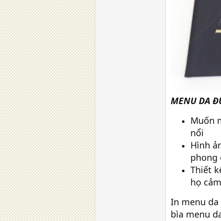
MENU DA Đ
Muốn me
nổi
Hình ả
phong 
Thiết 
họ cảm
In menu da 
bìa menu da