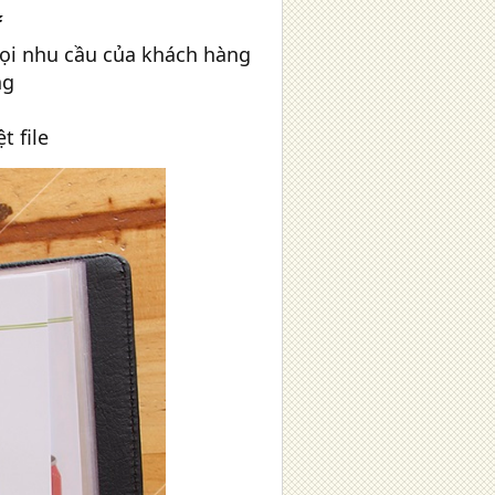
Í
mọi nhu cầu của khách hàng
ng
t file