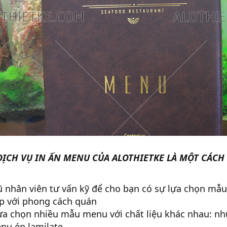
ỊCH VỤ IN ẤN MENU CỦA ALOTHIETKE LÀ MỘT CÁCH
ũ nhân viên tư vấn kỹ để cho bạn có sự lựa chọn mẫ
p với phong cách quán
ựa chọn nhiều mẫu menu với chất liệu khác nhau: n
nu ép lamilate.......