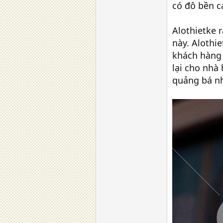
có đô bền c
Alothietke r
này. Aloth
khách hàng 
lại cho nhà
quảng bá nh