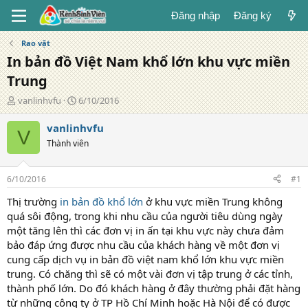
Đăng nhập
Đăng ký
Rao vặt
In bản đồ Việt Nam khổ lớn khu vực miền
Trung
T
N
vanlinhvfu
6/10/2016
á
g
c
à
vanlinhvfu
V
g
y
Thành viên
i
đ
ả
ă
n
6/10/2016
#1
g
Thị trường
in bản đồ khổ lớn
ở khu vực miền Trung không
quá sôi động, trong khi nhu cầu của người tiêu dùng ngày
một tăng lên thì các đơn vị in ấn tại khu vực này chưa đảm
bảo đáp ứng được nhu cầu của khách hàng về một đơn vị
cung cấp dịch vụ in bản đồ việt nam khổ lớn khu vực miền
trung. Có chăng thì sẽ có một vài đơn vị tập trung ở các tỉnh,
thành phố lớn. Do đó khách hàng ở đây thường phải đặt hàng
từ những công ty ở TP Hồ Chí Minh hoặc Hà Nội để có được