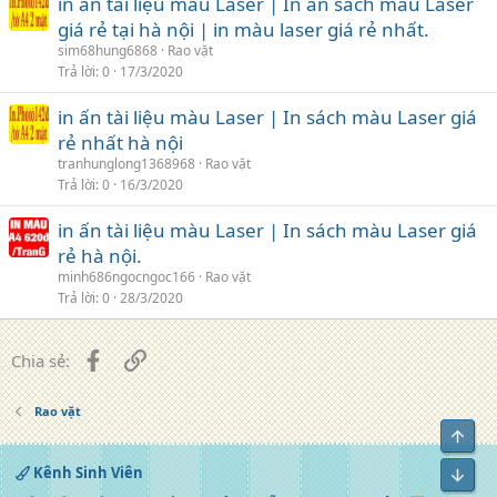
in ấn tài liệu màu Laser | In ấn sách màu Laser
giá rẻ tại hà nội | in màu laser giá rẻ nhất.
sim68hung6868
Rao vặt
Trả lời
0
17/3/2020
in ấn tài liệu màu Laser | In sách màu Laser giá
rẻ nhất hà nội
tranhunglong1368968
Rao vặt
Trả lời
0
16/3/2020
in ấn tài liệu màu Laser | In sách màu Laser giá
rẻ hà nội.
minh686ngocngoc166
Rao vặt
Trả lời
0
28/3/2020
Facebook
Liên kết
Chia sẻ:
Rao vặt
Top
Kênh Sinh Viên
Bot