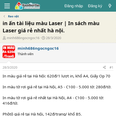
Đăng nhập
Đăng ký
Rao vặt
in ấn tài liệu màu Laser | In sách màu
Laser giá rẻ nhất hà nội.
T
N
minh686ngocngoc16
28/3/2020
á
g
c
à
minh686ngocngoc16
g
y
Thành viên
i
đ
ả
ă
n
28/3/2020
#1
g
In màu giá rẻ tại Hà Nội: 620đ/1 lượt in, khổ A4, Giấy Op 70
In màu tờ rơi giá rẻ tại Hà Nội, A5 - C100 - 5.000 tờ: 280đ/tờ.
In màu tờ rơi giá rẻ nhất tại Hà Nội, A4 - C100 - 5.000 tờ:
416đ/tờ.
Phôtô giá rẻ tại Hà Nội, 142đ/trang/ khổ B5.