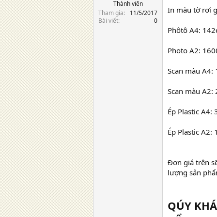
Thành viên
In màu tờ rơi 
Tham gia
11/5/2017
Bài viết
0
Phôtô A4: 142đ
Photo A2: 1600
Scan màu A4: 
Scan màu A2: 
Ép Plastic A4: 
Ép Plastic A2: 
Đơn giá trên sẽ
lượng sản phẩ
QÚY KHÁ