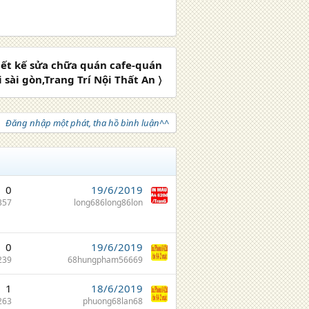
iết kế sửa chữa quán cafe-quán
i sài gòn,Trang Trí Nội Thất An 〉
Đăng nhập một phát, tha hồ bình luận^^
0
19/6/2019
357
long686long86lon
0
19/6/2019
239
68hungpham56669
1
18/6/2019
263
phuong68lan68