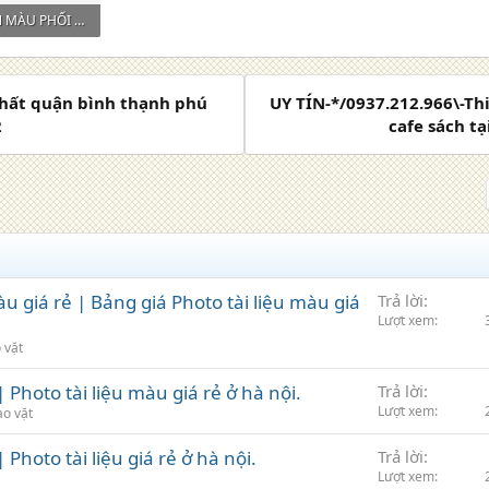
11. BẢNG GIÁ IN MÀU PHỐI CẢNH, BẢN VẼ QUY HOẠCH, BẢN ĐỒ A4…A0...jpg
xem: 10
nhất quận bình thạnh phú
UY TÍN-*/0937.212.966\-Th
2
cafe sách tạ
àu giá rẻ | Bảng giá Photo tài liệu màu giá
Trả lời
Lượt xem
 vặt
| Photo tài liệu màu giá rẻ ở hà nội.
Trả lời
Lượt xem
ao vặt
| Photo tài liệu giá rẻ ở hà nội.
Trả lời
Lượt xem