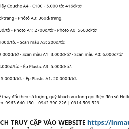
giấy Couche A4 - C100 - 5.000 tờ: 416đ/tờ.
/trang - Phôtô A3: 360đ/trang.
đ/tờ - Photo A1: 2700đ/tờ - Photo A0: 5600đ/tờ.
100đ/tờ. - Scan màu A3: 200đ/tờ.
2.000đ/tờ - Scan màu A1: 3.000đ/tờ - Scan màu A0: 6.000đ/tờ
3.000đ/tờ. - Ép Plastic A3: 5.000đ/tờ.
15.000đ/tờ. - Ép Plastic A1: 20.000đ/tờ.
 thay đổi theo số lượng, quý khách vui long gọi điện đến số Hotlin
m. 0963.640.150 | 0942.390.226 | 0914.509.529.
CH TRUY CẬP VÀO WEBSITE
https://inma