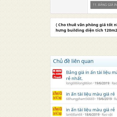
545,9 KB · Lượt 
〈 Cho thuê văn phòng giá tốt 
hưng building diện tích 120m
Chủ đề liên quan
Bảng giá in ấn tài liệu m
rẻ nhất.
long686long86lon
19/6/2019
Rao
in ấn tài liệu màu giá rẻ 
68hungpham56669
19/6/2019
R
in ấn tài liệu màu giá rẻ 
lan68lan68
18/6/2019
Rao vặt