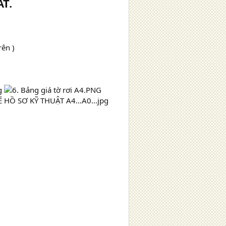
T.
rên )