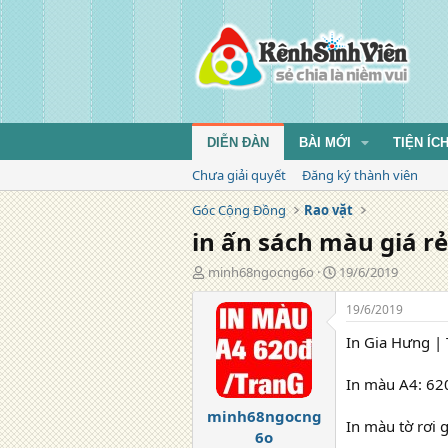
DIỄN ĐÀN
BÀI MỚI
TIỆN ÍC
Chưa giải quyết
Đăng ký thành viên
Góc Cộng Đồng
Rao vặt
in ấn sách màu giá rẻ 
T
N
minh68ngocng6o
19/6/2019
á
g
c
à
19/6/2019
g
y
In Gia Hưng | T
i
đ
ả
ă
n
In màu A4: 620
g
minh68ngocng
In màu tờ rơi 
6o