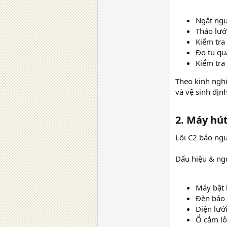
Ngắt ngu
Tháo lướ
Kiểm tra 
Đo tụ qu
Kiểm tra
Theo kinh nghi
và vệ sinh địn
2. Máy hút
Lỗi C2 báo ngu
Dấu hiệu & ng
Máy bật l
Đèn báo 
Điện lướ
Ổ cắm lỏ