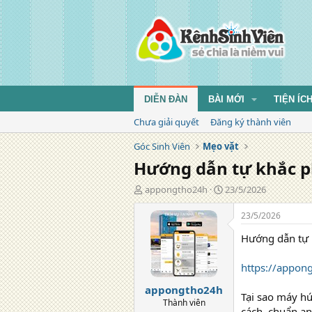
DIỄN ĐÀN
BÀI MỚI
TIỆN ÍC
Chưa giải quyết
Đăng ký thành viên
Góc Sinh Viên
Mẹo vặt
Hướng dẫn tự khắc p
T
N
appongtho24h
23/5/2026
á
g
c
à
23/5/2026
g
y
Hướng dẫn tự 
i
đ
ả
ă
n
https://appon
g
appongtho24h
Tại sao máy h
Thành viên
cách, chuẩn an