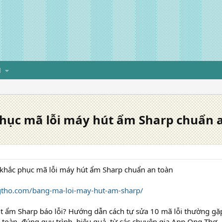
H
hục mã lỗi máy hút ẩm Sharp chuẩn 
khắc phục mã lỗi máy hút ẩm Sharp chuẩn an toàn
gtho.com/bang-ma-loi-may-hut-am-sharp/
út ẩm Sharp báo lỗi? Hướng dẫn cách tự sửa 10 mã lỗi thường g
 toàn, đúng quy trình, hiệu quả, từ các chuyên gia App Ong Thợ.