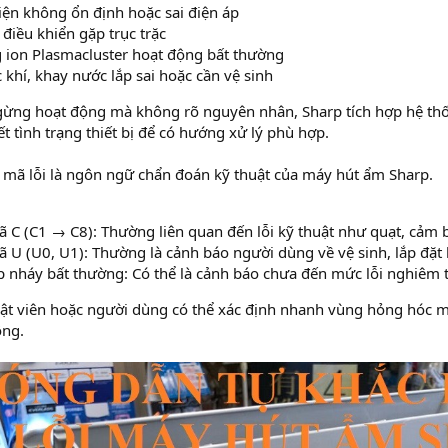
ện không ổn định hoặc sai điện áp
điều khiển gặp trục trặc
 ion Plasmacluster hoạt động bất thường
 khí, khay nước lắp sai hoặc cần vệ sinh
gừng hoạt động mà không rõ nguyên nhân, Sharp tích hợp hệ th
t tình trạng thiết bị để có hướng xử lý phù hợp.
 mã lỗi là ngôn ngữ chẩn đoán kỹ thuật của máy hút ẩm Sharp.
C (C1 → C8): Thường liên quan đến lỗi kỹ thuật như quạt, cảm b
U (U0, U1): Thường là cảnh báo người dùng về vệ sinh, lắp đặt 
 nháy bất thường: Có thể là cảnh báo chưa đến mức lỗi nghiêm 
uật viên hoặc người dùng có thể xác định nhanh vùng hỏng hóc 
ông.