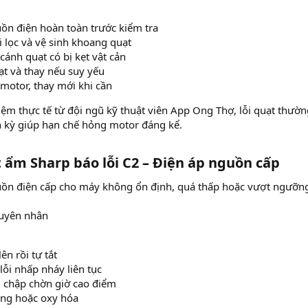
ồn điện hoàn toàn trước kiểm tra
i lọc và vệ sinh khoang quạt
cánh quạt có bị kẹt vật cản
ạt và thay nếu suy yếu
 motor, thay mới khi cần
ệm thực tế từ đội ngũ kỹ thuật viên App Ong Thợ, lỗi quạt thườ
h kỳ giúp hạn chế hỏng motor đáng kể.
 ẩm Sharp báo lỗi C2 – Điện áp nguồn cấp​
ồn điện cấp cho máy không ổn định, quá thấp hoặc vượt ngưỡng a
uyên nhân
ên rồi tự tắt
lỗi nhấp nháy liên tục
i chập chờn giờ cao điểm
ng hoặc oxy hóa