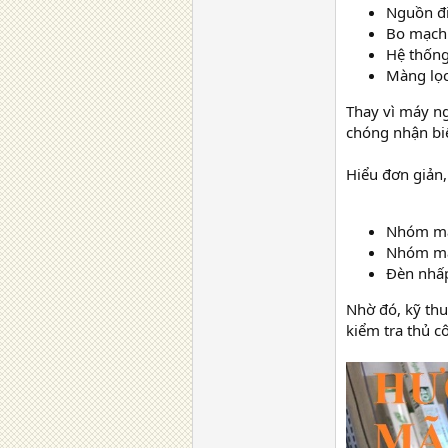
Nguồn đi
Bo mạch 
Hệ thống
Màng lọc
Thay vì máy n
chóng nhận biế
Hiểu đơn giản,
Nhóm mã 
Nhóm mã 
Đèn nhấp
Nhờ đó, kỹ th
kiểm tra thủ c