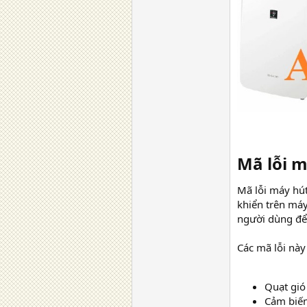
Mã lỗi m
Mã lỗi máy hút
khiển trên máy
người dùng để 
Các mã lỗi nà
Quạt gió
Cảm biến