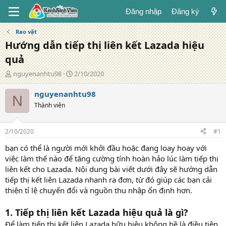
Đăng nhập
Đăng ký
Rao vặt
Hướng dẫn tiếp thị liên kết Lazada hiệu
quả
T
N
nguyenanhtu98
2/10/2020
á
g
c
à
nguyenanhtu98
N
g
y
Thành viên
i
đ
ả
ă
n
2/10/2020
#1
g
bạn có thể là người mới khởi đầu hoặc đang loay hoay với
việc làm thế nào để tăng cường tính hoàn hảo lúc làm tiếp thị
liên kết cho Lazada. Nội dung bài viết dưới đây sẽ hướng dẫn
tiếp thị kết liên Lazada nhanh ra đơn, từ đó giúp các bạn cải
thiện tỉ lệ chuyển đổi và nguồn thu nhập ổn định hơn.
1. Tiếp thị liên kết Lazada hiệu quả là gì?
Để làm tiếp thị kết liên Lazada hữu hiệu không hề là điều tiện