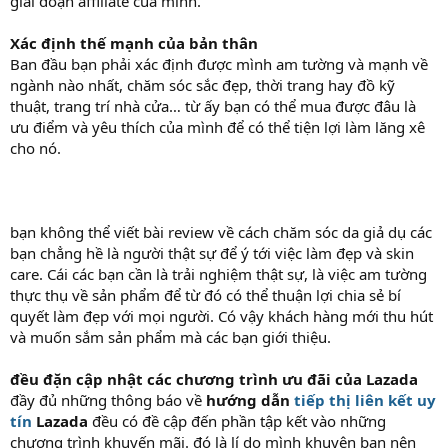
giai đoạn affiliate của mình.
Xác định thế mạnh của bản thân
Ban đầu bạn phải xác định được mình am tường và mạnh về
ngành nào nhất, chăm sóc sắc đẹp, thời trang hay đồ kỹ
thuật, trang trí nhà cửa… từ ấy bạn có thể mua được đâu là
ưu điểm và yêu thích của mình để có thể tiện lợi làm lăng xê
cho nó.
bạn không thể viết bài review về cách chăm sóc da giả dụ các
bạn chẳng hề là người thật sự để ý tới việc làm đẹp và skin
care. Cái các bạn cần là trải nghiệm thật sự, là việc am tường
thực thụ về sản phẩm để từ đó có thể thuận lợi chia sẻ bí
quyết làm đẹp với mọi người. Có vậy khách hàng mới thu hút
và muốn sắm sản phẩm mà các bạn giới thiệu.
đều đặn cập nhật các chương trình ưu đãi của Lazada
đầy đủ những thông báo về
hướng dẫn
tiếp thị liên kết uy
tín
Lazada
đều có đề cập đến phần tập kết vào những
chương trình khuyến mãi. đó là lí do mình khuyên bạn nên