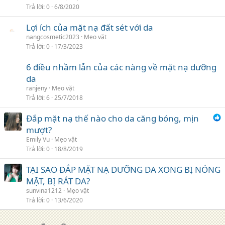
Trả lời
0
6/8/2020
Lợi ích của mặt nạ đất sét với da
nangcosmetic2023
Mẹo vặt
Trả lời
0
17/3/2023
6 điều nhầm lẫn của các nàng về mặt nạ dưỡng
da
ranjeny
Mẹo vặt
Trả lời
6
25/7/2018
Đắp mặt nạ thế nào cho da căng bóng, mịn
mượt?
Emily Vu
Mẹo vặt
Trả lời
0
18/8/2019
TẠI SAO ĐẮP MẶT NẠ DƯỠNG DA XONG BỊ NÓNG
MẶT, BỊ RÁT DA?
sunvina1212
Mẹo vặt
Trả lời
0
13/6/2020