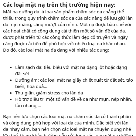
Các loại mặt nạ trên thị trường hiện nay:
Mặt nạ dưỡng da là loại sản phẩm chăm sóc da chẳng thể
thiếu trong quy trình chăm sóc da của các nàng để lưu giữ làn
da mịn màng, căng mượt của mình. Mặt nạ được bào chế với
các hoạt chất có công dụng cải thiện một số vấn đề của da,
được phát triển từ các công thức làm đẹp cổ truyền và ngày
càng được cải tiến để phù hợp với nhiều loại da khác nhau.
Do đó, các loại mặt nạ đa dạng với nhiều tác dụng:
Làm sạch da: tiêu biểu với mặt nạ dạng lột hoặc dạng
đất sét.
Dưỡng ẩm: các loại mặt nạ giấy chiết xuất từ đất sét, tảo
biển, hoa quả,…
Thư giãn, giảm stress cho làn da
Hỗ trợ điều trị một số vấn đề về da như mụn, nếp nhăn,
tàn nhang,…
Bạn nên lựa chọn các loại mặt nạ chăm sóc da có thành phần
và công dụng phù hợp với loại da của mình. Đặc biệt với làn
da nhạy cảm, bạn nên chọn các loại mặt nạ chuyên dụng nhé
!Cụ thể, tham khảo hướng dẫn sử dụng các loại mặt nạ dưỡng