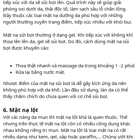
tiếp xúc với da sẽ sủi bọt lên. Quá trình này sẽ giúp giải
phóng oxi dưới da, thải độc tố, làm sạch sâu lỗ chân lông.
Đây thuộc các loại mặt nạ dưỡng da phù hợp với những
người thường xuyên trang điểm, tiếp xúc nhiều với khói bụi.
Mặt nạ sửi bọt thường ở dạng gel. Khi tiếp xúc với không khí
thoa lên lên da, gel sẽ sủi bọt. Do đó, cách dùng mặt nạ sủi
bọt được khuyến cáo:
Thoa thật nhanh và massage da trong khoảng 1 -2 phút
Rửa lại bằng nước mát.
Nhược điểm của mặt nạ sủi bọt là dễ gây kích ứng da nên
không phù hợp với da khô. Lần đầu sử dụng, làn da có thể
thấy châm chích do chưa quen với cơ chế sủi bọt.
6. Mặt nạ lột
Với các nàng da mụn thì mặt nạ lột khá là quen thuộc. Thế
nhưng trên thực tế mặt nạ lột còn có nhiều công dụng khác
nhau không riêng trị mụn. Mặt nạ lột là loại mặt nạ có rất
nhiều dạng như kem, gel, sáp hoặc paraffin,… Chúng ướt khi