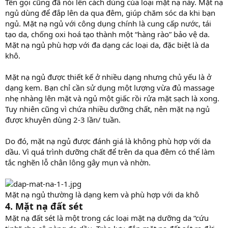
Tên gọi cũng đã nói lên cách dùng của loại mặt nạ này. Mặt nạ
ngủ dùng để đắp lên da qua đêm, giúp chăm sóc da khi bạn
ngủ. Mặt nạ ngủ với công dụng chính là cung cấp nước, tái
tạo da, chống oxi hoá tạo thành một “hàng rào” bảo vệ da.
Mặt nạ ngủ phù hợp với đa dạng các loại da, đặc biệt là da
khô.
Mặt nạ ngủ được thiết kế ở nhiều dạng nhưng chủ yếu là ở
dạng kem. Bạn chỉ cần sử dụng một lượng vừa đủ massage
nhẹ nhàng lên mặt và ngủ một giấc rồi rửa mặt sạch là xong.
Tuy nhiên cũng vì chứa nhiều dưỡng chất, nên mặt nạ ngủ
được khuyên dùng 2-3 lần/ tuần.
Do đó, mặt nạ ngủ được đánh giá là không phù hợp với da
dầu. Vì quá trình dưỡng chất để trên da qua đêm có thể làm
tắc nghẽn lỗ chân lông gây mụn và nhờn.
Mặt nạ ngủ thường là dạng kem và phù hợp với da khô
4. Mặt nạ đất sét
Mặt nạ đất sét là một trong các loại mặt nạ dưỡng da “cứu