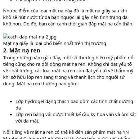
Nhược điểm của loại mặt nạ này đó là mặt nạ giấy sau khi
khô sẽ hút nước từ da bạn ngược lại gây nên tình trạng da
khô hơn. Do đó, bạn cần canh thời gian đắp mặt nạ cẩn thận.
Mặt nạ giấy là loại phổ biến nhất trên thị trường
2. Mặt nạ ren
Trong những năm gần đây, một số thương hiệu mỹ phẩm nổi
tiếng cũng cho ra đời dòng mặt nạ ren. Không chỉ đạt yếu tố
về chất lượng, các loại mặt nạ ren còn đạt yếu tố về thẩm mỹ
khi sở hữu lớp ren sang trọng và thanh lịch cho người sử
dụng. Mặt nạ ren thường bao gồm:
Lớp hydrogel dạng thạch bao gồm các tinh chất dưỡng
da
Lớp ren bằng vải được thiết kế cầu kỳ hoa văn và ôm sát
với da mặt.
Nổi tiếng về mặt nạ ren có thể kể đến sản phẩm mặt nạ YN
Miraheal Calming Mask đến từ thương hiệu dược mỹ phẩm