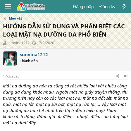
Đăng nhập
Đăng ký
Mẹo vặt
HƯỚNG DẪN SỬ DỤNG VÀ PHÂN BIỆT CÁC
LOẠI MẶT NẠ DƯỠNG DA PHỔ BIẾN
T
N
sunvina1212
17/3/2020
á
g
c
à
sunvina1212
g
y
Thành viên
i
đ
ả
ă
n
17/3/2020
#1
g
Mặt nạ dưỡng da hóa ra cũng có rất nhiều loại với nhiều công
dụng đa dạng khác nhau. Ngoài mặt nạ giấy truyền thống, thị
trường hiện nay còn có các loại mặt nạ: mặt nạ đất sét, mặt nạ
ngủ, mặt nạ lột, mặt nạ sủi bọt, mặt nạ rửa lại,… Vậy loại mặt
nạ dưỡng da nào tốt nhất trên thị trường hiện nay? Tham
khảo cách dùng, đánh giá ưu điểm – nhược điểm của từng loại
mặt nạ dưới đây.