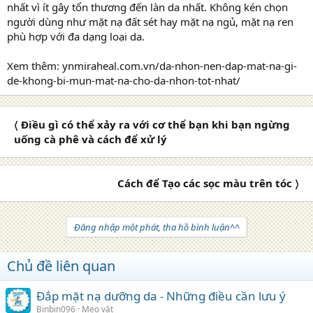
nhất vì ít gây tổn thương đến làn da nhất. Không kén chọn
người dùng như mặt nạ đất sét hay mặt nạ ngủ, mặt nạ ren
phù hợp với đa dạng loại da.
Xem thêm: ynmiraheal.com.vn/da-nhon-nen-dap-mat-na-gi-
de-khong-bi-mun-mat-na-cho-da-nhon-tot-nhat/
〈 Điều gì có thể xảy ra với cơ thể bạn khi bạn ngừng
uống cà phê và cách để xử lý
Cách để Tạo các sọc màu trên tóc 〉
Đăng nhập một phát, tha hồ bình luận^^
Chủ đề liên quan
Đắp mặt nạ dưỡng da - Những điều cần lưu ý
Binbin096
Mẹo vặt