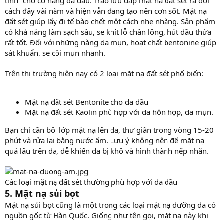
tinh” cho cô nàng da dầu. Trào lưu đắp mặt nạ đất sét ra đời
cách đây vài năm và hiện vẫn đang tạo nên cơn sốt. Mặt nạ
đất sét giúp lấy đi tế bào chết một cách nhẹ nhàng. Sản phẩm
có khả năng làm sạch sâu, se khít lỗ chân lông, hút dầu thừa
rất tốt. Đối với những nàng da mụn, hoạt chất bentonine giúp
sát khuẩn, se cồi mụn nhanh.
Trên thị trường hiện nay có 2 loại mặt nạ đất sét phổ biến:
Mặt nạ đất sét Bentonite cho da dầu
Mặt nạ đất sét Kaolin phù hợp với da hỗn hợp, da mụn.
Bạn chỉ cần bôi lớp mặt nạ lên da, thư giãn trong vòng 15-20
phút và rửa lại bằng nước ấm. Lưu ý không nên để mặt nạ
quá lâu trên da, dễ khiến da bị khô và hình thành nếp nhăn.
Các loại mặt nạ đất sét thường phù hợp với da dầu
5. Mặt nạ sủi bọt
Mặt nạ sủi bọt cũng là một trong các loại mặt nạ dưỡng da có
nguồn gốc từ Hàn Quốc. Giống như tên gọi, mặt nạ này khi