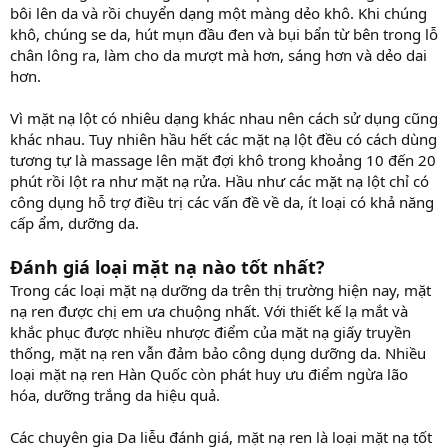
bôi lên da và rồi chuyển dạng một màng dẻo khô. Khi chúng
khô, chúng se da, hút mụn đầu đen và bụi bẩn từ bên trong lỗ
chân lông ra, làm cho da mượt mà hơn, sáng hơn và dẻo dai
hơn.
Vì mặt nạ lột có nhiêu dạng khác nhau nên cách sử dụng cũng
khác nhau. Tuy nhiên hầu hết các mặt nạ lột đều có cách dùng
tương tự là massage lên mặt đợi khô trong khoảng 10 đến 20
phút rồi lột ra như mặt nạ rửa. Hầu như các mặt nạ lột chỉ có
công dụng hỗ trợ điều trị các vấn đề về da, ít loại có khả năng
cấp ẩm, dưỡng da.
Đánh giá loại mặt nạ nào tốt nhất?
Trong các loại mặt nạ dưỡng da trên thị trường hiện nay, mặt
nạ ren được chị em ưa chuộng nhất. Với thiết kế lạ mắt và
khắc phục được nhiều nhược điểm của mặt nạ giấy truyền
thống, mặt nạ ren vẫn đảm bảo công dụng dưỡng da. Nhiều
loại mặt nạ ren Hàn Quốc còn phát huy ưu điểm ngừa lão
hóa, dưỡng trắng da hiệu quả.
Các chuyên gia Da liễu đánh giá, mặt nạ ren là loại mặt nạ tốt