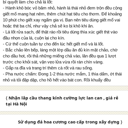
bí quyết làm cho chả lá lốt:
- Hành khô bóc vỏ băm nhỏ, hành lá thái nhỏ đem trộn đều cộng
giết mổ mang hạt nêm, thêm chút hạt tiêu cho thơm. Để khoảng
10 phút cho giết xay ngấm gia vị. Bạn nên tiêu dùng giết mổ vai
hoặc thịt ba chỉ, như vậy chả sẽ ko bị khô khi ăn.
- Lá lốt rửa sạch, để thật ráo rồi tiêu dùng thìa xúc giết thịt vào
đầu nhọn của lá, cuộn lại cho kín.
- Cứ thế cuộn tuần tự cho đến lúc hết giết mổ và lá lốt.
- Bắc chảo lên bếp, láng một lớp dầu ăn đủ kín mặt chảo, chờ
cho dầu hot, rồi thả những miếng chả vào, lăn đều qua 1 lượt
trước cho khỏi sát, vặn vẹo lửa vừa rồi rán chín vàng.
- Gắp ra đĩa và trang trí thêm cà rốt và rau sống.
- Pha nước chấm: Đong 1-2 thìa nước mắm, 1 thìa dấm, ớt thái
nhỏ và tỏi đập dập, cho hồ hết vào bát con. Rồi khuấy đều
〈 Nhận lắp cầu thang kính cường lực lan can , giá rẻ
tại Hà Nội
Sử dụng đá hoa cương cao cấp trong xây dựng 〉