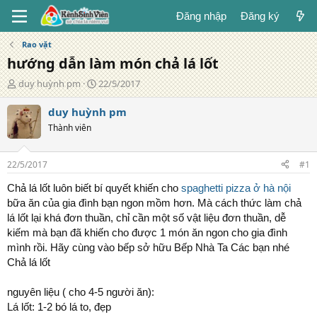
Đăng nhập
Đăng ký
Rao vặt
hướng dẫn làm món chả lá lốt
T
N
duy huỳnh pm
22/5/2017
á
g
c
à
duy huỳnh pm
g
y
Thành viên
i
đ
ả
ă
n
22/5/2017
#1
g
Chả lá lốt luôn biết bí quyết khiến cho
spaghetti pizza ở hà nội
bữa ăn của gia đình bạn ngon mồm hơn. Mà cách thức làm chả
lá lốt lại khá đơn thuần, chỉ cần một số vật liệu đơn thuần, dễ
kiếm mà bạn đã khiến cho được 1 món ăn ngon cho gia đình
mình rồi. Hãy cùng vào bếp sở hữu Bếp Nhà Ta Các bạn nhé
Chả lá lốt
nguyên liệu ( cho 4-5 người ăn):
Lá lốt: 1-2 bó lá to, đẹp