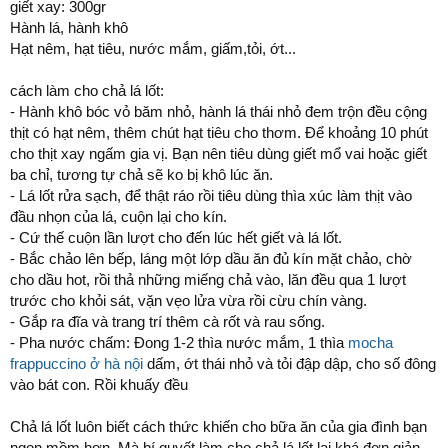
giết xay: 300gr
Hành lá, hành khô
Hạt nêm, hạt tiêu, nước mắm, giấm,tỏi, ớt...
cách làm cho chả lá lốt:
- Hành khô bóc vỏ băm nhỏ, hành lá thái nhỏ đem trộn đều cộng
thịt có hạt nêm, thêm chút hạt tiêu cho thơm. Để khoảng 10 phút
cho thịt xay ngấm gia vị. Bạn nên tiêu dùng giết mổ vai hoặc giết
ba chỉ, tương tự chả sẽ ko bị khô lúc ăn.
- Lá lốt rửa sạch, để thật ráo rồi tiêu dùng thìa xúc làm thịt vào
đầu nhọn của lá, cuộn lại cho kín.
- Cứ thế cuộn lần lượt cho đến lúc hết giết và lá lốt.
- Bắc chảo lên bếp, láng một lớp dầu ăn đủ kín mặt chảo, chờ
cho dầu hot, rồi thả những miếng chả vào, lăn đều qua 1 lượt
trước cho khỏi sát, vặn vẹo lửa vừa rồi cừu chín vàng.
- Gắp ra đĩa và trang trí thêm cà rốt và rau sống.
- Pha nước chấm: Đong 1-2 thìa nước mắm, 1 thìa
mocha
frappuccino ở hà nội
dấm, ớt thái nhỏ và tỏi đập dập, cho số đông
vào bát con. Rồi khuấy đều
Chả lá lốt luôn biết cách thức khiến cho bữa ăn của gia đình bạn
ngon mồm hơn. Mà bí quyết làm cho chả lá lốt lại khá đơn giản,