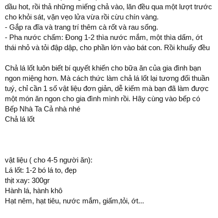
dầu hot, rồi thả những miếng chả vào, lăn đều qua một lượt trước
cho khỏi sát, vặn vẹo lửa vừa rồi cừu chín vàng.
- Gắp ra đĩa và trang trí thêm cà rốt và rau sống.
- Pha nước chấm: Đong 1-2 thìa nước mắm, một thìa dấm, ớt
thái nhỏ và tỏi đập dập, cho phần lớn vào bát con. Rồi khuấy đều
Chả lá lốt luôn biết bí quyết khiến cho bữa ăn của gia đình bạn
ngon miệng hơn. Mà cách thức làm chả lá lốt lại tương đối thuần
tuý, chỉ cần 1 số vật liệu đơn giản, dễ kiếm mà bạn đã làm được
một món ăn ngon cho gia đình mình rồi. Hãy cùng vào bếp có
Bếp Nhà Ta Cả nhà nhé
Chả lá lốt
vật liệu ( cho 4-5 người ăn):
Lá lốt: 1-2 bó lá to, đẹp
thịt xay: 300gr
Hành lá, hành khô
Hạt nêm, hạt tiêu, nước mắm, giấm,tỏi, ớt...