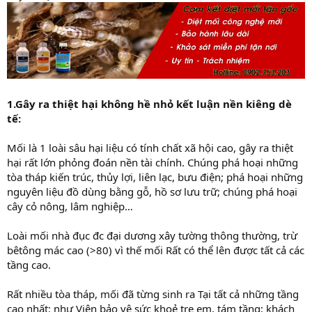
1.Gây ra thiệt hại không hề nhỏ kết luận nền kiêng dè
tế:
Mối là 1 loài sâu hại liệu có tính chất xã hội cao, gây ra thiệt
hại rất lớn phỏng đoán nền tài chính. Chúng phá hoại những
tòa tháp kiến trúc, thủy lợi, liên lạc, bưu điện; phá hoại những
nguyên liệu đồ dùng bằng gỗ, hồ sơ lưu trữ; chúng phá hoại
cây cỏ nông, lâm nghiệp…
Loài mối nhà đục đc đại dương xây tường thông thường, trừ
bêtông mác cao (>80) vì thế mối Rất có thể lên được tất cả các
tầng cao.
Rất nhiều tòa tháp, mối đã từng sinh ra Tại tất cả những tầng
cao nhất: như Viện bảo vệ sức khoẻ tre em, tám tầng; khách