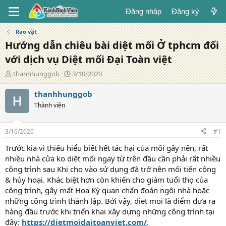
Đăng nhập
Đăng ký
Rao vặt
Hướng dẫn chiêu bài diệt mối Ở tphcm đối
với dịch vụ Diệt mối Đại Toàn việt
T
N
thanhhunggob
3/10/2020
á
g
c
à
thanhhunggob
g
y
Thành viên
i
đ
ả
ă
n
3/10/2020
#1
g
Trước kia vì thiếu hiểu biết hết tác hại của mối gây nên, rất
nhiều nhà cửa ko diệt mối ngay từ trên đầu cần phải rất nhiều
công trình sau Khi cho vào sử dụng đã trở nên mối tiến công
& hủy hoại. Khác biệt hơn còn khiến cho giàm tuổi thọ của
công trình, gây mất Hoa Kỳ quan chẩn đoán ngôi nhà hoặc
những công trình thành lập. Bởi vậy, diet moi là điểm đưa ra
hàng đầu trước khi triển khai xây dựng những công trình tại
đây:
https://dietmoidaitoanviet.com/
.