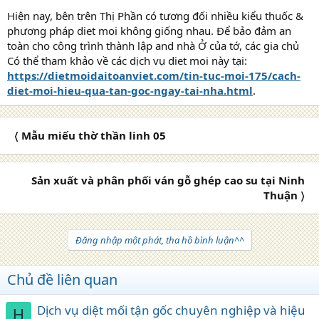
Hiện nay, bên trên Thị Phần có tương đối nhiều kiểu thuốc &
phương pháp diet moi không giống nhau. Để bảo đảm an
toàn cho công trình thành lập and nhà Ở của tớ, các gia chủ
Có thể tham khảo về các dịch vụ diet moi này tại:
https://dietmoidaitoanviet.com/tin-tuc-moi-175/cach-
diet-moi-hieu-qua-tan-goc-ngay-tai-nha.html
.
〈 Mẫu miếu thờ thần linh 05
Sản xuất và phân phối ván gỗ ghép cao su tại Ninh
Thuận 〉
Đăng nhập một phát, tha hồ bình luận^^
Chủ đề liên quan
Dịch vụ diệt mối tận gốc chuyên nghiệp và hiệu
H