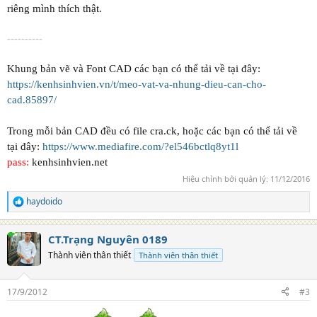
riêng mình thích thật.
----------
Khung bản vẽ và Font CAD các bạn có thể tải về tại đây:
https://kenhsinhvien.vn/t/meo-vat-va-nhung-dieu-can-cho-
cad.85897/
Trong mỗi bản CAD đều có file cra.ck, hoặc các bạn có thể tải về
tại đây:
https://www.mediafire.com/?el546bctlq8yt1l
pass:
kenhsinhvien.net
Hiệu chỉnh bởi quản lý:
11/12/2016
haydoido
R
e
a
CT.Trạng Nguyên 0189
c
t
Thành viên thân thiết
Thành viên thân thiết
i
o
n
17/9/2012
#3
s
: