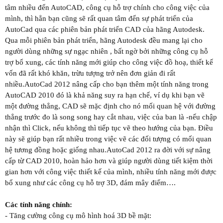
tâm nhiều đến AutoCAD, công cụ hỗ trợ chính cho công việc của
mình, thì hẳn bạn cũng sẽ rất quan tâm đến sự phát triển của
AutoCad qua các phiên bản phát triển CAD của hãng Autodesk.
Qua mỗi phiên bản phát triển, hãng Autodesk đều mang lại cho
người dùng những sự ngạc nhiên , bất ngờ bởi những công cụ hỗ
trợ bổ xung, các tính năng mới giúp cho công việc đồ hoạ, thiết kế
vốn đã rất khó khăn, trừu tượng trở nên đơn giản đi rất
nhiều.AutoCad 2012 nâng cấp cho bạn thêm một tính năng trong
AutoCAD 2010 đó là khả năng suy ra hạn chế, ví dụ khi bạn vẽ
một đường thẳng, CAD sẽ mặc định cho nó mối quan hệ với đường
thẳng trước đo là song song hay cắt nhau, việc của ban là -nếu chập
nhận thì Click, nếu không thì tiếp tục vẽ theo hướng của bạn. Điều
này sẽ giúp bạn rất nhiều trong việc vẽ các đối tượng có mối quan
hệ tương đồng hoặc giống nhau.AutoCad 2012 ra đời với sự nâng
cấp từ CAD 2010, hoàn hảo hơn và giúp người dùng tiết kiệm thời
gian hơn với công việc thiết kế của mình, nhiều tính năng mới được
bổ xung như các công cụ hỗ trợ 3D, đám mây điểm….
Các tính năng chính:
- Tăng cường công cụ mô hình hoá 3D bề mặt: