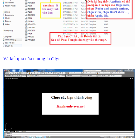
Và kết quả của chúng ta đây
: