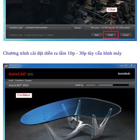
Chương trình cài đặt diễn ra tầm 10p - 30p tùy cấu hình máy