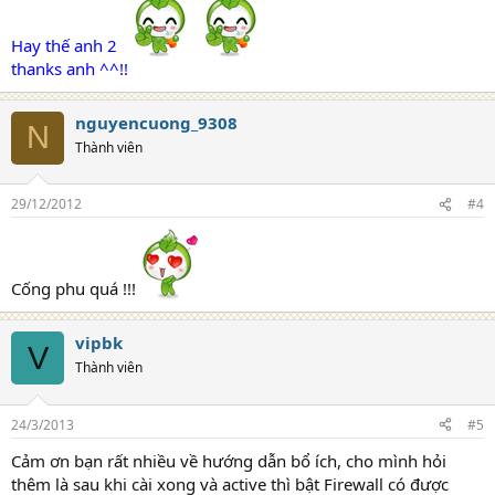
Hay thế anh 2
thanks anh ^^!!
nguyencuong_9308
N
Thành viên
29/12/2012
#4
Cống phu quá !!!
vipbk
V
Thành viên
24/3/2013
#5
Cảm ơn bạn rất nhiều về hướng dẫn bổ ích, cho mình hỏi
thêm là sau khi cài xong và active thì bật Firewall có được