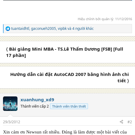
Hiệu chỉnh bởi quản lý:
11/12/2016
tuantaidhtl
,
gaconueh2005
,
vipbk
và 4 người khác
R
e
a
c
〈 Bài giảng Mini MBA - TS.Lê Thẩm Dương [FSB] [Full
t
i
17 phần]
o
n
s
Hướng dẫn cài đặt AutoCAD 2007 bằng hình ảnh chi
:
tiết 〉
xuanhung_xd9
Thành viên cấp 2
Thành viên thân thiết
29/3/2012
#2
Xin cảm ơn Newsun rất nhiều. Đúng là làm được một bài viết của