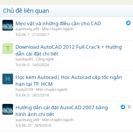
Chủ đề liên quan
Mẹo vặt và những điều cần cho CAD
xuanhung_xd9
Môn chuyên ngành
Trả lời
7
21/2/2017
Download AutoCAD 2012 Full Crac'k + Hướng
T
dẫn cài đặt chi tiết
tuanhan95
Công nghệ
Trả lời
0
14/5/2024
Học kèm Autocad| Học Autocad cấp tốc ngắn
H
hạn tại TP. HCM
huutu0109
Môn chuyên ngành
Trả lời
0
28/2/2018
Hướng dẫn cài đặt AutoCAD 2007 bằng
h
hình ảnh chi tiết
i
xuanhung_xd9
Môn chuyên ngành
Trả lời
25
28/9/2018