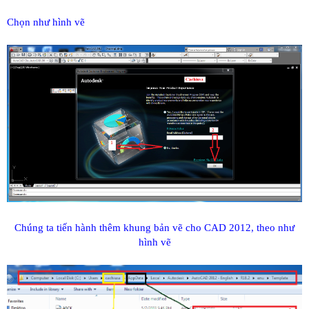
Chọn như hình vẽ
Chúng ta tiến hành thêm khung bản vẽ cho CAD 2012, theo như
hình vẽ