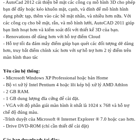
- AutoCad 2012 cải thiện bề mặt các công cụ mô hình 3D cho phép
bạn để đẩy hoặc kéo khuôn mặt, cạnh, và đỉnh để mô hình hình
dạng phức tạp, thêm vào các bề mặt nhẵn, và nhiều hơn nữa. Với
các công cụ cho bề mặt, rắn, và mô hình lưới, AutoCAD 2011 giúp
bạn linh hoạt hơn và kiểm soát đối với thiết kế 3D của bạn.
- Renovations dễ dàng hơn với hỗ trợ điểm Cloud
- Hỗ trợ tối đa đám mây điểm giúp bạn quét các đối tượng dẽ dàng
hơn, truy bắt điểm chính xác hơn với sự hỗ trợ hơn 2 tỷ điểm trên
màn hình thao tác
Yêu cầu hệ thống:
- Microsoft Windows XP Professional hoặc bản Home
- Bộ vi xử lý Intel Pentium 4 hoặc lõi kép bộ xử lý AMD Athlon
- 2 GB RAM.
- 1 GB dung lượng đĩa cứng để cài đặt.
- VGA với độ phân giải màn hình ít nhất là 1024 x 768 và hỗ trợ
chế độ đúng màu.
-Trình duyệt của Microsoft ® Internet Explorer ® 7.0 hoặc cao hơn.
- Drive DVD-ROM (chỉ cần thiết để cài đặt)
Các bạn downloads tại đây: