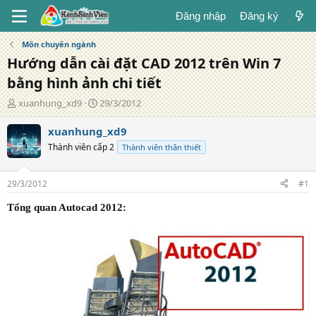
Đăng nhập
Đăng ký
Môn chuyên ngành
Hướng dẫn cài đặt CAD 2012 trên Win 7
bằng hình ảnh chi tiết
T
N
xuanhung_xd9
29/3/2012
á
g
c
à
xuanhung_xd9
g
y
Thành viên cấp 2
Thành viên thân thiết
i
đ
ả
ă
n
29/3/2012
#1
g
Tổng quan Autocad 2012: