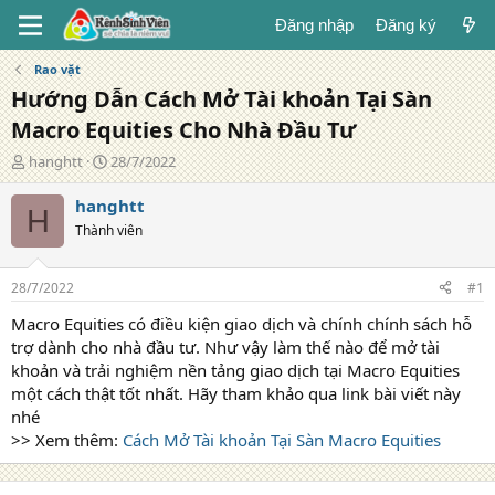
Đăng nhập
Đăng ký
Rao vặt
Hướng Dẫn Cách Mở Tài khoản Tại Sàn
Macro Equities Cho Nhà Đầu Tư
T
N
hanghtt
28/7/2022
á
g
c
à
hanghtt
H
g
y
Thành viên
i
đ
ả
ă
n
28/7/2022
#1
g
Macro Equities có điều kiện giao dịch và chính chính sách hỗ
trợ dành cho nhà đầu tư. Như vậy làm thế nào để mở tài
khoản và trải nghiệm nền tảng giao dịch tại Macro Equities
một cách thật tốt nhất. Hãy tham khảo qua link bài viết này
nhé
>> Xem thêm:
Cách Mở Tài khoản Tại Sàn Macro Equities