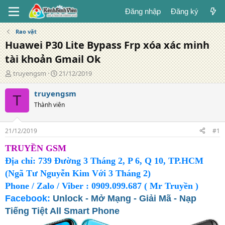
Đăng nhập
Đăng ký
Rao vặt
Huawei P30 Lite Bypass Frp xóa xác minh
tài khoản Gmail Ok
T
N
truyengsm
21/12/2019
á
g
c
à
truyengsm
T
g
y
Thành viên
i
đ
ả
ă
n
21/12/2019
#1
g
TRUYỀN GSM
Địa chỉ: 739 Đường 3 Tháng 2, P 6, Q 10, TP.HCM
(Ngã Tư Nguyễn Kim Với 3 Tháng 2)
Phone / Zalo / Viber : 0909.099.687 ( Mr Truyền )
Facebook:
Unlock - Mở Mạng - Giải Mã - Nạp
Tiếng Tiệt All Smart Phone