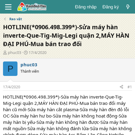
Đăng nhập
Đăng ký
Rao vặt
HOTLINE(*0906.498.399*)-Sửa máy hàn
inverte-Que-Tig-Mig-Legi quận 2,MÁY HÀN
ĐẠI PHÚ-Mua bán trao đổi
T
N
phuc03
17/4/2020
á
g
c
à
phuc03
P
g
y
Thành viên
i
đ
ả
ă
n
17/4/2020
#1
g
HOTLINE(*0906.498.399*)-Sửa máy hàn inverte-Que-Tig-
Mig-Legi quận 2,MÁY HÀN ĐẠI PHÚ-Mua bán trao đổi máy
hàn cũ mới-Sửa máy hàn cắt plasma-Sửa máy hàn đèn đỏ lỗi
OC-Sửa máy hàn hư bo-Sửa máy hàn không hoạt động-Sửa
máy hàn bị yếu-Sửa máy hàn không hàn được-Sửa máy hàn
mất nguồn-Sửa máy hàn không đánh lửa-Sửa máy hàn không
chỉnh được dòng-Sửa máy hàn Arc-Bấm-Lăn-Công Nghiệp-