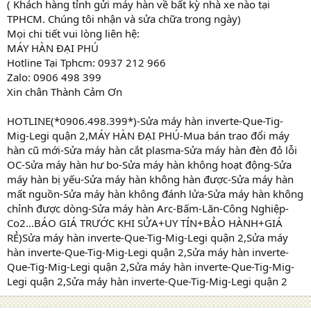
( Khách hàng tỉnh gửi máy hàn về bất kỳ nhà xe nào tại
TPHCM. Chúng tôi nhận và sửa chữa trong ngày)
Mọi chi tiết vui lòng liên hệ:
MÁY HÀN ĐẠI PHÚ
Hotline Tại Tphcm: 0937 212 966
Zalo: 0906 498 399
Xin chân Thành Cảm Ơn
HOTLINE(*0906.498.399*)-Sửa máy hàn inverte-Que-Tig-
Mig-Legi quận 2,MÁY HÀN ĐẠI PHÚ-Mua bán trao đổi máy
hàn cũ mới-Sửa máy hàn cắt plasma-Sửa máy hàn đèn đỏ lỗi
OC-Sửa máy hàn hư bo-Sửa máy hàn không hoạt động-Sửa
máy hàn bị yếu-Sửa máy hàn không hàn được-Sửa máy hàn
mất nguồn-Sửa máy hàn không đánh lửa-Sửa máy hàn không
chỉnh được dòng-Sửa máy hàn Arc-Bấm-Lăn-Công Nghiệp-
Co2...BÁO GIÁ TRƯỚC KHI SỬA+UY TÍN+BẢO HÀNH+GIÁ
RẺ)Sửa máy hàn inverte-Que-Tig-Mig-Legi quận 2,Sửa máy
hàn inverte-Que-Tig-Mig-Legi quận 2,Sửa máy hàn inverte-
Que-Tig-Mig-Legi quận 2,Sửa máy hàn inverte-Que-Tig-Mig-
Legi quận 2,Sửa máy hàn inverte-Que-Tig-Mig-Legi quận 2