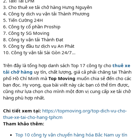
2. Taxi Tải LPM
3. Cho thuê xe tải chở hàng Hưng Nguyên
4. Công ty dịch vụ vận tải Thành Phương
5. Tiến Cường 24H
6. Công ty cổ phần Proship
7. Công ty SG Moving
8. Công ty vận tải Thành Đạt
9. Công ty đầu tư dịch vụ An Phát
10. Công ty vận tải Sài Gòn 24/7...
Trên đây là tổng hợp danh sách Top 17 công ty cho
thuê xe
tải chở hàng
uy tín, chất lượng, giá cả phải chăng tại Thành
phố Hồ Chí Minh mà
Top Moving
muốn chia sẻ đến cho các
bạn đọc. Hy vọng, qua bài viết này các bạn có thể tìm được,
cũng như lựa chọn cho mình một đơn vị cung cấp xe tải chở
hàng phù hợp nhất.
Chi tiết xem tại:
https://topmoving.org/top-dich-vu-cho-
thue-xe-tai-cho-hang-tphcm
Tham khảo thêm:
Top 10 công ty vận chuyển hàng hóa Bắc Nam uy tín