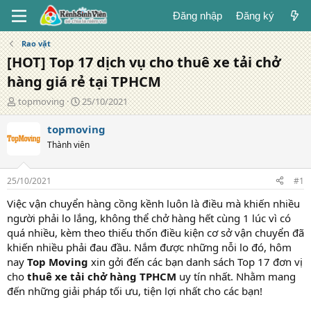
Đăng nhập
Đăng ký
Rao vặt
[HOT] Top 17 dịch vụ cho thuê xe tải chở
hàng giá rẻ tại TPHCM
T
N
topmoving
25/10/2021
á
g
c
à
topmoving
g
y
Thành viên
i
đ
ả
ă
n
25/10/2021
#1
g
Việc vận chuyển hàng cồng kềnh luôn là điều mà khiến nhiều
người phải lo lắng, không thể chở hàng hết cùng 1 lúc vì có
quá nhiều, kèm theo thiếu thốn điều kiện cơ sở vận chuyển đã
khiến nhiều phải đau đầu. Nắm được những nỗi lo đó, hôm
nay
Top Moving
xin gởi đến các bạn danh sách Top 17 đơn vị
cho
thuê xe tải chở hàng TPHCM
uy tín nhất. Nhằm mang
đến những giải pháp tối ưu, tiện lợi nhất cho các bạn!