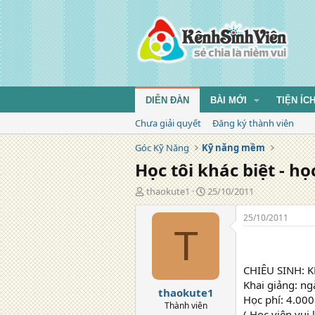
DIỄN ĐÀN
BÀI MỚI
TIỆN ÍC
Chưa giải quyết
Đăng ký thành viên
Góc Kỹ Năng
Kỹ năng mềm
Học tôi khác biệt - h
T
N
thaokute1
25/10/2011
á
g
c
à
25/10/2011
g
y
T
i
đ
ả
ă
n
CHIÊU SINH: 
g
Khai giảng: n
thaokute1
Học phí: 4.00
Thành viên
( Học viên vui