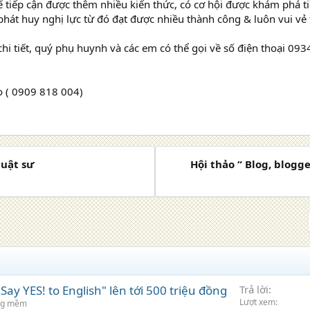
ể tiếp cận được thêm nhiều kiến thức, có cơ hội được khám phá 
 phát huy nghị lực từ đó đạt được nhiều thành công & luôn vui vẻ
chi tiết, quý phụ huynh và các em có thể gọi về số điện thoại 0
o ( 0909 818 004)
luật sư
Hội thảo “ Blog, blogg
ay YES! to English" lên tới 500 triệu đồng
Trả lời
Lượt xem
ng mềm