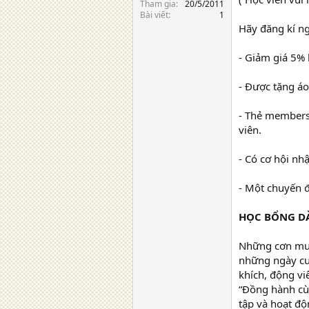
Tham gia
20/5/2011
Bài viết
1
Hãy đăng kí n
- Giảm giá 5% 
- Được tặng áo
- Thẻ membersh
viên.
- Có cơ hội nh
- Một chuyến đ
HỌC BỔNG DÀ
Những cơn mưa
những ngày cuố
khích, động vi
“Đồng hành cùn
tập và hoạt độ