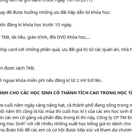
gay để được hưởng những ưu đãi hấp dẫn từ khóa học:
khi đăng kí khóa học trước 10 ngày.
 TKB, tài liệu, giáo trình, đĩa DVD khóa học,…
ip card với những phần quà, ưu đãi giá trị từ các quán ăn, nhà 
ận được sách TKB.
i ngoại khóa miễn phí nếu đăng kí từ 2 HV trở lên.
NH CHO CÁC HỌC SINH CÓ THÀNH TÍCH CAO TRONG HỌC TẬ
 cuối năm ngày càng nặng hạt, cả thành phố đang sống trong nh
i năm thì cũng là lúc mùa thi cuối học kì I của các em học sinh
ên các em cố gắng và phấn đấu trong kì thi này, Công ty CP TM Đ
g Học Sinh” với rất nhiều những xuất học bổng giá trị dành cho 
ng đoàn hội để các em có cơ hội được tiếp xúc và tham dự chươn