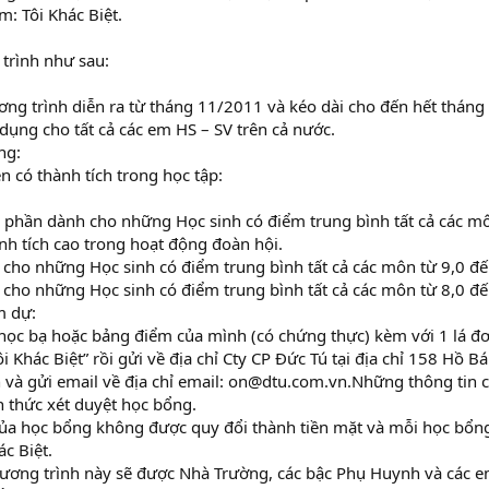
m: Tôi Khác Biệt.
trình như sau:
ơng trình diễn ra từ tháng 11/2011 và kéo dài cho đến hết tháng
dụng cho tất cả các em HS – SV trên cả nước.
ng:
n có thành tích trong học tập:
phần dành cho những Học sinh có điểm trung bình tất cả các môn
ành tích cao trong hoạt động đoàn hội.
ho những Học sinh có điểm trung bình tất cả các môn từ 9,0 đế
ho những Học sinh có điểm trung bình tất cả các môn từ 8,0 đế
m dự:
học bạ hoặc bảng điểm của mình (có chứng thực) kèm với 1 lá đ
i Khác Biệt” rồi gửi về địa chỉ Cty CP Đức Tú tại địa chỉ 158 Hồ 
 và gửi email về địa chỉ email: on@dtu.com.vn.Những thông tin 
 thức xét duyệt học bổng.
 của học bổng không được quy đổi thành tiền mặt và mỗi học bổn
ác Biệt.
ương trình này sẽ được Nhà Trường, các bậc Phụ Huynh và các e