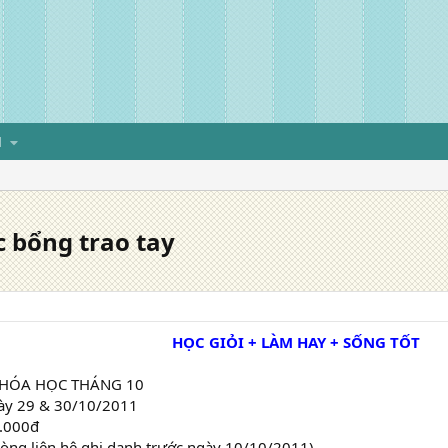
H
ọc bổng trao tay
HỌC GIỎI + LÀM HAY + SỐNG TỐT​
KHÓA HỌC THÁNG 10
gày 29 & 30/10/2011
0.000đ
 lòng liên hệ ghi danh trước ngày 10/10/2011)