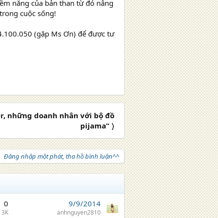
tiềm năng của bản than từ đó nâng
 trong cuộc sống!
934.100.050 (gặp Ms Ơn) để được tư
er, những doanh nhân với bộ đồ
pijama” 〉
Đăng nhập một phát, tha hồ bình luận^^
0
9/9/2014
3K
anhnguyen2810