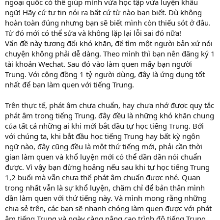
ngoại quốc có thể giúp mình vừa học tập vừa luyện khẩu
ngữ! Hãy cứ tự tin nói ra bất cứ từ nào bạn biết. Dù không
hoàn toàn đúng nhưng bạn sẽ biết mình còn thiếu sót ở đâu.
Từ đó mới có thể sửa và không lặp lại lỗi sai đó nữa!
Vấn đề này tương đối khó khăn, để tìm một người bản xứ nói
chuyện không phải dễ dàng. Theo mình thì bạn nên đăng ký 1
tài khoản Wechat. Sau đó vào làm quen mấy bạn người
Trung. Với cộng đồng 1 tỷ người dùng, đây là ứng dụng tốt
nhất để bạn làm quen với tiếng Trung.
Trên thực tế, phát âm chưa chuẩn, hay chưa nhớ được quy tắc
phát âm trong tiếng Trung, đây đều là những khó khăn chung
của tất cả những ai khi mới bắt đầu tự học tiếng Trung. Bởi
với chúng ta, khi bắt đầu học tiếng Trung hay bất kỳ ngôn
ngữ nào, đây cũng đều là một thứ tiếng mới, phải cần thời
gian làm quen và khổ luyện mới có thể dần dần nói chuẩn
được. Vì vậy bạn đừng hoảng nếu sau khi tự học tiếng Trung
1,2 buổi mà vẫn chưa thể phát âm chuẩn được nhé. Quan
trong nhất vẫn là sự khổ luyện, chăm chỉ để bản thân mình
dần làm quen với thứ tiếng này. Và mình mong rằng những
chia sẻ trên, các bạn sẽ nhanh chóng làm quen được với phát
âm tiếng Trung và ngày càng nâng cao trình độ tiếng Trung