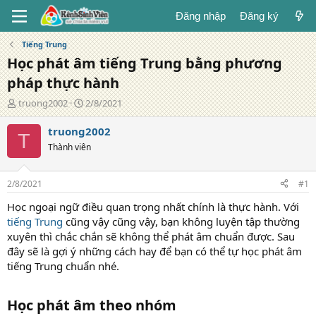
Đăng nhập
Đăng ký
Tiếng Trung
Học phát âm tiếng Trung bằng phương
pháp thực hành
T
N
truong2002
2/8/2021
á
g
c
à
truong2002
T
g
y
Thành viên
i
đ
ả
ă
n
2/8/2021
#1
g
Học ngoại ngữ điều quan trọng nhất chính là thực hành. Với
tiếng Trung
cũng vậy cũng vậy, bạn không luyện tập thường
xuyên thì chắc chắn sẽ không thể phát âm chuẩn được. Sau
đây sẽ là gợi ý những cách hay để bạn có thể tự học phát âm
tiếng Trung chuẩn nhé.
Học phát âm theo nhóm​