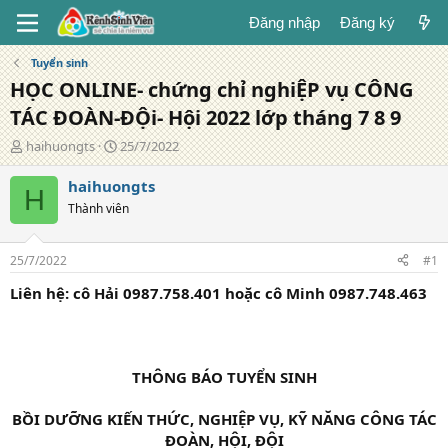
Đăng nhập
Đăng ký
Tuyển sinh
HỌC ONLINE- chứng chỉ nghiỆP vụ CÔNG
TÁC ĐOÀN-ĐỘi- Hội 2022 lớp tháng 7 8 9
T
N
haihuongts
25/7/2022
á
g
c
à
haihuongts
H
g
y
Thành viên
i
đ
ả
ă
n
25/7/2022
#1
g
Liên hệ: cô Hải 0987.758.401 hoặc cô Minh 0987.748.463
THÔNG BÁO TUYỂN SINH
BỒI DƯỠNG KIẾN THỨC, NGHIỆP VỤ, KỸ NĂNG CÔNG TÁC
ĐOÀN, HỘI, ĐỘI