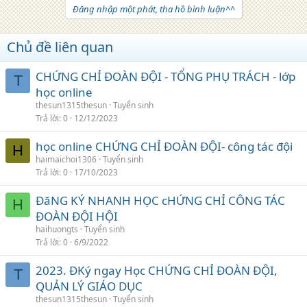
Đăng nhập một phát, tha hồ bình luận^^
Chủ đề liên quan
CHỨNG CHỈ ĐOÀN ĐỘI - TỔNG PHỤ TRÁCH - lớp
T
học online
thesun1315thesun
Tuyển sinh
Trả lời
0
12/12/2023
học online CHỨNG CHỈ ĐOÀN ĐỘI- công tác đội
H
haimaichoi1306
Tuyển sinh
Trả lời
0
17/10/2023
ĐăNG KÝ NHANH HỌC cHỨNG CHỈ CÔNG TÁC
H
ĐOÀN ĐỘI HỘI
haihuongts
Tuyển sinh
Trả lời
0
6/9/2022
2023. ĐKý ngay Học CHỨNG CHỈ ĐOÀN ĐỘI,
T
QUẢN LÝ GIÁO DỤC
thesun1315thesun
Tuyển sinh