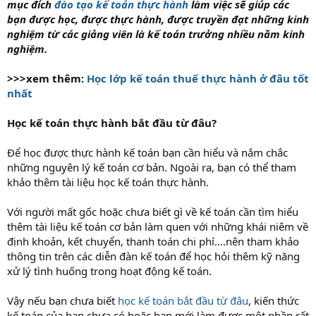
mục đích
đào tạo kế toán thực hành
làm việc sẽ giúp các
bạn được học, được thực hành, được truyền đạt những kinh
nghiệm từ các giảng viên là kế toán trưởng nhiều năm kinh
nghiệm.
>>>xem thêm:
Học lớp kế toán thuế thực hành ở đâu tốt
nhất
Học kế toán thực hành bắt đầu từ đâu?
Để học được thực hành kế toán bạn cần hiểu và nắm chắc
những nguyên lý kế toán cơ bản. Ngoài ra, bạn có thể tham
khảo thêm tài liệu học kế toán thực hành.
Với người mất gốc hoặc chưa biết gì về kế toán cần tìm hiểu
thêm tài liệu kế toán cơ bản làm quen với những khái niêm về
định khoản, kết chuyển, thanh toán chi phí....nên tham khảo
thông tin trên các diễn đàn kế toán để học hỏi thêm kỹ năng
xử lý tình huống trong hoạt động kế toán.
Vậy nếu bạn chưa biết
học kế toán bắt đầu từ đâu
, kiến thức
kế toán của bạn chưa có hoặc bạn mới làm được một phần rất