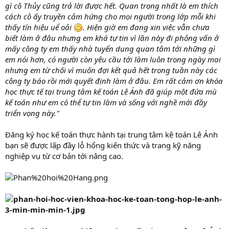
gì cô Thủy cũng trả lời được hết. Quan trọng nhất là em thích
cách cô ấy truyền cảm hứng cho mọi người trong lớp mỗi khi
thấy tín hiệu uể oải
. Hiện giờ em đang xin việc vẫn chưa
biết làm ở đâu nhưng em khá tự tin vì lần này đi phỏng vấn ở
mấy công ty em thấy nhà tuyển dụng quan tâm tới những gì
em nói hơn, có người còn yêu cầu tới làm luôn trong ngày mai
nhưng em từ chối vì muốn đợi kết quả hết trong tuần này các
công ty báo rồi mới quyết định làm ở đâu. Em rất cảm ơn khóa
học thực tế tại trung tâm kế toán Lê Ánh đã giúp một đứa mù
kế toán như em có thể tự tin làm và sống với nghề mới đầy
triển vọng này."
Đăng ký học kế toán thực hành tại trung tâm kê toán Lê Ánh
bạn sẽ được lấp đầy lỗ hổng kiến thức và trang kỹ năng
nghiệp vụ từ cơ bản tới nâng cao.