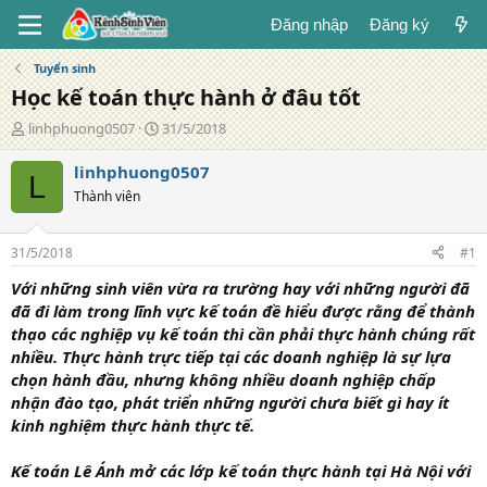
Đăng nhập
Đăng ký
Tuyển sinh
Học kế toán thực hành ở đâu tốt
T
N
linhphuong0507
31/5/2018
á
g
c
à
linhphuong0507
L
g
y
Thành viên
i
đ
ả
ă
n
31/5/2018
#1
g
Với những sinh viên vừa ra trường hay với những người đã
đã đi làm trong lĩnh vực kế toán đề hiểu được rằng để thành
thạo các nghiệp vụ kế toán thì cần phải thực hành chúng rất
nhiều. Thực hành trực tiếp tại các doanh nghiệp là sự lựa
chọn hành đầu, nhưng không nhiều doanh nghiệp chấp
nhận đào tạo, phát triển những người chưa biết gì hay ít
kinh nghiệm thực hành thực tế.
Kế toán Lê Ánh mở các lớp kế toán thực hành tại Hà Nội với