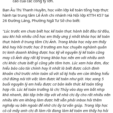
cao của các công ty lớn.
Bạn Âu Thị Thanh Huyền, học viên lớp kế toán tổng hợp thực
hành tại trung tâm Lê Ánh chi nhánh Hà Nội lớp KTTH K57 tại
26 Đường Láng, Phường Ngã Tư Sở cho biết:
"Lúc trước em chưa biết học kế toán thực hành bắt đầu từ đâu,
sau khi hỏi nhiều chỗ học em thấy ưng ý nhất khóa học kế toán
thực hành ở trung tâm Chị Ánh. Trong khóa học này em thấy
khá hay hồi trước học ở trường em học chuyên nghành quản
trị kinh doanh không được học kỹ về nguyên lý kế toán cũng
may cô Ánh dạy rất kỹ trong khóa học nên em với nhiều anh
chị khác chưa biết gì cũng yên tâm hơn. Lúc xem hóa đơn, đọc
hiểu báo cáo tài chính hay ít nhất là biết được cách định
khoản chứ trước nhìn toàn số với số ký hiệu em còn không hiểu
chứ đừng nói tới việc làm được kế toán như giờ. Học xong 5
buổi nguyên lý em hiểu được cơ bản kiến thức kế toán tổng
hợp rồi. Lúc kế toán trưởng là chị Thủy vào dạy em bắt nhịp
khá nhanh, Bài tập trên lớp với vê nhà chị ấy cho rất nhiều nên
nhiều khi em không làm được hết vẫn phải inbox hỏi thêm
nghiệp vụ bên ngoài để nhờ chị ấy tư vấn giúp. Trong lớp học
có cả mấy anh chị đi làm rồi đang làm kế toán em thấy họ hỏi