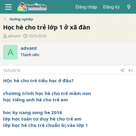
Đăng nhập
Đăng ký
Hướng nghiệp
Học hè cho trẻ lớp 1 ở xã đàn
T
N
advant
10/5/2016
á
g
c
à
advant
A
g
y
Thành viên
i
đ
ả
ă
n
10/5/2016
#1
g
HỌc hè cho trẻ tiểu học ở đâu?
chương trình học hè cho trẻ mầm non
học tiếng anh hè cho trẻ em
hoc ky nang song he 2016
lớp học toán tư duy hè cho trẻ em
lớp học hè cho trẻ chuẩn bị vào lớp 1