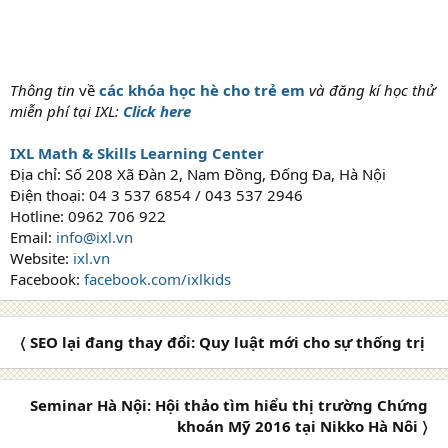
Thông tin
về
các khóa học hè cho trẻ em
và đăng kí học thử
miễn phí tại IXL:
Click here
IXL Math & Skills Learning Center
Địa chỉ: Số 208 Xã Đàn 2, Nam Đồng, Đống Đa, Hà Nội
Điện thoại: 04 3 537 6854 / 043 537 2946
Hotline: 0962 706 922
Email:
info@ixl.vn
Website:
ixl.vn
Facebook:
facebook.com/ixlkids
〈 SEO lại đang thay đổi: Quy luật mới cho sự thống trị
Seminar Hà Nội: Hội thảo tìm hiểu thị trường Chứng
khoán Mỹ 2016 tại Nikko Hà Nôi 〉