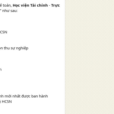
Kế toán,
Học viện Tài chính
-
Trực
”
như sau:
HCSN
ồn thu sự nghiệp
n
ình mới nhất được ban hành
vị HCSN