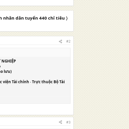
h nhân dân tuyển 440 chỉ tiêu 〉
#2
Ự NGHIỆP
o
ảo lưu)
c viện Tài chính
-
Trực thuộc Bộ Tài
#3
nghiệp