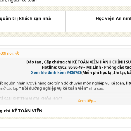
 quản trị khách sạn nhà
Học viện An nin
c09 nói:
Đào tạo , Cấp chứng chỉ KẾ TOÁN VIÊN HÀNH CHÍNH S
Hotline: 0902. 86 86 49 – Ms.Linh - Phòng đào tạ
Xem file đính kèm #436763
(Miễn phí học lại,thi lại, b
ết nguồn nhân lực và nâng cao trình độ chuyên môn nghiệp vụ Kế toán,
Họ
 mở các lớp
“ Bồi dưỡng nghiệp vụ kế toán viên”
như sau:
GÌ SAU KHI THAM GIA KHÓA HỌC?
Xem tiếp...
g việc của một đơn vị kế toán HCSN Có thu
 nghiệp vụ định khoản hạch toán chi tiết các tài khoản kế toán HCSN
g chỉ KẾ TOÁN VIÊN
áo cáo liên quan – va chạm xử lý tình huống thực tế tại đơn vị
nh, phân tách chi phí và lập định mức ngân sách nhà nước
n bổ định mức chi tiêu – dự toán nguồn kinh phí & quản lý nguồn thu sự 
 BCTC đơn vị kế toán HCSN Có thu