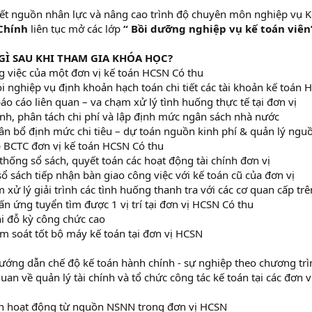
ết nguồn nhân lực và nâng cao trình độ chuyên môn nghiệp vụ 
 Chính
liên tục mở các lớp
“ Bồi dưỡng nghiệp vụ kế toán viên
GÌ SAU KHI THAM GIA KHÓA HỌC?
g việc của một đơn vị kế toán HCSN Có thu
 nghiệp vụ định khoản hạch toán chi tiết các tài khoản kế toán 
áo cáo liên quan – va chạm xử lý tình huống thực tế tại đơn vị
nh, phân tách chi phí và lập định mức ngân sách nhà nước
n bổ định mức chi tiêu – dự toán nguồn kinh phí & quản lý ngu
 BCTC đơn vị kế toán HCSN Có thu
thống sổ sách, quyết toán các hoạt động tài chính đơn vị
sổ sách tiếp nhận bàn giao công việc với kế toán cũ của đơn vị
 xử lý giải trình các tình huống thanh tra với các cơ quan cấp trê
ấn ứng tuyển tìm được 1 vị trí tại đơn vị HCSN Có thu
i đỗ kỳ công chức cao
m soát tốt bộ máy kế toán tại đơn vị HCSN
ớng dẫn chế độ kế toán hành chính - sự nghiệp theo chương tr
uan về quản lý tài chính và tổ chức công tác kế toán tại các đơn 
án hoạt động từ nguồn NSNN trong đơn vị HCSN