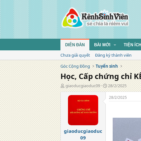
DIỄN ĐÀN
BÀI MỚI
TIỆN ÍC
Chưa giải quyết
Đăng ký thành viên
Góc Cộng Đồng
Tuyển sinh
Học, Cấp chứng chỉ 
T
N
giaoducgiaoduc09
28/2/2025
á
g
c
à
28/2/2025
g
y
i
đ
ả
ă
n
g
giaoducgiaoduc
09