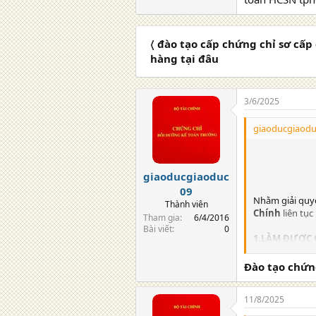
〈 đào tạo cấp chứng chỉ sơ cấp
hàng tại đâu
3/6/2025
giaoducgiaodu
giaoducgiaoduc
09
Nhằm giải quy
Thành viên
Chính
liên tục
Tham gia
6/4/2016
Bài viết
0
1.LÀM ĐƯỢC 
Hiểu rõ về côn
Thành thạo mọi
Đào tạo chứn
Hoàn tất mọi b
Nắm rõ quy trì
11/8/2025
Thành thạo phâ
Thành thạo lập