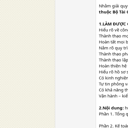
Nhằm giải quy
thuộc Bộ Tài
1.LÀM ĐƯỢC 
Hiểu rõ về côn
Thành thạo mọi
Hoàn tất mọi b
Nắm rõ quy trì
Thành thạo phâ
Thành thạo lập
Hoàn thiện hệ 
Hiểu rõ hồ sơ 
Có kinh nghiệm
Tự tin phỏng v
Có khả năng th
Vận hành – kiể
2.Nội dung:
hư
Phần 1. Tổng q
Phần 2. Kế to