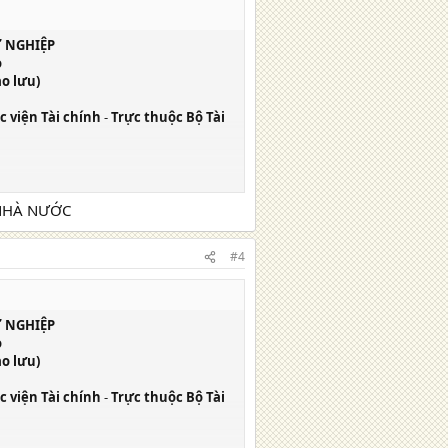
Ự NGHIỆP
o
ảo lưu)
c viện Tài chính
-
Trực thuộc Bộ Tài
hất được ban hành
 NHÀ NƯỚC
#4
nghiệp
oá đơn, chúng tờ, kê Khai và quyết
Ự NGHIỆP
o
ảo lưu)
c viện Tài chính
-
Trực thuộc Bộ Tài
hất được ban hành