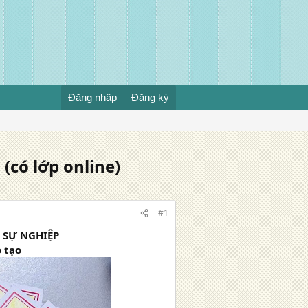
Đăng nhập
Đăng ký
có lớp online)
#1
H SỰ NGHIỆP
o tạo