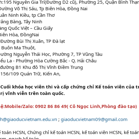
h:195 Nguyễn Gia Trí(Đường D2 cũ), Phường 25, Quận Bình Thạ
Đường Võ Thị Sáu, Tp Biên Hòa, Đồng Nai
uân Ninh Kiều, tp Cần Thơ
Trảng Bàng, Tây Ninh
àng Quốc Việt – Cầu Giấy
 Biên Hòa, ĐồngNai
Đường Bùi Thị Xuân, TP Đà lạt
p Buôn Ma Thuột,
 Đường Nguyễn Thái Học, Phường 7, TP Vũng Tàu
iểu La - Phường Hòa Cường Bắc - Q. Hải Châu
: đường B1 Khu đô Thị Vĩnh Điềm Trung
 156/109 Quán Trữ, Kiến An,
 Cuối khóa học viên thi và cấp chứng chỉ Kế toán viên của t
trị vĩnh viễn trên toàn quốc.
 hệ:Mobile/Zalo: 0902 86 86 49( Cô Ngọc Linh,Phòng đào tạo)
nh@giaoducvietnam.edu.vn
;
giaoducvietnam09@gmail.com
ế toán HCSN, Chứng chỉ kế toán HCSN, kế toán viên HCSN, kế toán trư
cm, ngạch kế toán