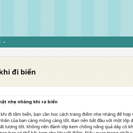
H
hi đi biển
hật nhẹ nhàng khi ra biển
 khi đi tắm biển, bạn cần học cách trang điểm nhẹ nhàng để hợp
 nhân của bạn càng mỏng càng tốt. Bạn nên bắt đầu với một lớp 
ất lượng tốt. Không nên đánh lớp kem chống nắng quá dày có kh
theo bạn có thể bôi kem che khuyết điểm. Điều quan trọng nhất 