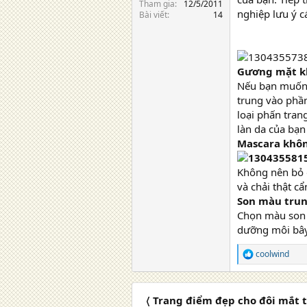
Tham gia
12/5/2011
nghiệp lưu ý 
Bài viết
14
Gương mặt kh
Nếu bạn muốn 
trung vào phần
loại phấn tran
làn da của bạn
Mascara khôn
Không nên bỏ q
và chải thật c
Son màu trun
Chọn màu son 
dưỡng môi bây
coolwind
R
e
a
c
〈 Trang điểm đẹp cho đôi mắt 
t