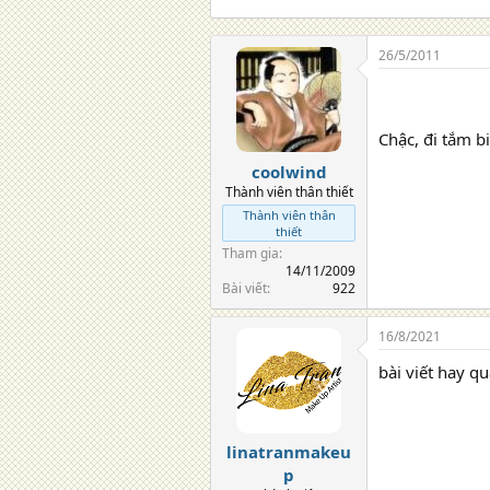
i
o
n
26/5/2011
s
:
Chậc, đi tắm b
coolwind
Thành viên thân thiết
Thành viên thân
thiết
Tham gia
14/11/2009
Bài viết
922
16/8/2021
bài viết hay q
linatranmakeu
p