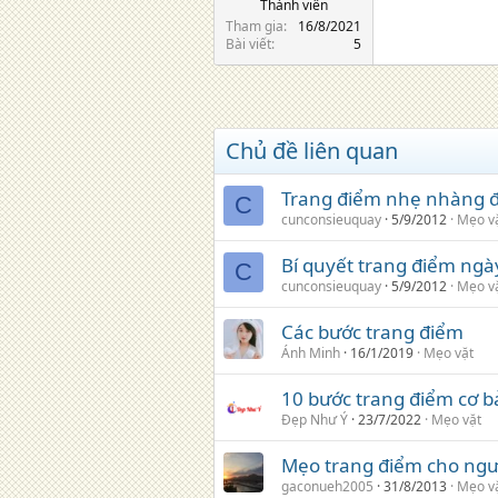
Thành viên
Tham gia
16/8/2021
Bài viết
5
Chủ đề liên quan
Trang điểm nhẹ nhàng đ
C
cunconsieuquay
5/9/2012
Mẹo v
Bí quyết trang điểm ng
C
cunconsieuquay
5/9/2012
Mẹo v
Các bước trang điểm
Ánh Minh
16/1/2019
Mẹo vặt
10 bước trang điểm cơ bả
Đẹp Như Ý
23/7/2022
Mẹo vặt
Mẹo trang điểm cho người
gaconueh2005
31/8/2013
Mẹo v