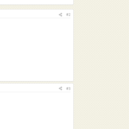
#2
#3