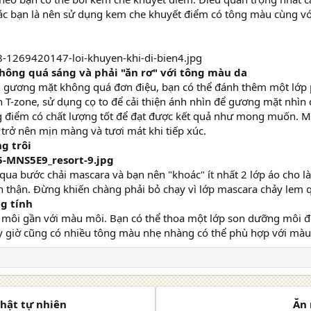
các bạn là nên sử dụng kem che khuyết điểm có tông màu cùng vớ
ông quá sáng và phải "ăn rơ" với tông màu da
gương mặt không quá đơn điệu, bạn có thể đánh thêm một lớp p
 T-zone, sử dụng cọ to để cải thiện ánh nhìn để gương mặt nhìn
g điểm có chất lượng tốt để đạt được kết quả như mong muốn. Mộ
 trở nên mịn màng và tươi mát khi tiếp xúc.
g trôi
ua bước chải mascara và bạn nên "khoác" ít nhất 2 lớp áo cho l
ẩn thận. Đừng khiến chàng phải bỏ chạy vì lớp mascara chảy lem 
g tính
môi gần với màu môi. Bạn có thể thoa một lớp son dưỡng môi 
 giờ cũng có nhiều tông màu nhẹ nhàng có thể phù hợp với màu
thật tự nhiên
Ăn 