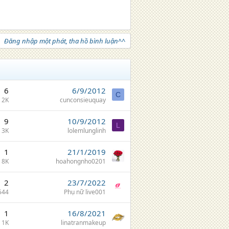
Đăng nhập một phát, tha hồ bình luận^^
6
6/9/2012
C
2K
cunconsieuquay
9
10/9/2012
L
3K
lolemlunglinh
1
21/1/2019
8K
hoahongnho0201
2
23/7/2022
544
Phụ nữ live001
1
16/8/2021
1K
linatranmakeup