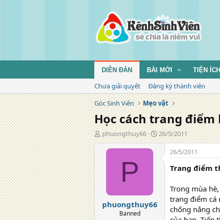
DIỄN ĐÀN
BÀI MỚI
TIỆN ÍC
Chưa giải quyết
Đăng ký thành viên
Góc Sinh Viên
Mẹo vặt
Học cách trang điểm k
T
N
phuongthuy66
26/5/2011
á
g
c
à
26/5/2011
g
y
P
Trang điểm t
i
đ
ả
ă
n
Trong mùa hè,
g
trang điểm cá
phuongthuy66
chống nắng ch
Banned
của bạn. Tiếp 