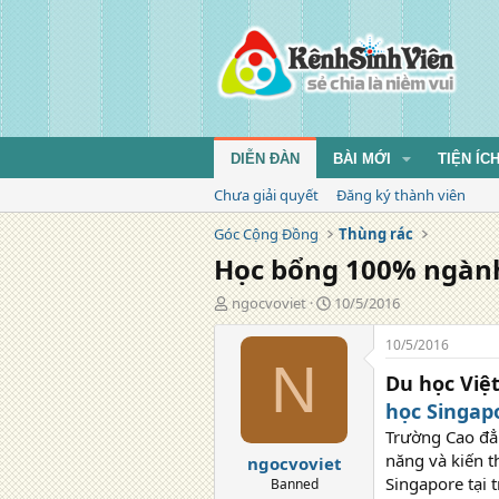
DIỄN ĐÀN
BÀI MỚI
TIỆN ÍC
Chưa giải quyết
Đăng ký thành viên
Góc Cộng Đồng
Thùng rác
Học bổng 100% ngành
T
N
ngocvoviet
10/5/2016
á
g
c
à
10/5/2016
g
y
N
Du học Việ
i
đ
ả
ă
học Singap
n
Trường Cao đẳ
g
năng và kiến 
ngocvoviet
Singapore tại
Banned