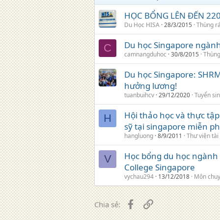
HỌC BỔNG LÊN ĐẾN 220
Du Học HISA
28/3/2015
Thùng r
Du học Singapore ngành
C
camnangduhoc
30/8/2015
Thùng
Du học Singapore: SHRM
hưởng lương!
tuanbuihcv
29/12/2020
Tuyển si
Hội thảo học và thực tập
H
sỹ tại singapore miễn ph
hangluong
8/9/2011
Thư viện tài 
Học bổng du học ngành 
V
College Singapore
vychau294
13/12/2018
Môn chuy
Facebook
Liên kết
Chia sẻ: