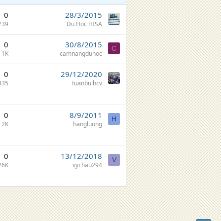
0
28/3/2015
739
Du Học HISA
0
30/8/2015
C
1K
camnangduhoc
0
29/12/2020
335
tuanbuihcv
0
8/9/2011
H
2K
hangluong
0
13/12/2018
V
26K
vychau294