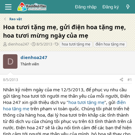
Đăng nhập
Đăng ký
Rao vặt
Hoa tươi tặng mẹ, gửi điện hoa tặng mẹ,
hoa tươi mừng ngày của mẹ
T
N
T
dienhoa247
8/5/2013
hoa tươi tặng mẹ
điện hoa tặng mẹ
á
g
ừ
c
à
k
dienhoa247
D
g
y
h
Thành viên
i
đ
ó
ả
ă
a
n
8/5/2013
#1
g
Nhân kỷ niệm ngày của mẹ 12/5/2013, để phục vụ nhu cầu
gửi tặng hoa tươi tới người mẹ thân yêu của mỗi người, Điện
Hoa 247 xin giới thiệu dịch vụ "
hoa tươi tặng mẹ
", gửi
điện
hoa tặng mẹ
trên phạm vi toàn quốc. Chúng tôi phát triển hệ
thông cửa hàng hoa, đại lý hoa tươi trên khắp các tỉnh thành
từ đó dịch vụ của chúng tôi phục vụ trên 63 tỉnh thành trên cả
nước. Điện hoa 247 sẽ là cầu nối tình cảm để các bạn thể hiện
tình cảm tới người mẹ thân yêu của mình, bó hoa sẽ thay cho