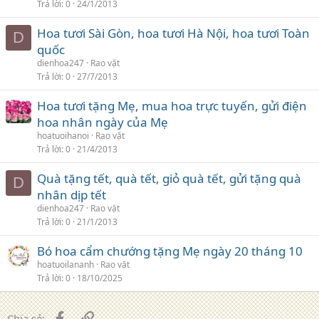
Trả lời
0
24/1/2013
Hoa tươi Sài Gòn, hoa tươi Hà Nội, hoa tươi Toàn
D
quốc
dienhoa247
Rao vặt
Trả lời
0
27/7/2013
Hoa tươi tặng Mẹ, mua hoa trực tuyến, gửi điện
hoa nhân ngày của Mẹ
hoatuoihanoi
Rao vặt
Trả lời
0
21/4/2013
Quà tặng tết, quà tết, giỏ quà tết, gửi tặng quà
D
nhân dịp tết
dienhoa247
Rao vặt
Trả lời
0
21/1/2013
Bó hoa cẩm chướng tặng Mẹ ngày 20 tháng 10
hoatuoilananh
Rao vặt
Trả lời
0
18/10/2025
Facebook
Liên kết
Chia sẻ: