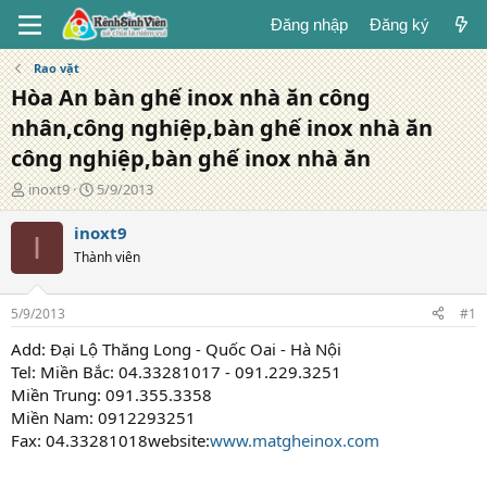
Đăng nhập
Đăng ký
Rao vặt
Hòa An bàn ghế inox nhà ăn công
nhân,công nghiệp,bàn ghế inox nhà ăn
công nghiệp,bàn ghế inox nhà ăn
T
N
inoxt9
5/9/2013
á
g
c
à
inoxt9
I
g
y
Thành viên
i
đ
ả
ă
n
5/9/2013
#1
g
Add: Đại Lộ Thăng Long - Quốc Oai - Hà Nội
Tel: Miền Bắc: 04.33281017 - 091.229.3251
Miền Trung: 091.355.3358
Miền Nam: 0912293251
Fax: 04.33281018website:
www.matgheinox.com