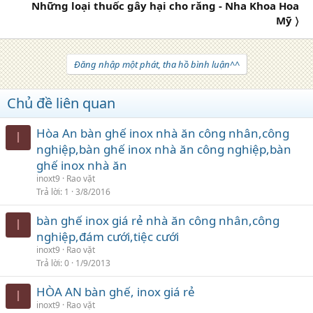
Những loại thuốc gây hại cho răng - Nha Khoa Hoa
Mỹ 〉
Đăng nhập một phát, tha hồ bình luận^^
Chủ đề liên quan
Hòa An bàn ghế inox nhà ăn công nhân,công
I
nghiệp,bàn ghế inox nhà ăn công nghiệp,bàn
ghế inox nhà ăn
inoxt9
Rao vặt
Trả lời
1
3/8/2016
bàn ghế inox giá rẻ nhà ăn công nhân,công
I
nghiệp,đám cưới,tiệc cưới
inoxt9
Rao vặt
Trả lời
0
1/9/2013
HÒA AN bàn ghế, inox giá rẻ
I
inoxt9
Rao vặt