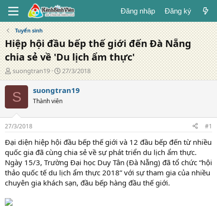
Đăng nhập
Đăng ký
Tuyển sinh
Hiệp hội đầu bếp thế giới đến Đà Nẵng
chia sẻ về 'Du lịch ẩm thực'
T
N
suongtran19
27/3/2018
á
g
c
à
suongtran19
S
g
y
Thành viên
i
đ
ả
ă
n
27/3/2018
#1
g
Đại diện hiệp hội đầu bếp thế giới và 12 đầu bếp đến từ nhiều
quốc gia đã cùng chia sẻ về sự phát triển du lịch ẩm thực.
Ngày 15/3, Trường Đại học Duy Tân (Đà Nẵng) đã tổ chức “hội
thảo quốc tế du lịch ẩm thực 2018” với sự tham gia của nhiều
chuyên gia khách sạn, đầu bếp hàng đầu thế giới.