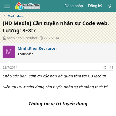
Đăng nhập
Đăng ký
Tuyển dụng
[HD Media] Cần tuyển nhân sự Code web.
Lương: 3~8tr
T
N
Minh.Khoi.Recruiter
22/7/2014
á
g
c
à
Minh.Khoi.Recruiter
M
g
y
Thành viên
i
đ
ả
ă
n
22/7/2014
#1
g
Chào các bạn, cảm ơn các bạn đã quan tâm tới HD Media!
Hiện tại HD Media đang cần tuyển nhân sự về mảng thiết kế
.
Thông tin vị trí tuyển dụng