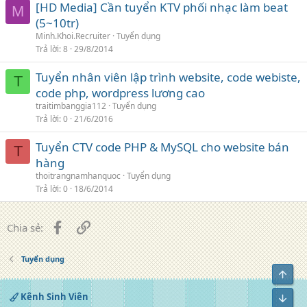
[HD Media] Cần tuyển KTV phối nhạc làm beat
M
(5~10tr)
Minh.Khoi.Recruiter
Tuyển dụng
Trả lời
8
29/8/2014
Tuyển nhân viên lập trình website, code webiste,
T
code php, wordpress lương cao
traitimbanggia112
Tuyển dụng
Trả lời
0
21/6/2016
Tuyển CTV code PHP & MySQL cho website bán
T
hàng
thoitrangnamhanquoc
Tuyển dụng
Trả lời
0
18/6/2014
Facebook
Liên kết
Chia sẻ:
Tuyển dụng
Top
Kênh Sinh Viên
Bot