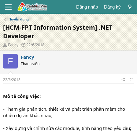
Đăng nhập
Đăng ký
Tuyển dụng
[HCM-FPT Information System] .NET
Developer
T
N
Fancy
22/6/2018
á
g
c
à
Fancy
F
g
y
Thành viên
i
đ
ả
ă
n
22/6/2018
#1
g
Mô tả công việc:
- Tham gia phân tích, thiết kế và phát triển phần mềm cho
nhiều dự án khác nhau;
- Xây dựng và chỉnh sửa các module, tính năng theo yêu cầu;