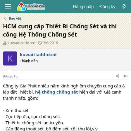
Đăng nhập
Đăng ký
Rao vặt
HCM cung cấp Thiết Bị Chống Sét và thi
công Hệ Thống Chống Sét
T
N
kuwaitiaddicted
9/6/2016
á
g
c
à
kuwaitiaddicted
K
g
y
Thành viên
i
đ
ả
ă
n
9/6/2016
#1
g
Công ty Gia Phát nhiều năm kinh nghiệm chuyên cung cấp &
lắp đặt Thiết bị,
hệ thống chống sét
hiện đại với Giá cạnh
tranh nhất!, gồm:
- Kim thu sét.
- Cọc tiếp địa, cọc chống sét.
- Thiết bị chống sét lan truyền.
- Cáp đồng thoát sét, bộ đếm sét, cột thu lôi,v.v..