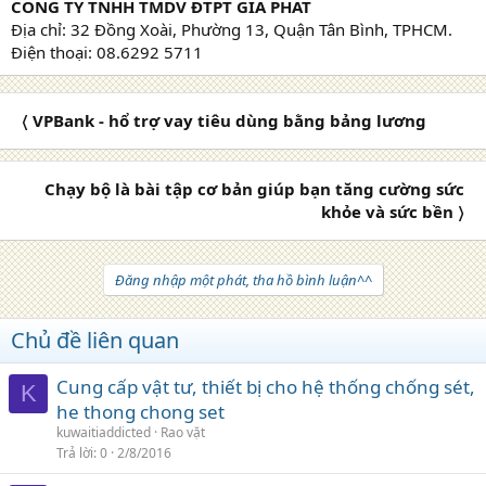
CÔNG TY TNHH TMDV ĐTPT GIA PHÁT
Địa chỉ: 32 Đồng Xoài, Phường 13, Quận Tân Bình, TPHCM.
Điện thoại: 08.6292 5711
〈 VPBank - hổ trợ vay tiêu dùng bằng bảng lương
Chạy bộ là bài tập cơ bản giúp bạn tăng cường sức
khỏe và sức bền 〉
Đăng nhập một phát, tha hồ bình luận^^
Chủ đề liên quan
Cung cấp vật tư, thiết bị cho hệ thống chống sét,
K
he thong chong set
kuwaitiaddicted
Rao vặt
Trả lời
0
2/8/2016