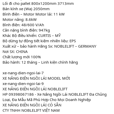
Lối đi cho pallet 800x1200mm 3713mm
Bán kính xe (Wa) 2050mm
Bình điện – Motor Motor lái: 11 kW
Motor nâng: 8.6kW
Bình điện: 48/600 V/Ah
Cân nặng bình điện: 947kg
Khác Bộ điều khiển: CURTIS – MỸ
Bộ dừng tự động tiết kiệm nhiên liệu: EPS
Xuất xứ – bảo hành Hãng Sx: NOBLELIFT – GERMANY
Nơi SX: CHINA
Chất lượng mới 100%
Bảo hành: 12 tháng – Linh kiện chính hãng
xe-nang-dien-ngoi-lai-7
XE NÂNG ĐIỆN NGỒI LÁI MODEL MỚI
xe-nang-dien-ngoi-lai-9
XE NÂNG ĐIỆN NGỒI LÁI NOBLELIFT
HP 09398067186 - Xe Nâng Ngồi Lái NOBLELIFT Đa Chủng
Loại, Đa Mẫu Mã Phù Hợp Cho Mọi Doanh Nghiệp
XE NÂNG ĐIỆN NGỒI LÁI CÓ SẴN
CTY TNHH NOBLELIFT VIỆT NAM