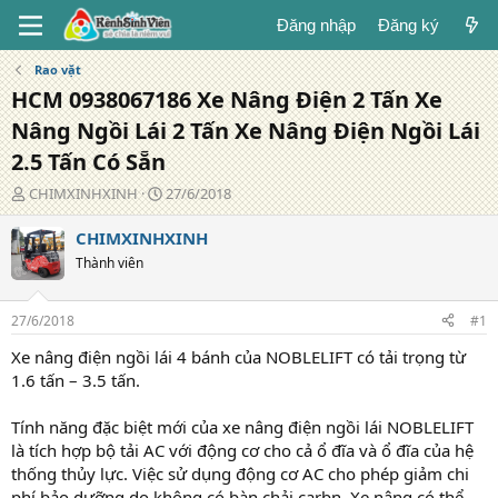
Đăng nhập
Đăng ký
Rao vặt
HCM 0938067186 Xe Nâng Điện 2 Tấn Xe
Nâng Ngồi Lái 2 Tấn Xe Nâng Điện Ngồi Lái
2.5 Tấn Có Sẵn
T
N
CHIMXINHXINH
27/6/2018
á
g
c
à
CHIMXINHXINH
g
y
Thành viên
i
đ
ả
ă
n
27/6/2018
#1
g
Xe nâng điện ngồi lái 4 bánh của NOBLELIFT có tải trọng từ
1.6 tấn – 3.5 tấn.
Tính năng đặc biệt mới của xe nâng điện ngồi lái NOBLELIFT
là tích hợp bộ tải AC với động cơ cho cả ổ đĩa và ổ đĩa của hệ
thống thủy lực. Việc sử dụng động cơ AC cho phép giảm chi
phí bảo dưỡng do không có bàn chải carbn. Xe nâng có thể