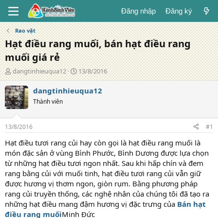
Đăng nhập
Đăng ký
Rao vặt
Hạt điều rang muối, bán hạt điều rang
muối giá rẻ
T
N
dangtinhieuqua12
13/8/2016
á
g
c
à
dangtinhieuqua12
g
y
Thành viên
i
đ
ả
ă
n
13/8/2016
#1
g
Hạt điều tươi rang củi hay còn gọi là hạt điều rang muối là
món đặc sản ở vùng Bình Phước, Bình Dương được lựa chọn
từ những hạt điều tươi ngon nhất. Sau khi hấp chín và đem
rang bằng củi với muối tinh, hạt điều tươi rang củi vẫn giữ
được hương vị thơm ngon, giòn rụm. Bằng phương pháp
rang củi truyền thống, các nghệ nhân của chúng tôi đã tạo ra
những hạt điều mang đậm hương vị đặc trưng của
Bán hạt
điều rang muối
Minh Đức