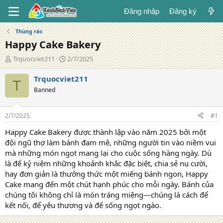
Đăng nhập
Đăng ký
Thùng rác
Happy Cake Bakery
T
N
Trquocviet211
2/7/2025
á
g
c
à
Trquocviet211
T
g
y
Banned
i
đ
ả
ă
n
2/7/2025
#1
g
Happy Cake Bakery được thành lập vào năm 2025 bởi một
đội ngũ thợ làm bánh đam mê, những người tin vào niềm vui
mà những món ngọt mang lại cho cuộc sống hàng ngày. Dù
là để kỷ niệm những khoảnh khắc đặc biệt, chia sẻ nụ cười,
hay đơn giản là thưởng thức một miếng bánh ngon, Happy
Cake mang đến một chút hạnh phúc cho mỗi ngày. Bánh của
chúng tôi không chỉ là món tráng miệng—chúng là cách để
kết nối, để yêu thương và để sống ngọt ngào.