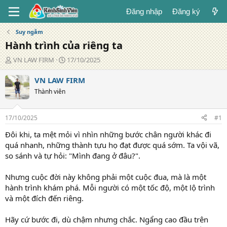
Đăng nhập
Đăng ký
Suy ngẫm
Hành trình của riêng ta
T
N
VN LAW FIRM
17/10/2025
á
g
c
à
VN LAW FIRM
g
y
Thành viên
i
đ
ả
ă
n
17/10/2025
#1
g
Đôi khi, ta mệt mỏi vì nhìn những bước chân người khác đi
quá nhanh, những thành tựu họ đạt được quá sớm. Ta vội vã,
so sánh và tự hỏi: "Mình đang ở đâu?".
Nhưng cuộc đời này không phải một cuộc đua, mà là một
hành trình khám phá. Mỗi người có một tốc độ, một lộ trình
và một đích đến riêng.
Hãy cứ bước đi, dù chậm nhưng chắc. Ngẩng cao đầu trên