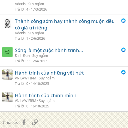
Adonis
Suy ngẫm
Trả lời
4
17/3/2026
Thành công sớm hay thành công muộn đều
có giá trị riêng
Adonis
Suy ngẫm
Trả lời
1
2/6/2026
Sống là một cuộc hành trình…
Đ
Đinh Đan
Suy ngẫm
Trả lời
3
12/4/2012
Hành trình của những vết nứt
VN LAW FIRM
Suy ngẫm
Trả lời
0
14/10/2025
Hành trình của chính mình
VN LAW FIRM
Suy ngẫm
Trả lời
0
16/10/2025
Facebook
Liên kết
Chia sẻ: