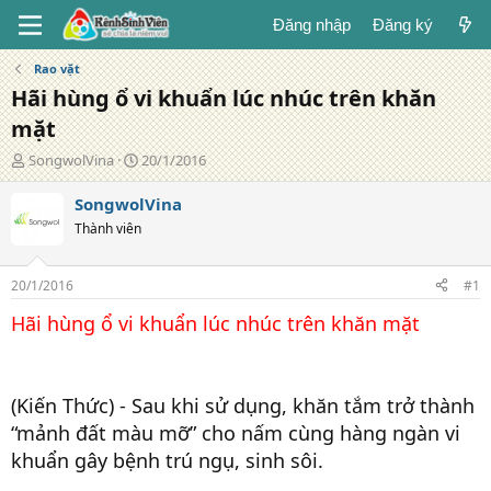
Đăng nhập
Đăng ký
Rao vặt
Hãi hùng ổ vi khuẩn lúc nhúc trên khăn
mặt
T
N
SongwolVina
20/1/2016
á
g
c
à
SongwolVina
g
y
Thành viên
i
đ
ả
ă
n
20/1/2016
#1
g
Hãi hùng ổ vi khuẩn lúc nhúc trên khăn mặt
(Kiến Thức) - Sau khi sử dụng, khăn tắm trở thành
“mảnh đất màu mỡ” cho nấm cùng hàng ngàn vi
khuẩn gây bệnh trú ngụ, sinh sôi.