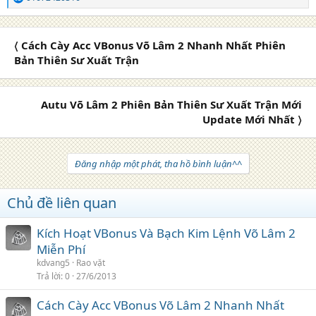
R
e
a
c
〈 Cách Cày Acc VBonus Võ Lâm 2 Nhanh Nhất Phiên
t
i
Bản Thiên Sư Xuất Trận
o
n
s
Autu Võ Lâm 2 Phiên Bản Thiên Sư Xuất Trận Mới
:
Update Mới Nhất 〉
Đăng nhập một phát, tha hồ bình luận^^
Chủ đề liên quan
Kích Hoạt VBonus Và Bạch Kim Lệnh Võ Lâm 2
Miễn Phí
kdvang5
Rao vặt
Trả lời
0
27/6/2013
Cách Cày Acc VBonus Võ Lâm 2 Nhanh Nhất