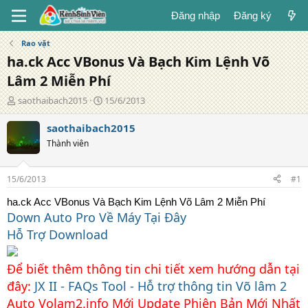
Đăng nhập
Đăng ký
Rao vặt
ha.ck Acc VBonus Và Bạch Kim Lệnh Võ
Lâm 2 Miễn Phí
T
N
saothaibach2015
15/6/2013
á
g
c
à
saothaibach2015
g
y
Thành viên
i
đ
ả
ă
n
15/6/2013
#1
g
ha.ck Acc VBonus Và Bạch Kim Lệnh Võ Lâm 2 Miễn Phí
Down Auto Pro Về Máy Tại Đây
Hỗ Trợ Download
Để biết thêm thông tin chi tiết xem hướng dẫn tại
đây:
JX II - FAQs Tool - Hỗ trợ thông tin Võ lâm 2
Auto Volam2.info Mới Update Phiên Bản Mới Nhất