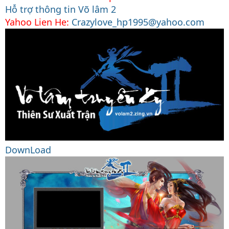
Hỗ trợ thông tin Võ lâm 2
Yahoo Lien He:
Crazylove_hp1995@yahoo.com
DownLoad