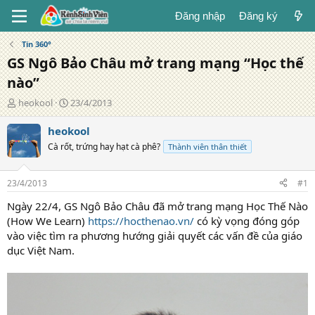
Đăng nhập
Đăng ký
Tin 360°
GS Ngô Bảo Châu mở trang mạng “Học thế
nào”
T
N
heokool
23/4/2013
á
g
c
à
heokool
g
y
Cà rốt, trứng hay hạt cà phê?
Thành viên thân thiết
i
đ
ả
ă
n
23/4/2013
#1
g
Ngày 22/4, GS Ngô Bảo Châu đã mở trang mạng Học Thế Nào
(How We Learn)
https://hocthenao.vn/
có kỳ vọng đóng góp
vào việc tìm ra phương hướng giải quyết các vấn đề của giáo
dục Việt Nam.