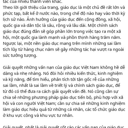
tác của nhiều thành viên khác.
Theo lời giới thiệu của trang, giáo dục là một chủ đề rất lớn và
phức tạp, bất kể ở nước nào, trong chế độ nào hay vào thời kỳ
lịch sử nào. Ảnh hưởng của giáo dục đến cộng đồng, xã hội,
quốc gia và dân tộc là sâu, rộng và lâu dài. Một chính sách
giáo dục đúng đắn sẽ góp phần lớn trong việc tạo ra một xã
hội, một quốc gia lành mạnh và phồn thịnh hàng trăm năm.
Ngược lại, một nền giáo dục mang trên mình những sai lầm
tích lũy từ hàng chục năm sẽ gây những tác hại vượt ra ngoài
sức tưởng tượng.
Giải quyết những vấn nạn của giáo dục Việt Nam không hề dễ
dàng và nhẹ nhàng. Nó đòi hỏi nhiều kiến thức, kinh nghiệm
và kỹ năng, để tìm hiểu, phân tích tới tận gốc rễ của những
sai lầm, nhất là sai lầm về triết lý và chính sách giáo dục, để
từ đó có thể đưa ra cách giải quyết vấn đề. Nó cũng cần sự
chia sẻ những phương pháp giáo dục tiến bộ, phù hợp với xã
hội và con người Việt Nam; cần sự chia sẻ những kinh nghiệm
làm giáo dục hiệu quả từ những cá nhân, các tổ chức giáo dục
ở khu vực công và khu vực tư nhân.
Giải quyết, nhất là giải quyết rốt ráo các vấn nạn của giáo dục