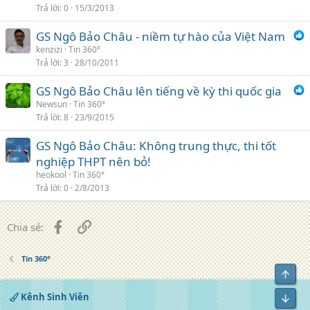
Trả lời
0
15/3/2013
GS Ngô Bảo Châu - niềm tự hào của Việt Nam
kenzizi
Tin 360°
Trả lời
3
28/10/2011
GS Ngô Bảo Châu lên tiếng về kỳ thi quốc gia
Newsun
Tin 360°
Trả lời
8
23/9/2015
GS Ngô Bảo Châu: Không trung thực, thi tốt
nghiệp THPT nên bỏ!
heokool
Tin 360°
Trả lời
0
2/8/2013
Facebook
Liên kết
Chia sẻ:
Tin 360°
Top
Kênh Sinh Viên
Bot