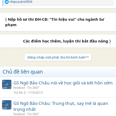
nhipcautre0904
R
e
a
c
〈 Nộp hồ sơ thi ĐH-CĐ: “Tín hiệu vui” cho ngành Sư
t
i
phạm
o
n
s
Các điểm học thêm, luyện thi bắt đầu nóng 〉
:
Đăng nhập một phát, tha hồ bình luận^^
Chủ đề liên quan
GS Ngô Bảo Châu nói về học giỏi và kết hôn sớm
heokool
Tin 360°
Trả lời
0
17/3/2013
GS Ngô Bảo Châu: Trung thực, say mê là quan
trọng nhất
heokool
Tin 360°