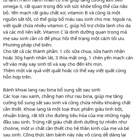
omega-3, rất quan trọng đối với sức khỏe tổng thể của não
bộ. Yến mạch rất giàu chất xơ, vitamin B và cũng là một
nguồn sắt tốt, có thể giúp bổ máu sau sinh cho mẹ. Ngoài ra,
việt quất chứa nhiều vitamin C, giúp hỗ trợ chữa lành cho da
và các mô liên kết. Vitamin C là dinh dưỡng quan trọng mà
mẹ sau sinh cần có để phục hồi thể trạng một cách tối ưu.
Phương pháp chế biến:
Cho tất cả các thành phần: 1 cốc sữa chua, sữa hạnh nhân
hoặc 30g hạnh nhân lát, 3 thìa mật ong, 1 chén yến mạch cán
vỡ vào máy xay sinh tố và xay cho đến khi mịn.
Thêm một vài quả việt quất hoặc có thể xay việt quất cùng
hỗn hợp trên.
Bánh khoai lang rau bina bổ sung sắt sau sinh
Các loại rau xanh, chẳng hạn như rau bina, giúp mẹ tăng
cường bổ sung sắt sau sinh và cũng chứa nhiều khoáng chất
cần thiết. Khoai lang là một loại thực phẩm giàu tinh bột,
nhuận tràng, rất tốt cho đường tiêu hóa của mẹ những ngày
đầu sau sinh. Trứng rất giàu chất dinh dưỡng tự nhiên như
choline, một vi chất cần thiết cho hệ thần kinh của mẹ và bé
sau sinh. Công thức làm bánh này này vô cùng dễ dàng lại