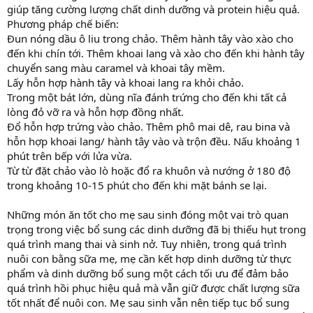
giúp tăng cường lượng chất dinh dưỡng và protein hiệu quả.
Phương pháp chế biến:
Đun nóng dầu ô liu trong chảo. Thêm hành tây vào xào cho
đến khi chín tới. Thêm khoai lang và xào cho đến khi hành tây
chuyển sang màu caramel và khoai tây mềm.
Lấy hỗn hợp hành tây và khoai lang ra khỏi chảo.
Trong một bát lớn, dùng nĩa đánh trứng cho đến khi tất cả
lòng đỏ vỡ ra và hỗn hợp đồng nhất.
Đổ hỗn hợp trứng vào chảo. Thêm phô mai dê, rau bina và
hỗn hợp khoai lang/ hành tây vào và trộn đều. Nấu khoảng 1
phút trên bếp với lửa vừa.
Từ từ đặt chảo vào lò hoặc đổ ra khuôn và nướng ở 180 độ
trong khoảng 10-15 phút cho đến khi mặt bánh se lại.
Những món ăn tốt cho mẹ sau sinh đóng một vai trò quan
trọng trong việc bổ sung các dinh dưỡng đã bị thiếu hụt trong
quá trình mang thai và sinh nở. Tuy nhiên, trong quá trình
nuôi con bằng sữa mẹ, mẹ cần kết hợp dinh dưỡng từ thực
phẩm và dinh dưỡng bổ sung một cách tối ưu để đảm bảo
quá trình hồi phục hiệu quả mà vẫn giữ được chất lượng sữa
tốt nhất để nuôi con. Mẹ sau sinh vẫn nên tiếp tục bổ sung