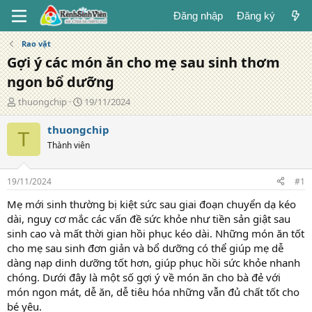
Đăng nhập
Đăng ký
Rao vặt
Gợi ý các món ăn cho mẹ sau sinh thơm
ngon bổ dưỡng
T
N
thuongchip
19/11/2024
á
g
c
à
thuongchip
T
g
y
Thành viên
i
đ
ả
ă
n
19/11/2024
#1
g
Mẹ mới sinh thường bị kiệt sức sau giai đoạn chuyển dạ kéo
dài, nguy cơ mắc các vấn đề sức khỏe như tiền sản giật sau
sinh cao và mất thời gian hồi phục kéo dài. Những món ăn tốt
cho mẹ sau sinh đơn giản và bổ dưỡng có thể giúp mẹ dễ
dàng nạp dinh dưỡng tốt hơn, giúp phục hồi sức khỏe nhanh
chóng. Dưới đây là một số gợi ý về món ăn cho bà đẻ với
món ngon mát, dễ ăn, dễ tiêu hóa những vẫn đủ chất tốt cho
bé yêu.