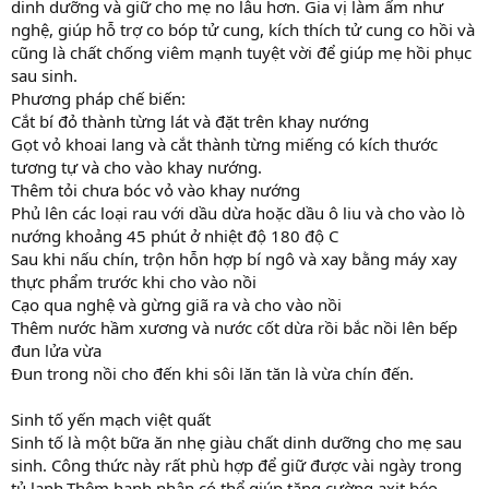
dinh dưỡng và giữ cho mẹ no lâu hơn. Gia vị làm ấm như
nghệ, giúp hỗ trợ co bóp tử cung, kích thích tử cung co hồi và
cũng là chất chống viêm mạnh tuyệt vời để giúp mẹ hồi phục
sau sinh.
Phương pháp chế biến:
Cắt bí đỏ thành từng lát và đặt trên khay nướng
Gọt vỏ khoai lang và cắt thành từng miếng có kích thước
tương tự và cho vào khay nướng.
Thêm tỏi chưa bóc vỏ vào khay nướng
Phủ lên các loại rau với dầu dừa hoặc dầu ô liu và cho vào lò
nướng khoảng 45 phút ở nhiệt độ 180 độ C
Sau khi nấu chín, trộn hỗn hợp bí ngô và xay bằng máy xay
thực phẩm trước khi cho vào nồi
Cạo qua nghệ và gừng giã ra và cho vào nồi
Thêm nước hầm xương và nước cốt dừa rồi bắc nồi lên bếp
đun lửa vừa
Đun trong nồi cho đến khi sôi lăn tăn là vừa chín đến.
Sinh tố yến mạch việt quất
Sinh tố là một bữa ăn nhẹ giàu chất dinh dưỡng cho mẹ sau
sinh. Công thức này rất phù hợp để giữ được vài ngày trong
tủ lạnh.Thêm hạnh nhân có thể giúp tăng cường axit béo