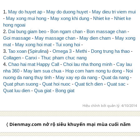
1.
May do huyet ap
-
May do duong huyet
-
May dieu tri viem mui
-
May xong mui hong
-
May xong khi dung
-
Nhiet ke
-
Nhiet ke
hong ngoai
2.
Dai bung giam beo
-
Bon ngam chan
-
Bon massage chan
-
Goi massage
-
May massage chan
-
May dien cham
-
May xong
mat
-
May xong hoi mat
-
Tui xong hoi
-
3.
Tao xoan
(
Spirulina
) -
Omega 3
-
Methi
-
Dong trung ha thao
-
Collagen
-
Canxi
-
Thuc pham chuc nang
4.
Chao hai mat
Happy Call
-
Choi lau nha thong minh
-
Cay lau
nha 360
-
May lam sua chua
-
Hop com ham nong tu dong
-
Noi
nuong da nang thuy tinh
-
May xay ep da nang
-
Quat da nang
-
Quat phun suong
-
Quat hoi nuoc
-
Quat tich dien
-
Quat sac
-
Quat luu dien
-
Qua giat
-
Bong giat
Hiệu chỉnh bởi quản lý:
4/10/2014
〈 Dienmay.com nở rộ siêu khuyến mại mùa cuối năm