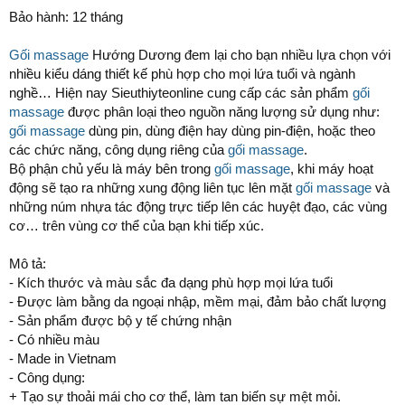
Bảo hành: 12 tháng
Gối massage
Hướng Dương đem lại cho bạn nhiều lựa chọn với
nhiều kiểu dáng thiết kế phù hợp cho mọi lứa tuổi và ngành
nghề… Hiện nay Sieuthiyteonline cung cấp các sản phẩm
gối
massage
được phân loại theo nguồn năng lượng sử dụng như:
gối massage
dùng pin, dùng điện hay dùng pin-điện, hoặc theo
các chức năng, công dụng riêng của
gối massage
.
Bộ phận chủ yếu là máy bên trong
gối massage
, khi máy hoạt
động sẽ tạo ra những xung động liên tục lên mặt
gối massage
và
những núm nhựa tác động trực tiếp lên các huyệt đạo, các vùng
cơ… trên vùng cơ thể của bạn khi tiếp xúc.
Mô tả:
- Kích thước và màu sắc đa dạng phù hợp mọi lứa tuổi
- Được làm bằng da ngoại nhập, mềm mại, đảm bảo chất lượng
- Sản phẩm được bộ y tế chứng nhận
- Có nhiều màu
- Made in Vietnam
- Công dụng:
+ Tạo sự thoải mái cho cơ thể, làm tan biến sự mệt mỏi.