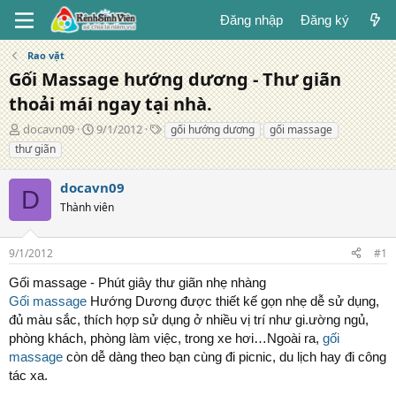
Đăng nhập
Đăng ký
Rao vặt
Gối Massage hướng dương - Thư giãn
thoải mái ngay tại nhà.
T
N
T
docavn09
9/1/2012
gối hướng dương
gối massage
á
g
ừ
thư giãn
c
à
k
g
y
h
docavn09
i
đ
ó
D
ả
Thành viên
ă
a
n
g
9/1/2012
#1
Gối massage - Phút giây thư giãn nhẹ nhàng
Gối massage
Hướng Dương được thiết kế gọn nhẹ dễ sử dụng,
đủ màu sắc, thích hợp sử dụng ở nhiều vị trí như gi.ường ngủ,
phòng khách, phòng làm việc, trong xe hơi…Ngoài ra,
gối
massage
còn dễ dàng theo bạn cùng đi picnic, du lịch hay đi công
tác xa.