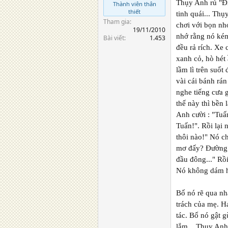
Thụy Anh rủ "Đi
Thành viên thân
thiết
tinh quái... Th
Tham gia
chơi với bọn nh
19/11/2010
nhớ rằng nó kém
Bài viết
1.453
đều rả rích. Xe 
xanh cỏ, hò hét
lầm lì trên suố
vài cái bánh rá
nghe tiếng cưa 
thế này thì bền
Anh cười : "Tuấ
Tuấn!". Rồi lại 
thôi nào!" Nó c
mơ đấy? Đường v
đầu đông..." Rồ
Nó không dám hỏ
Bố nó rẽ qua nh
trách của mẹ. H
tác. Bố nó gật g
lắm... Thụy Anh 