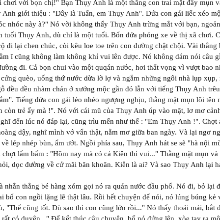
 chơi với bọn chị!" Bạn Thụy Anh là một thằng con trai mặt đầy mụn và
ụy Anh giới thiệu : "Đây là Tuấn, em Thụy Anh". Đứa con gái liếc xéo m
óc nhóc này à?" Nó vời không thấy Thụy Anh trừng mắt với bạn, ngoảnh
 tuổi Thụy Anh, dù chỉ là một tuổi. Bốn đứa phóng xe về thị xã chơi. 
cộ đi lại chen chúc, còi kêu loe toe trên con đường chật chội. Vài thằng
 ầm ĩ cũng không làm không khí vui lên được. Nó không dám nói câu gì, 
t đường đi. Cả bọn chui vào một quqán nước, hơi thất vọng vì vượt bao 
n cứng quèo, uống thứ nước dừa lờ lợ và ngắm những ngôi nhà lụp xụp
gỗ đều đều nhàm chán ở xưởng mộc gần đó lẫn với tiếng Thụy Anh trêu 
 lắm". Tiếng đứa con gái léo nhéo ngượng nghịu, thằng mặt mụn lôi tên 
n còn trẻ ấy mà !". Nó với cái mũ của Thụy Anh úp vào mặt, lơ mơ cả
nghĩ đến lúc nó đáp lại, cũng trìu mến như thế : "Em Thụy Anh !". Chợt 
hoàng dậy, nghĩ mình vớ vẩn thật, nằm mơ giữa ban ngày. Và lại ngơ ngẩ
ề lép nhép bùn, ẩm ướt. Ngồi phía sau, Thụy Anh hát se sẽ "hà nội m
i chợt lẩm bẩm : "Hôm nay mà có cả Kiên thì vui..." Thằng mặt mụn và
i, dọc đường về cứ mãi băn khoăn. Kiên là ai? Và sao Thụy Anh lại h
à nhắn thằng bé hàng xóm gọi nó ra quán nước đầu phố. Nó đi, bỏ lại 
ai bố con ngồi lặng lẽ thật lâu. Rồi hết chuyện để nói, nó lúng búng kẻ
ù, "Thế cũng tốt. Dù sao thì con cũng lớn rồi..." Nó thấy thoải mái, b
rất có duyên..." Để kết thúc câu chuyện, bố nó đứng lên, xòe tay ra một