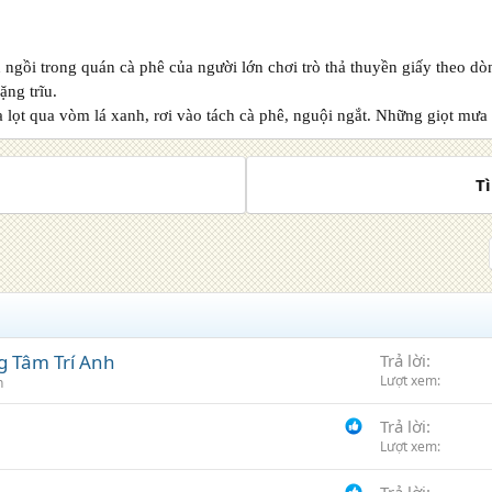
 ngồi trong quán cà phê của người lớn chơi trò thả thuyền giấy theo
ặng trĩu.
 lọt qua vòm lá xanh, rơi vào tách cà phê, nguội ngắt. Những giọt mư
T
g Tâm Trí Anh
Trả lời
Lượt xem
n
Trả lời
Lượt xem