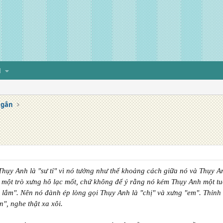
H
ngắn
hụy Anh là "sư tỉ" vì nó tưởng như thế khoảng cách giữa nó và Thụy A
ì một trò xưng hô lạc mốt, chứ không để ý rằng nó kém Thụy Anh một t
 lắm". Nên nó đành ép lòng gọi Thụy Anh là "chị" và xưng "em". Thỉnh
", nghe thật xa xôi.