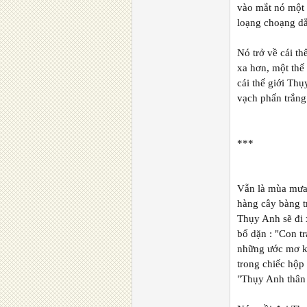
vào mắt nó một 
loạng choạng dắ
Nó trở về cái t
xa hơn, một thế
cái thế giới Th
vạch phấn trắng
***
Vẫn là mùa mưa,
hàng cây bàng t
Thụy Anh sẽ đi 
bố dặn : "Con t
những ước mơ kh
trong chiếc hộp
"Thụy Anh thân 