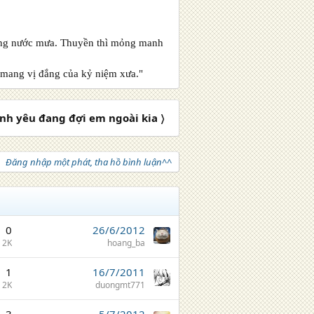
 dòng nước mưa. Thuyền thì mỏng manh
a mang vị đắng của kỷ niệm xưa."
ình yêu đang đợi em ngoài kia 〉
Đăng nhập một phát, tha hồ bình luận^^
0
26/6/2012
2K
hoang_ba
1
16/7/2011
2K
duongmt771