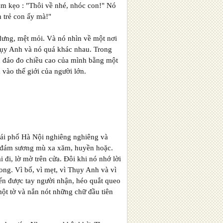
nắm kẹo : "Thôi về nhé, nhóc con!" Nó
 trẻ con ấy mà!"
dưng, mệt mỏi. Và nó nhìn về một nơi
Thụy Anh và nó quá khác nhau. Trong
n đáo đo chiều cao của mình bằng một
vào thế giới của người lớn.
mái phố Hà Nội nghiêng nghiêng và
là đám sương mù xa xăm, huyền hoặc.
đi, lờ mờ trên cửa. Đôi khi nó nhớ lời
ong. Vì bố, vì mẹt, vì Thụy Anh và vì
n được tay người nhận, héo quắt queo
một tờ và nắn nót những chữ đầu tiên