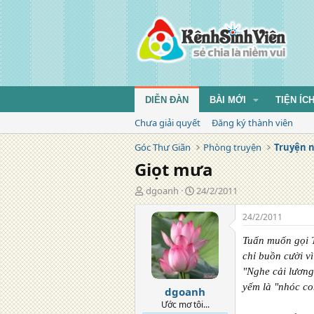
DIỄN ĐÀN
BÀI MỚI
TIỆN ÍC
Chưa giải quyết
Đăng ký thành viên
Góc Thư Giãn
Phòng truyện
Truyện 
Giọt mưa
T
N
dgoanh
24/2/2011
á
g
c
à
24/2/2011
g
y
i
đ
Tuấn muốn gọi T
ả
ă
chỉ buồn cười v
n
"Nghe cải lương
g
yếm là "nhóc con
dgoanh
Ước mơ tôi...