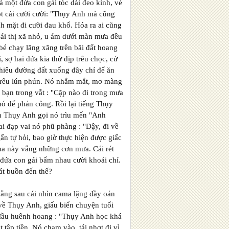
 một đứa con gái tóc dài đeo kính, vẻ
ột cái cười cười: "Thụy Anh mà cũng
 mặt đi cười đau khổ. Hóa ra ai cũng
Cái thị xã nhỏ, u ám dưới màn mưa đều
 bé chạy lăng xăng trên bãi đất hoang
sợ hai đứa kia thừ dịp trêu chọc, cứ
nhiêu đường đất xuống đây chỉ để ăn
, rêu lún phún. Nó nhắm mắt, mơ màng
bạn trong vắt : "Cặp nào đi trong mưa
nó để phản công. Rồi lại tiếng Thụy
nh Thụy Anh gọi nó trìu mến "Anh
ai đạp vai nó phũ phàng : "Dậy, đi về
n tự hỏi, bao giờ thực hiện được giấc
ùa này vắng những cơn mưa. Cái rét
 đứa con gái bấm nhau cười khoái chí.
át buồn đến thế?
đằng sau cái nhìn cama lặng đầy oán
 về Thụy Anh, giấu biến chuyện tuổi
ắt đầu huênh hoang : "Thụy Anh học khá
 tập tiền. Nó chạm vào, tái nhợt đi vì