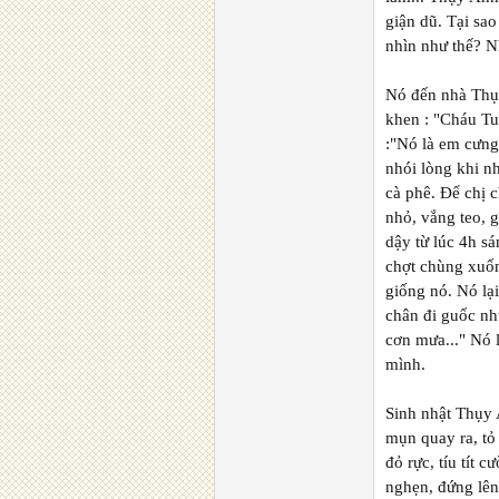
giận dũ. Tại sao
nhìn như thế? N
Nó đến nhà Thụ
khen : "Cháu Tu
:"Nó là em cưng
nhói lòng khi n
cà phê. Để chị 
nhỏ, vắng teo, 
dậy từ lúc 4h s
chợt chùng xuốn
giống nó. Nó lạ
chân đi guốc nh
cơn mưa..." Nó 
mình.
Sinh nhật Thụy 
mụn quay ra, tỏ
đỏ rực, tíu tít 
nghẹn, đứng lên