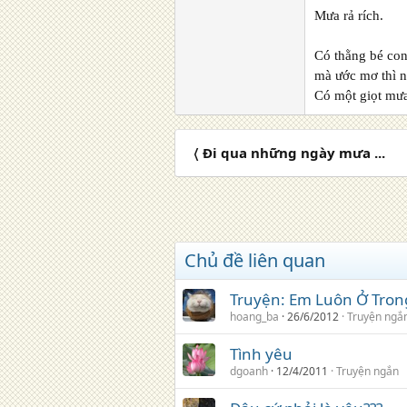
Mưa rả rích.
Có thằng bé con
mà ước mơ thì n
Có một giọt mưa
〈 Đi qua những ngày mưa ...
Chủ đề liên quan
Truyện: Em Luôn Ở Tron
hoang_ba
26/6/2012
Truyện ngắ
Tình yêu
dgoanh
12/4/2011
Truyện ngắn