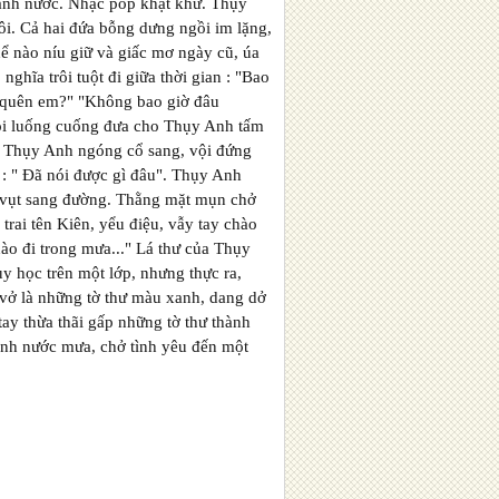
lanh nước. Nhạc pop khật khừ. Thụy
ôi. Cả hai đứa bỗng dưng ngồi im lặng,
hể nào níu giữ và giấc mơ ngày cũ, úa
ghĩa trôi tuột đi giữa thời gian : "Bao
ị quên em?" "Không bao giờ đâu
Rồi luống cuống đưa cho Thụy Anh tấm
g, Thụy Anh ngóng cổ sang, vội đứng
g : " Đã nói được gì đâu". Thụy Anh
hạy vụt sang đường. Thằng mặt mụn chở
rai tên Kiên, yểu điệu, vẫy tay chào
ào đi trong mưa..." Lá thư của Thụy
y học trên một lớp, nhưng thực ra,
 vở là những tờ thư màu xanh, dang dở
ay thừa thãi gấp những tờ thư thành
nh nước mưa, chở tình yêu đến một