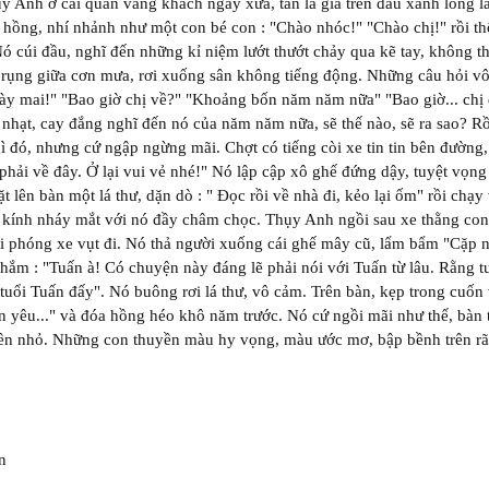
y Anh ở cái quán vắng khách ngày xưa, tán lá già trên đầu xanh long 
hồng, nhí nhảnh như một con bé con : "Chào nhóc!" "Chào chị!" rồi th
Nó cúi đầu, nghĩ đến những kỉ niệm lướt thướt chảy qua kẽ tay, không t
 rụng giữa cơn mưa, rơi xuống sân không tiếng động. Những câu hỏi vô n
gày mai!" "Bao giờ chị về?" "Khoảng bốn năm năm nữa" "Bao giờ... ch
 nhạt, cay đắng nghĩ đến nó của năm năm nữa, sẽ thế nào, sẽ ra sao? 
 gì đó, nhưng cứ ngập ngừng mãi. Chợt có tiếng còi xe tin tin bên đườn
 phải về đây. Ở lại vui vẻ nhé!" Nó lập cập xô ghế đứng dậy, tuyệt vọn
ặt lên bàn một lá thư, dặn dò : " Đọc rồi về nhà đi, kẻo lại ốm" rồi c
 kính nháy mắt với nó đầy châm chọc. Thụy Anh ngồi sau xe thằng con t
hội phóng xe vụt đi. Nó thả người xuống cái ghế mây cũ, lẩm bẩm "Cặp n
ắm : "Tuấn à! Có chuyện này đáng lẽ phải nói với Tuấn từ lâu. Rằng tu
uổi Tuấn đấy". Nó buông rơi lá thư, vô cảm. Trên bàn, kẹp trong cuốn
n yêu..." và đóa hồng héo khô năm trước. Nó cứ ngồi mãi như thế, bàn t
ền nhỏ. Những con thuyền màu hy vọng, màu ước mơ, bập bềnh trên rã
n