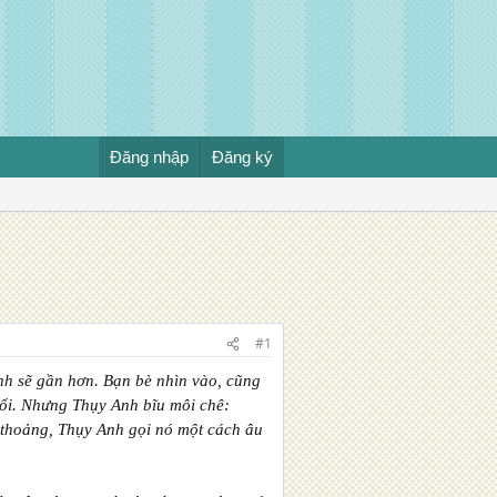
Đăng nhập
Đăng ký
#1
nh sẽ gần hơn. Bạn bè nhìn vào, cũng
uổi. Nhưng Thụy Anh bĩu môi chê:
 thoảng, Thụy Anh gọi nó một cách âu