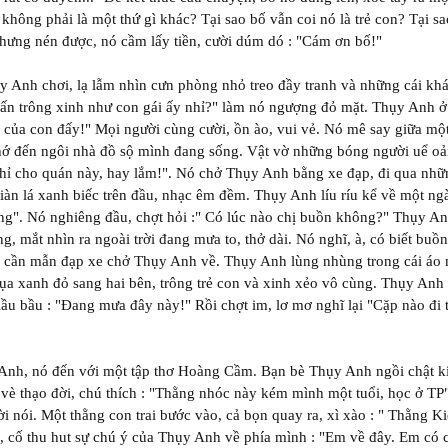
 không phải là một thứ gì khác? Tại sao bố vẫn coi nó là trẻ con? Tại 
hưng nén được, nó cầm lấy tiền, cười dúm dó : "Cám ơn bố!"
y Anh chơi, lạ lẫm nhìn cưn phòng nhỏ treo đầy tranh và những cái 
ấn trông xinh như con gái ấy nhỉ?" làm nó ngượng đỏ mặt. Thụy Anh ở 
 của con đấy!" Mọi người cùng cười, ồn ào, vui vẻ. Nó mê say giữa một 
hớ đến ngôi nhà đồ sộ mình đang sống. Vật vờ những bóng người uể oải 
chỉ cho quán này, hay lắm!". Nó chở Thụy Anh bằng xe đạp, đi qua n
giàn lá xanh biếc trên đầu, nhạc êm đềm. Thụy Anh líu ríu kể về một n
áng". Nó nghiêng đầu, chợt hỏi :" Có lúc nào chị buồn không?" Thụy A
g, mắt nhìn ra ngoài trời đang mưa to, thở dài. Nó nghĩ, à, có biết bu
i cần mẫn đạp xe chở Thụy Anh về. Thụy Anh lùng nhùng trong cái áo m
ụa xanh đỏ sang hai bên, trông trẻ con và xinh xẻo vô cùng. Thụy Anh
lầu bầu : "Đang mưa đây này!" Rồi chợt im, lơ mơ nghĩ lại "Cặp nào đi 
Anh, nó đến với một tập thơ Hoàng Cầm. Bạn bè Thụy Anh ngồi chật kí
 vè thạo đời, chú thích : "Thằng nhóc này kém mình một tuổi, học ở TP
cười nói. Một thằng con trai bước vào, cả bọn quay ra, xì xào : " Thằng 
, cố thu hut sự chú ý của Thụy Anh về phía mình : "Em về đây. Em có 