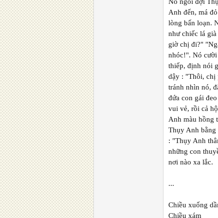
Nó ngồi đợi Thụ
Anh đến, má đỏ 
lòng bấn loạn. 
như chiếc lá già
giờ chị đi?" "N
nhóc!". Nó cười
thiếp, định nói
dậy : "Thôi, chị
tránh nhìn nó, đ
đứa con gái đeo
vui vẻ, rồi cả 
Anh màu hồng th
Thụy Anh bằng t
: "Thụy Anh thâ
những con thuy
nơi nào xa lắc.
...
Chiều xuống dầ
Chiều xám