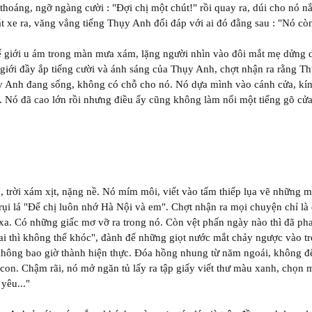
thoáng, ngỡ ngàng cười : "Đợi chị một chút!" rồi quay ra, dúi cho nó 
t xe ra, văng vẳng tiếng Thụy Anh đối đáp với ai đó đằng sau : "Nó còn
hế giới u ám trong màn mưa xám, lặng người nhìn vào đôi mắt mẹ dửng 
 giới đầy ắp tiếng cười và ánh sáng của Thụy Anh, chợt nhận ra rằng 
ụy Anh đang sống, không có chỗ cho nó. Nó dựa mình vào cánh cửa, kí
. Nó đã cao lớn rồi nhưng điều ấy cũng không làm nổi một tiếng gõ cửa 
 trời xám xịt, nặng nề. Nó mím môi, viết vào tấm thiếp lụa vẽ những 
rụi lá "Để chị luôn nhớ Hà Nội và em". Chợt nhận ra mọi chuyện chỉ 
xa. Có những giấc mơ vỡ ra trong nó. Còn vệt phấn ngày nào thì đã phai 
rai thì không thể khóc", đành để những giọt nước mắt chảy ngược vào tr
ông bao giờ thành hiện thực. Đóa hồng nhung từ năm ngoái, không đế
 con. Chậm rãi, nó mở ngăn tủ lấy ra tập giấy viết thư màu xanh, chọn 
yêu..."