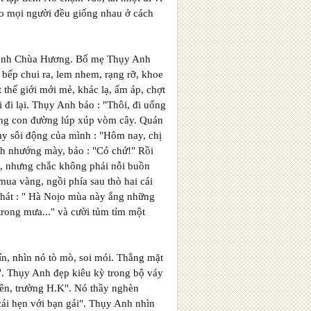
sao mọi người đều giống nhau ở cách
khánh Chùa Hương. Bố mẹ Thụy Anh
bếp chui ra, lem nhem, rạng rỡ, khoe
thế giới mới mẻ, khác lạ, ấm áp, chợt
đi lại. Thụy Anh bảo : "Thôi, đi uống
hững con đường lúp xúp vòm cây. Quán
gày sôi động của mình : "Hôm nay, chị
nh nhướng mày, bảo : "Có chứ!" Rồi
ồn, nhưng chắc không phải nỗi buồn
ua vàng, ngồi phía sau thò hai cái
 hát : " Hà Noịo mùa này ắng những
trong mưa..." và cười tủm tỉm một
n, nhìn nó tò mò, soi mói. Thằng mặt
". Thụy Anh đẹp kiêu kỳ trong bộ váy
Kiên, trường H.K". Nó thầy nghèn
cái hẹn với bạn gái". Thụy Anh nhìn