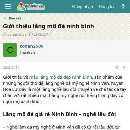
Đăng nhập
Đăng ký
Rao vặt
Giới thiệu lăng mộ đá ninh bình
T
N
conan2509
23/2/2017
á
g
c
à
conan2509
C
g
y
Thành viên
i
đ
ả
ă
n
23/2/2017
#1
g
Giới thiệu về
mẫu lăng mộ đá đẹp Ninh Bình
, sản phẩm của
những người thợ đá làng nghề đá mỹ nghệ Ninh Vân, huyện
Hoa Lư.Đây là một làng nghề lâu đời chuyên về chế tác đá tay
chân với rất nhiều mặt hàng mỹ nghệ nổi tiếng trong đấy có
ngôi mộ xanh khối.
Lăng mộ đá giá rẻ Ninh Bình – nghề lâu đời
– Nghề làm đá mỹ nghệ ở Ninh Vân đã có từ rất lâu đời, từ