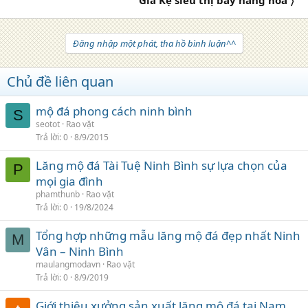
Đăng nhập một phát, tha hồ bình luận^^
Chủ đề liên quan
mộ đá phong cách ninh bình
S
seotot
Rao vặt
Trả lời
0
8/9/2015
Lăng mộ đá Tài Tuệ Ninh Bình sự lựa chọn của
P
mọi gia đình
phamthunb
Rao vặt
Trả lời
0
19/8/2024
Tổng hợp những mẫu lăng mộ đá đẹp nhất Ninh
M
Vân – Ninh Bình
maulangmodavn
Rao vặt
Trả lời
0
8/9/2019
Giới thiệu xưởng sản xuất lăng mộ đá tại Nam