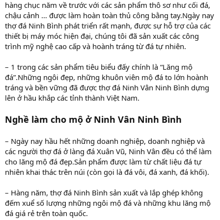
hàng chục năm về trước với các sản phẩm thô sơ như cối đá,
chậu cảnh … được làm hoàn toàn thủ công bằng tay.Ngày nay
thợ đá Ninh Bình phát triển rất mạnh, được sự hỗ trợ của các
thiết bị máy móc hiện đại, chúng tôi đã sản xuất các công
trình mỹ nghệ cao cấp và hoành tráng từ đá tự nhiên.
– 1 trong các sản phẩm tiêu biểu đấy chính là “Lăng mộ
đá”.Những ngôi đẹp, những khuôn viên mộ đá to lớn hoành
tráng và bền vững đã được thợ đá Ninh Vân Ninh Bình dựng
lên ở hầu khắp các tỉnh thành Việt Nam.
Nghề làm cho mộ ở Ninh Vân Ninh Bình
– Ngày nay hầu hết những doanh nghiệp, doanh nghiệp và
các người thợ đá ở làng đá Xuân Vũ, Ninh Vân đều có thể làm
cho lăng mộ đá đẹp.Sản phẩm được làm từ chất liệu đá tự
nhiên khai thác trên núi (còn gọi là đá vôi, đá xanh, đá khối).
– Hàng năm, thợ đá Ninh Bình sản xuất và lắp ghép không
đếm xuể số lượng những ngôi mộ đá và những khu lăng mộ
đá giá rẻ trên toàn quốc.