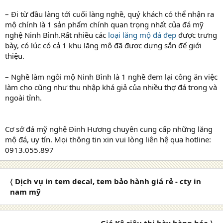
– Đi từ đầu làng tới cuối làng nghề, quý khách có thể nhận ra
mộ chính là 1 sản phẩm chính quan trọng nhất của đá mỹ
nghệ Ninh Bình.Rất nhiều các
loại lăng mộ đá đẹp
được trưng
bày, có lúc có cả 1 khu lăng mộ đã được dựng sẵn để giới
thiệu.
– Nghề làm ngôi mộ Ninh Bình là 1 nghề đem lại công ăn việc
làm cho cũng như thu nhập khá giả của nhiều thợ đá trong và
ngoài tỉnh.
Cơ sở đá mỹ nghệ Đinh Hương chuyên cung cấp những lăng
mộ đá, uy tín. Mọi thông tin xin vui lòng liên hệ qua hotline:
0913.055.897
〈 Dịch vụ in tem decal, tem bảo hành giá rẻ - cty in
nam mỹ
Giá Kệ siêu thị bày hàng hóa 〉