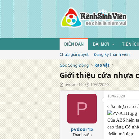
DIỄN ĐÀN
BÀI MỚI
TIỆN ÍC
Chưa giải quyết
Đăng ký thành viên
Góc Cộng Đồng
Rao vặt
Giới thiệu cửa nhựa 
T
N
pvdoor15
10/6/2020
á
g
c
à
10/6/2020
g
y
P
i
đ
Cửa nhựa cao c
ả
ă
n
Cửa ABS hiện tạ
g
cao tầng Có nhi
pvdoor15
·Mẫu mã đẹp.
Thành viên