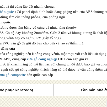
uất và thi công lắp đặt nhanh chóng.
hàn quốc
: Có panel định hình hoặc dạng phặng nên cửa ABS thường s
 dùng làm cửa thông phòng, cửa phòng ngủ.
àn quốc
xương được làm bằng gỗ cứng và nhựa tông rhopjw
BS. Có độ dày khoảng 2mm/tấm. Giữa 2 tấm và khung xương là chất liệ
ong vênh hay co ngót ( Lớp giấy tổ ong).
a PVC vân gỗ để giữ độ bền cho cửa và tạo sự thẩm mỹ.
 dòng cửa
cửa công nghiệp nên Không cong vênh, một mọt: với chất liệu sử dụng 
ửa ABS, cung cấp
cửa gỗ công nghiệp
HDF cao cấp giá rẻ:
thực tế khách hàng có thể liên lạc với chúng tôi để được báo giá và chọ
 cạnh cửa gỗ công nghiệp khách hàng có thể được tư vấn dòng thêm c
hựa gỗ composite
hàn quốc cao cấp
 (võ phục karatedo)
Cần bán nhà ở