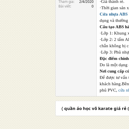
Tham gia
2/4/2020
·Giá thành rẻ.
Bài viết
0
·Thời gian sản x
Cửa nhựa ABS 
dụng và thường
Cấu tạo ABS h
·Lớp 1: Khung 
·Lớp 2: 2 tấm A
chắn không bị c
·Lớp 3: Phủ nhự
Đặc điểm chính
Do là một dạng 
Nơi cung cấp c
Để được tư vấn 
khách hàng.Bên
phủ PVC,
cửa n
〈 quần áo học võ karate giá rẻ