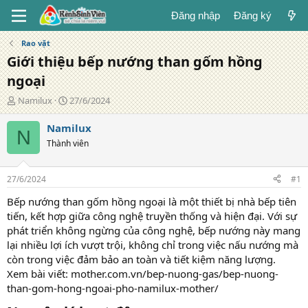
Đăng nhập
Đăng ký
Rao vặt
Giới thiệu bếp nướng than gốm hồng
ngoại
T
N
Namilux
27/6/2024
á
g
c
à
Namilux
N
g
y
Thành viên
i
đ
ả
ă
n
27/6/2024
#1
g
Bếp nướng than gốm hồng ngoại là một thiết bị nhà bếp tiên
tiến, kết hợp giữa công nghệ truyền thống và hiện đại. Với sự
phát triển không ngừng của công nghệ, bếp nướng này mang
lại nhiều lợi ích vượt trội, không chỉ trong việc nấu nướng mà
còn trong việc đảm bảo an toàn và tiết kiệm năng lượng.
Xem bài viết: mother.com.vn/bep-nuong-gas/bep-nuong-
than-gom-hong-ngoai-pho-namilux-mother/