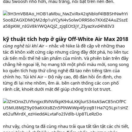
dấu Swoosh nhỏ hơn, màu trắng, nổi bật trên nền đen.
kỹ thuật tích hợp ở giày Off-White Air Max 2018
cùng nghệ túi khí Air
– nhắc về Nike là đề cập về những thao
tác đi khôn xiết cứng cáp nhưng cũng đầy đột phá, họ liên tục
cải tiến mỗi thế hệ sản phẩm của mình. Và phiên bản trên đây
chẳng hề ngoại lệ, họ mang tới một phối màu mới, song song
ko quên tích hợp thứ công nghệ đã tạo nên tiếng tăm của
chính họ. Túi khí Air – Độ nảy cao, độ đàn hồi ổn định, cho
từng đi lại nhẹ nhõm, êm ái. bên cạnh thống các con phố
rãnh cắt, khoét dưới mặt đế giúp chống trót lọt trượt.
như vậy, chúng ta đã cùng nhau trải qua tất tần tật các chi tiết,