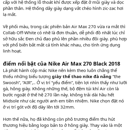
cấp với hệ thống lỗ thoát khí được xếp đặt ở mũi giày và dọc
phần thân. Hệ thống dây giày dạng vắt chéo hình zic-zac hơi
lạ mắt.
Về phối màu, trong các phiên bản Air Max 270 vừa ra mắt thì
Collab Off-White có nhẽ là đơn thuần, dễ phối đồ nhất lúc chỉ
sở hữu sắc Đen chủ đạo phủ lên phần nhiều đôi giày. phù hợp
với phổ biến bắt mắt cá tính khác nhau, cho tính ứng dụng
linh hoạt.
điểm nổi bật của Nike Air Max 270 Black 2018
Là phát hành cộp mác Nike nên kèm theo luôn chẳng thể
thiếu những biểu tượng
giày thể thao nike đà nẵng
“the
Swoosh”, “AIR”,.. Ở vị trí “yếu điểm”, tiện lợi nhìn thấy như lưỡi
gà, hông giày. Không những thế, bộ đệm túi khí Air còn là
bước ngoặt ở thế hệ 270 lần này. không trải dài hầu hết
Midsole như các người anh em tiền nhiệm. Nike chọn đặt nó
ở vị trí gót với độ dày lên tới 32mm.
Hơn thế nữa, họ đã không còn phô trương điểm thu hút
thương hiệu bằng logo bản to ở hông giày. Thay vào là một