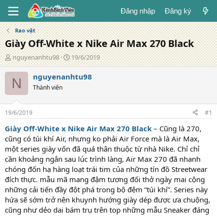
Đăng nhập
Đăng ký
Rao vặt
Giày Off-White x Nike Air Max 270 Black
T
N
nguyenanhtu98
19/6/2019
á
g
c
à
nguyenanhtu98
N
g
y
Thành viên
i
đ
ả
ă
n
19/6/2019
#1
g
Giày Off-White x Nike Air Max 270 Black
– Cũng là 270,
cũng có túi khí Air, nhưng ko phải Air Force mà là Air Max,
một series giày vốn đã quá thân thuộc từ nhà Nike. Chỉ chỉ
cần khoảng ngắn sau lúc trình làng, Air Max 270 đã nhanh
chóng đốn hạ hàng loạt trái tim của những tín đồ Streetwear
đích thực. mẫu mã mang đậm tương đối thở ngày mai cộng
những cải tiến đầy đột phá trong bộ đệm “túi khí”. Series này
hứa sẽ sớm trở nên khuynh hướng giày dép được ưa chuộng,
cũng như dẻo dai bám trụ trên top những mẫu Sneaker đáng