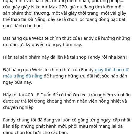
ngoại hình và chất liệu, những điểm nhấn, phương pháp,…
của giày giày Nike Air Max 270. giả dụ đang tìm kiếm một
sản phẩm thời thượng, một vài giày thời trang, một vài giày
thể thao tại Đà Nẵng, đây sẽ là chọn lọc “đáng đồng bạc bát
gạo” dành cho bạn.
Đặt hàng qua Website chính thức của Fandy để hưởng những
ưu đãi cực kỳ quyến rũ ngay hôm nay.
Hiện tại sản phẩm này đã lên kệ tại shop Fandy rồi nha bạn !
Đặt hàng qua Website chính thức của Fandy
giày thể thao nữ
màu trắng đà nẵng
để hưởng những ưu đãi hết sức hấp dẫn
ngay bữa nay.
Hãy tới tại 409 Lê Duẩn để có thể On feet trải nghiệm và nhận
được sự trả lời trong khoảng nhóm nhân viên nồng nhiệt và
chuyên nghiệp
Fandy chúng tôi đã đang và luôn cố gắng từng ngày, cập nhật
liên tiếp những phát hành mới, phối màu mới mang lại đa
dạng chọn lọc hơn cho các bạn.