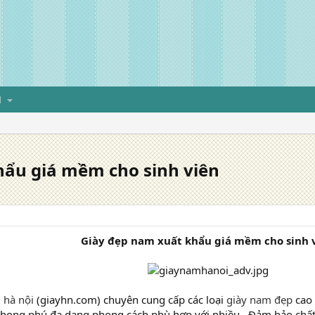
H
hẩu giá mềm cho sinh viên
Giày đẹp nam xuất khẩu giá mềm cho sinh 
 hà nội
(giayhn.com) chuyên cung cấp các loại
giày nam đẹp
cao 
phong phú đa dạng phong cách phù hợp với nhiều . Đảm bảo chấ