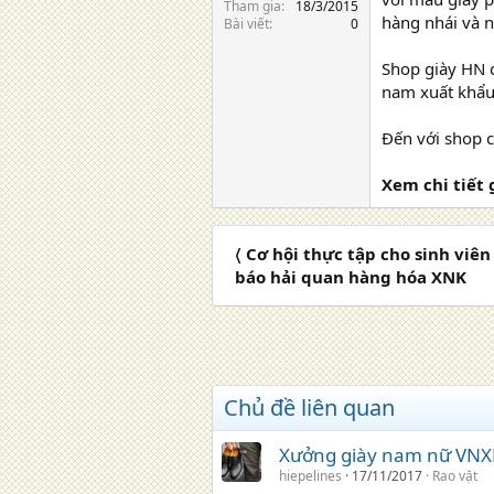
Tham gia
18/3/2015
hàng nhái và n
Bài viết
0
Shop giày HN c
nam xuất khẩu 
Đến với shop c
Xem chi tiết
〈 Cơ hội thực tập cho sinh viên 
báo hải quan hàng hóa XNK
Chủ đề liên quan
Xưởng giày nam nữ VNXK 
hiepelines
17/11/2017
Rao vặt