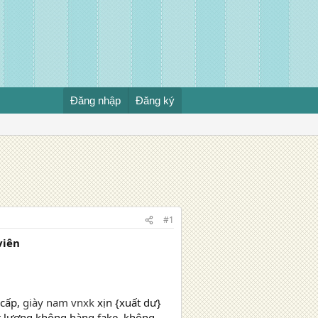
Đăng nhập
Đăng ký
#1
viên
cấp,
giày nam vnxk
xịn {xuất dư}
t lượng không hàng fake, không