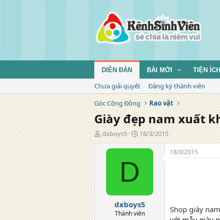
DIỄN ĐÀN
BÀI MỚI
TIỆN ÍC
Chưa giải quyết
Đăng ký thành viên
Góc Cộng Đồng
Rao vặt
Giày đẹp nam xuất k
T
N
dxboys5
18/3/2015
á
g
c
à
18/3/2015
g
y
D
i
đ
ả
ă
n
g
dxboys5
Shop giày nam
Thành viên
với mẫu giày 