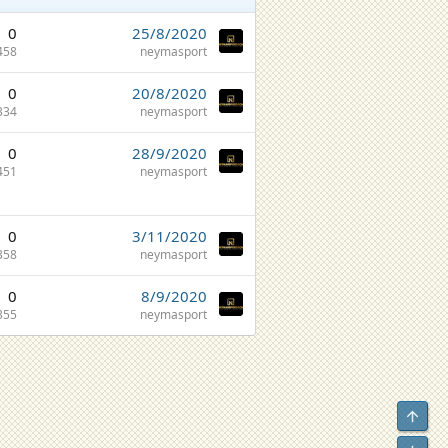
0
25/8/2020
458
neymasport
0
20/8/2020
334
neymasport
0
28/9/2020
451
neymasport
0
3/11/2020
358
neymasport
0
8/9/2020
355
neymasport
Top