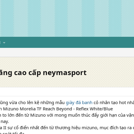
H
hãng cao cấp neymasport
cũng vừa cho lên kệ những mẫu
giày đá banh
cỏ nhân tạo hot nhấ
h Mizuno Morelia TF Reach Beyond - Reflex White/Blue
ên to lớn đến từ Mizuno với mong muốn thúc đẩy giới hạn của vận
nay.
I sự cổ điển nhất đến từ thương hiệu mizuno, mục đích tạo ra ch
m soát tối đa.