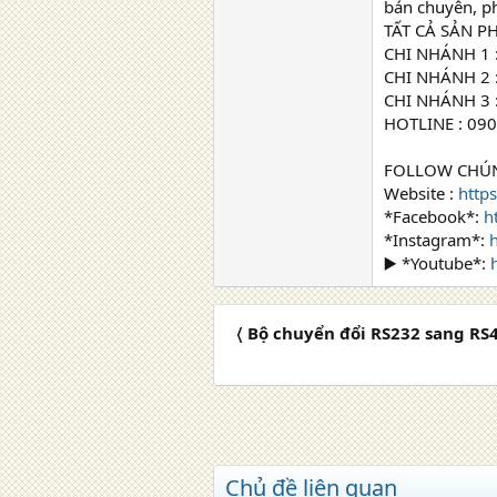
bán chuyên, ph
TẤT CẢ SẢN 
CHI NHÁNH 1 
CHI NHÁNH 2 
CHI NHÁNH 3 
HOTLINE : 090
FOLLOW CHÚN
Website :
http
*Facebook*:
h
*Instagram*:
▶️ *Youtube*:
〈 Bộ chuyển đổi RS232 sang R
Chủ đề liên quan