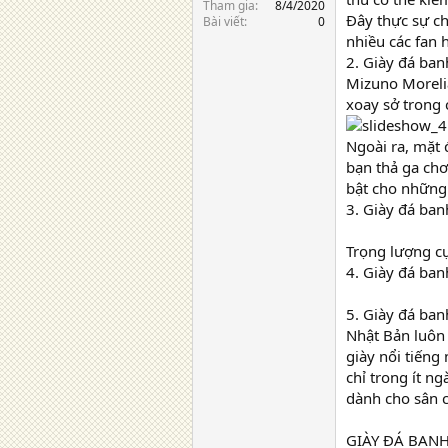
Tham gia
8/4/2020
Đây thực sự chi
Bài viết
0
nhiều các fan
2. Giày đá ban
Mizuno Moreli
xoay sở trong c
Ngoài ra, mặt 
bạn thả ga chơ
bật cho những 
3. Giày đá ban
Trọng lượng cự
4. Giày đá ban
5. Giày đá ba
Nhật Bản luôn
giày nổi tiếng
chỉ trong ít n
dành cho sân c
GIÀY ĐÁ BANH