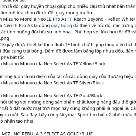
́nh là đôi giày huyền thoại giúp cho nhiều cầu thủ nhật bản thắ
 hâm mộ lựa chọn được đôi giày mong muốn.
h Mizuno Morelia Neo III Pro As TF Reach Beyond - Reflex White
a Neo III Pro AS là dòng
giày bóng đá
thiên về tốc độ, đặc trưng
ác tình huống đòi hỏi sự linh hoạt. Phù hợp với lối chơi tốc độ và
đế giày được thiết kế theo đinh TF hình chữ L giúp tăng diện tíc
i đùa cùng trái bóng. Đệm đế được làm bằng lớp nhựa dẻo, đàn h
pha bật tốc.
h Mizuno Monarcida Neo Select As TF Yellow/Black
c nhẹ luôn là ưu điểm của tất cả các dòng giày của thương hiệu 
h Mizuno Monarcida Neo Select As TF Silver/Black
nh Mizuno Monarcida Neo Select As TF Gold/Black
 nổi tiếng với những dòng sản phẩm chất lượng hàng đầu thế giớ
 nhất ở đất nước mặt trời mọc này cũng không phải là ngoại lệ. 
gày ra mắt. Sau đây, hãy cùng Neymar Sport tìm hiểu 2 phối màu
ỏ nhân tạo nhé!
 MIZUNO REBULA 3 SELECT AS GOLD/BLUE