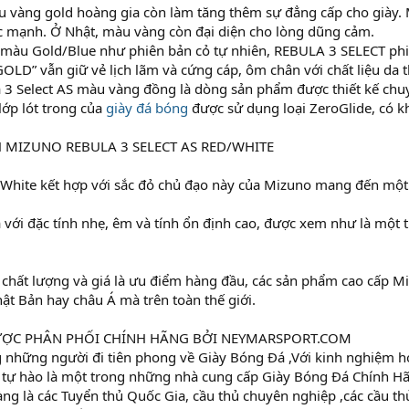
 vàng gold hoàng gia còn làm tăng thêm sự đẳng cấp cho giày. 
ức mạnh. Ở Nhật, màu vàng còn đại diện cho lòng dũng cảm.
 màu Gold/Blue như phiên bản cỏ tự nhiên, REBULA 3 SELECT phi
OLD” vẫn giữ vẻ lịch lãm và cứng cáp, ôm chân với chất liệu da 
 3 Select AS màu vàng đồng là dòng sản phẩm được thiết kế ch
 lớp lót trong của
giày đá bóng
được sử dụng loại ZeroGlide, có k
 MIZUNO REBULA 3 SELECT AS RED/WHITE
hite kết hợp với sắc đỏ chủ đạo này của Mizuno mang đến một si
với đặc tính nhẹ, êm và tính ổn định cao, được xem như là một
ấy chất lượng và giá là ưu điểm hàng đầu, các sản phẩm cao cấp 
ật Bản hay châu Á mà trên toàn thế giới.
ỢC PHÂN PHỐI CHÍNH HÃNG BỞI NEYMARSPORT.COM
 những người đi tiên phong về Giày Bóng Đá ,Với kinh nghiệm hơ
 tự hào là một trong những nhà cung cấp Giày Bóng Đá Chính Hã
ng là các Tuyển thủ Quốc Gia, cầu thủ chuyên nghiệp ,các cầu t