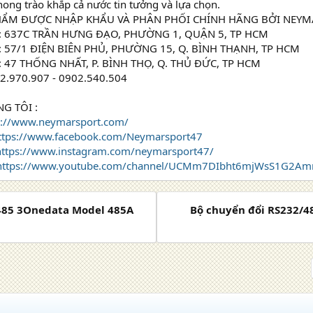
ong trào khắp cả nước tin tưởng và lựa chọn.
PHẨM ĐƯỢC NHẬP KHẨU VÀ PHÂN PHỐI CHÍNH HÃNG BỞI NEY
: 637C TRẦN HƯNG ĐẠO, PHƯỜNG 1, QUẬN 5, TP HCM
: 57/1 ĐIỆN BIÊN PHỦ, PHƯỜNG 15, Q. BÌNH THẠNH, TP HCM
: 47 THỐNG NHẤT, P. BÌNH THỌ, Q. THỦ ĐỨC, TP HCM
2.970.907 - 0902.540.504
G TÔI :
s://www.neymarsport.com/
ttps://www.facebook.com/Neymarsport47
https://www.instagram.com/neymarsport47/
https://www.youtube.com/channel/UCMm7DIbht6mjWsS1G2Am
S485 3Onedata Model 485A
Bộ chuyển đổi RS232/4