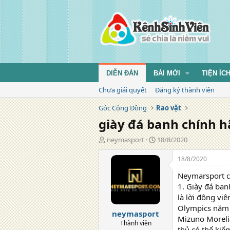
DIỄN ĐÀN
BÀI MỚI
TIỆN ÍC
Chưa giải quyết
Đăng ký thành viên
Góc Cộng Đồng
Rao vặt
giày đá banh chính 
T
N
neymasport
18/8/2020
á
g
c
à
18/8/2020
g
y
Neymarsport 
i
đ
ả
ă
1. Giày đá ban
n
là lời động vi
g
Olympics năm 
neymasport
Mizuno Morelia I
Thành viên
thủ có thể kiể