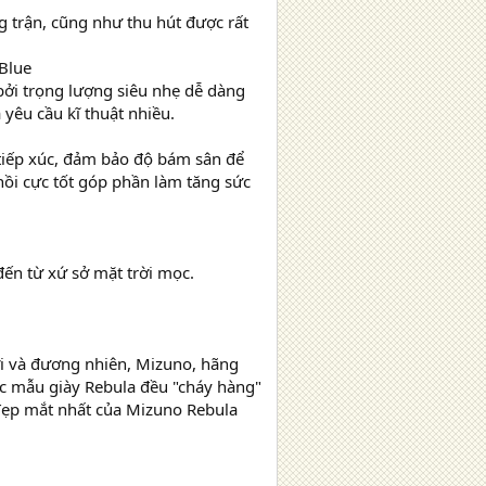
ng trận, cũng như thu hút được rất
/Blue
 bởi trọng lượng siêu nhẹ dễ dàng
 yêu cầu kĩ thuật nhiều.
h tiếp xúc, đảm bảo độ bám sân để
ồi cực tốt góp phần làm tăng sức
đến từ xứ sở mặt trời mọc.
i và đương nhiên, Mizuno, hãng
Các mẫu giày Rebula đều "cháy hàng"
 đẹp mắt nhất của Mizuno Rebula