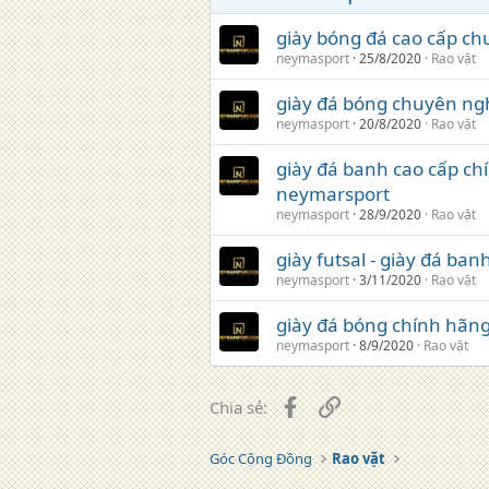
giày bóng đá cao cấp
neymasport
25/8/2020
Rao vặt
giày đá bóng chuyên n
neymasport
20/8/2020
Rao vặt
giày đá banh cao cấp chi
neymarsport
neymasport
28/9/2020
Rao vặt
giày futsal - giày đá b
neymasport
3/11/2020
Rao vặt
giày đá bóng chính ha
neymasport
8/9/2020
Rao vặt
Facebook
Liên kết
Chia sẻ:
Góc Cộng Đồng
Rao vặt