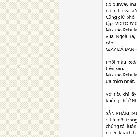
Colourway màu
niềm tin và s
Cũng giữ phối
tập “VICTORY G
Mizuno Rebula
vua. Ngoài ra,
cần.
GIÀY ĐÁ BANH
Phối màu Red/W
trên sân.
Mizuno Rebula 
ưa thích nhất.
Với tiêu chí l
không chỉ ở Nh
SẢN PHẨM ĐƯ
⚡ Là một trong
chúng tôi luôn
nhiều khách hà