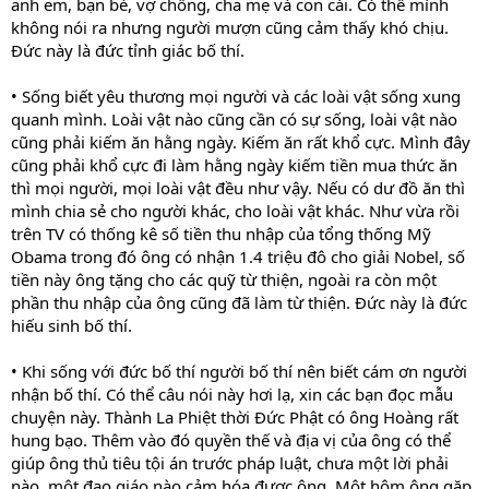
anh em, bạn bè, vợ chồng, cha mẹ và con cái. Có thể mình
không nói ra nhưng người mượn cũng cảm thấy khó chịu.
Đức này là đức tỉnh giác bố thí.
• Sống biết yêu thương mọi người và các loài vật sống xung
quanh mình. Loài vật nào cũng cần có sự sống, loài vật nào
cũng phải kiếm ăn hằng ngày. Kiếm ăn rất khổ cực. Mình đây
cũng phải khổ cực đi làm hằng ngày kiếm tiền mua thức ăn
thì mọi người, mọi loài vật đều như vậy. Nếu có dư đồ ăn thì
mình chia sẻ cho người khác, cho loài vật khác. Như vừa rồi
trên TV có thống kê số tiền thu nhập của tổng thống Mỹ
Obama trong đó ông có nhận 1.4 triệu đô cho giải Nobel, số
tiền này ông tặng cho các quỹ từ thiện, ngoài ra còn một
phần thu nhập của ông cũng đã làm từ thiện. Đức này là đức
hiếu sinh bố thí.
• Khi sống với đức bố thí người bố thí nên biết cám ơn người
nhận bố thí. Có thể câu nói này hơi lạ, xin các bạn đọc mẫu
chuyện này. Thành La Phiệt thời Đức Phật có ông Hoàng rất
hung bạo. Thêm vào đó quyền thế và địa vị của ông có thể
giúp ông thủ tiêu tội án trước pháp luật, chưa một lời phải
nào, một đạo giáo nào cảm hóa được ông. Một hôm ông gặp