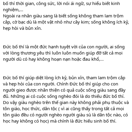
bố thí thời gian, công sức, lời nói ái ngữ, sự hiểu biết kinh
nghiệm,…
Ngoài ra nhân giàu sang là biết sống không tham lam trộm
cắp, cờ bạc dù là một vật nhỏ như cây kim; sống không ích kỷ,
hẹp hòi và bủn xỉn.
Đức bố thí là một đức hạnh tuyệt vời của con người, ai sống
vời lòng thương yêu thì luôn luôn muốn giúp đỡ tất cả mọi
người dù có hay không hoạn nạn hoặc đau khổ
,...
Đức bố thí giúp diệt lòng ích kỷ, bủn xỉn, tham lam trộm cắp
và hẹp hòi của con người. Chính Đức bố thí giúp cho con
người gieo được nhân thiện có quả cuộc sống giàu sang đầy
đủ. Những ai có cuộc sống nghèo đói là do thiếu đức bố thí.
Do vậy giàu nghèo trên thế gian này không phải phụ thuộc và
tôn giáo, học thức, dân tộc (
vì ai cũng thấy trong tất cả mọi
tôn giáo đều có người nghèo người giàu
sù là dân tộc nào, có
học hay không có học) mà chính là đức hiếu sinh bố thí.