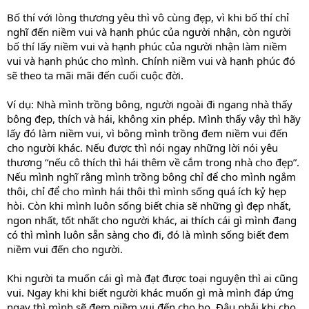
Bố thí với lòng thương yêu thì vô cùng đẹp, vì khi bố thí chỉ
nghĩ đến niềm vui và hạnh phúc của người nhận, còn người
bố thí lấy niềm vui và hạnh phúc của người nhận làm niềm
vui và hạnh phúc cho mình. Chính niềm vui và hạnh phúc đó
sẽ theo ta mãi mãi đến cuối cuộc đời.
Ví dụ: Nhà mình trồng bông, người ngoài đi ngang nhà thấy
bông đẹp, thích và hái, không xin phép. Mình thấy vậy thì hãy
lấy đó làm niềm vui, vì bông mình trồng đem niềm vui đến
cho người khác. Nếu được thì nói ngay những lời nói yêu
thương “nếu cô thích thì hái thêm về cắm trong nhà cho đẹp”.
Nếu mình nghĩ rằng mình trồng bông chỉ để cho mình ngắm
thôi, chỉ để cho mình hái thôi thì mình sống quá ích kỷ hẹp
hòi. Còn khi mình luôn sống biết chia sẽ những gì đẹp nhất,
ngon nhất, tốt nhất cho người khác, ai thích cái gì mình đang
có thì mình luôn sẵn sàng cho đi, đó là mình sống biết đem
niềm vui đến cho người.
Khi người ta muốn cái gì mà đạt được toại nguyện thì ai cũng
vui. Ngay khi khi biết người khác muốn gì mà mình đáp ứng
ngay thì mình sẽ đem niềm vui đến cho họ. Đâu phải khi cho