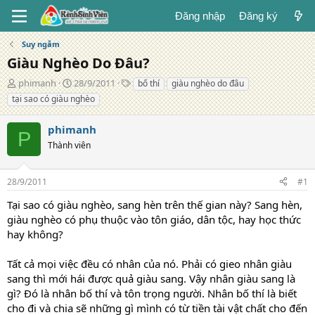
Đăng nhập
Đăng ký
Suy ngẫm
Giàu Nghèo Do Đâu?
T
N
T
phimanh
28/9/2011
bố thí
giàu nghèo do đâu
á
g
ừ
tại sao có giàu nghèo
c
à
k
g
y
h
phimanh
i
đ
ó
P
ả
Thành viên
ă
a
n
g
28/9/2011
#1
Tại sao có giàu nghèo, sang hèn trên thế gian này? Sang hèn,
giàu nghèo có phụ thuộc vào tôn giáo, dân tộc, hay học thức
hay không?
Tất cả mọi việc đều có nhân của nó. Phải có
gieo
nhân giàu
sang thì mới hái được quả giàu sang. Vậy nhân giàu sang là
gì? Đó là nhân bố thí và tôn trọng người. Nhân bố thí là biết
cho đi và chia sẽ
những gì mình có
từ
tiền tài vật chất cho đến