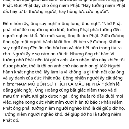
Phật. Đức Phật dạy cho ông niệm Phật: “Hãy tưởng niệm Phật
đà, hãy từ bi thương người, hãy hùng lực cứu người”.
Đêm hôm ấy, ông suy nghĩ mông lung, ông nghĩ: “Nhớ Phật
phải nhớ đến người nghèo khổ, tưởng Phật phải tưởng đến
người nghèo khổ. Rồi mới sáng, ông đi tìm Phật. Giữa đường
ông gặp một người hành khất ốm liệt bên vệ đường. Không
suy nghĩ ông đến ân cần hỏi han và dốc hết tiền trong túi ra
cho. Người ấy e sợ cám ơn rối rít. Nhưng ông chỉ bảo: Vì
tưởng nhớ Phật nên tôi giúp anh. Anh nhận tiền này khiến tôi
được phước, thế là tôi ơn anh chứ nào anh ơn gì tôi? Người
hành khất nghe thế, lấy làm lạ vì không lạ gì tính nết của ông
và uy danh của đức Phật nữa. Bỗng nhiên người ấy cất tiếng
niệm: “NAM MÔ BỔN SƯ THÍCH CA MÂU NI PHẬT” (kính lễ
đấng giác ngộ). Ông Hoàng cũng bất giác niệm theo và đi
mau tìm Phật. Khi gặp được Ngài, ông thuật rõ đầu đuôi mọi
việc. Nghe xong đức Phật mỉm cười hiền từ bảo : Phải! Niệm
Phật ông phải tưởng niệm người nghèo khó là để giúp đỡ họ.
Tưởng niệm người nghèo khó, để giúp đỡ họ là tưởng niệm
Phật đó.