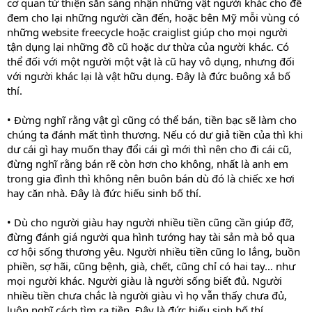
cơ quan từ thiện sẵn sàng nhận những vật người khác cho để
đem cho lại những người cần đến, hoặc bên Mỹ mỗi vùng có
những website freecycle hoặc craiglist giúp cho mọi người
tận dụng lại những đồ cũ hoặc dư thừa của người khác. Có
thể đối với một người một vật là cũ hay vô dụng, nhưng đối
với người khác lại là vật hữu dụng. Đây là đức buông xả bố
thí.
• Đừng nghĩ rằng vật gì cũng có thể bán, tiền bạc sẽ làm cho
chúng ta đánh mất tình thương. Nếu có dư giả tiền của thì khi
dư cái gì hay muốn thay đổi cái gì mới thì nên cho đi cái cũ,
đừng nghĩ rằng bán rẽ còn hơn cho không, nhất là anh em
trong gia đình thì không nên buôn bán dù đó là chiếc xe hơi
hay căn nhà. Đây là đức hiếu sinh bố thí.
• Dù cho người giàu hay người nhiều tiền cũng cần giúp đỡ,
đừng đánh giá người qua hình tướng hay tài sản mà bỏ qua
cơ hội sống thương yêu. Người nhiều tiền cũng lo lắng, buồn
phiền, sợ hãi, cũng bệnh, già, chết, cũng chỉ có hai tay… như
mọi người khác. Người giàu là người sống biết đủ. Người
nhiều tiền chưa chắc là người giàu vì họ vẫn thấy chưa đủ,
luôn nghĩ cách tìm ra tiền. Đây là đức hiếu sinh bố thí.