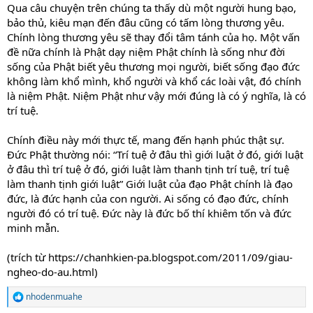
Qua câu chuyện trên chúng ta thấy dù một người hung bạo,
bảo thủ, kiêu mạn đến đâu cũng có tấm lòng thương yêu.
Chính lòng thương yêu sẽ thay đổi tâm tánh của họ. Một vấn
đề nữa chính là Phật dạy niệm Phật chính là sống như đời
sống của Phật biết yêu thương mọi người, biết sống đạo đức
không làm khổ mình, khổ người và khổ các loài vật, đó chính
là niệm Phật. Niệm Phật như vậy mới đúng là có ý nghĩa, là có
trí tuệ.
Chính điều này mới thực tế, mang đến hạnh phúc thật sự.
Đức Phật thường nói: “Trí tuệ ở đâu thì giới luật ở đó, giới luật
ở đâu thì trí tuệ ở đó, giới luật làm thanh tịnh trí tuệ, trí tuệ
làm thanh tịnh giới luật” Giới luật của đạo Phật chính là đạo
đức, là đức hạnh của con người. Ai sống có đạo đức, chính
người đó có trí tuệ. Đức này là đức bố thí khiêm tốn và đức
minh mẫn.
(trích từ https://chanhkien-pa.blogspot.com/2011/09/giau-
ngheo-do-au.html)
nhodenmuahe
R
e