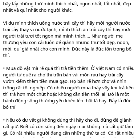
hãy lấy những thứ mình thích nhất, ngon nhất, tốt nhất, đẹp
nhất và quí nhất cho người khác.
Ví dụ mình thích uống nước trái cây thì hãy mời người nước
trái cây thay vì nước lạnh, mình thích ăn trái cây thì hãy mời
người trái tươi tốt ngon mà mình thích,… Như người mẹ
thương yêu con cái luôn để giành những thứ tốt đẹp, ngon,
mới, quí giá nhất cho con mình. Đức này là đức tôn trọng bố
thí.
• Mua đồ vật mà rẽ quá thì trả tiền thêm. Ở Việt Nam có nhiều
người từ quê ra chợ thị trấn bán vài món rau hay trái cây
vườn kiếm thêm tiền mua gạo. Họ bán rẽ hơn chợ và nhìn
trông rất tội nghiệp. Có nhiều người mua thấy vậy khi trả tiền
thì trả hơn một chút hoặc không cần tiền thối lại. Đó là một
hành động sống thương yêu khéo léo thật là hay. Đây là đức
bố thí.
• Nếu có dư vật gì không dùng thì hãy cho đi, đừng để giành
cất giữ. Biết có còn sống đến ngày mai không mà cất giữ làm
gì. Có rất nhiều người đang cần những thứ ta có. Có rất nhiều