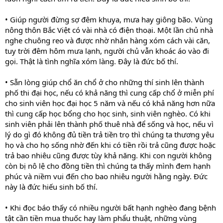
• Giúp người đừng sợ đêm khuya, mưa hay giông bão. Vùng
nông thôn Bắc Việt có vài nhà có điện thoại. Một lần chủ nhà
nghe chuông reo và được nhờ nhắn hàng xóm cách vài căn,
tuy trời đêm hôm mưa lạnh, người chủ vẫn khoác áo vào đi
gọi. Thật là tình nghĩa xóm làng. Đây là đức bố thí.
• Sẵn lòng giúp chổ ăn chổ ở cho những thí sinh lên thành
phố thi đại học, nếu có khả năng thì cung cấp chổ ở miễn phí
cho sinh viên học đại học 5 năm và nếu có khả năng hơn nữa
thì cung cấp học bổng cho học sinh, sinh viên nghèo. Có khi
sinh viên phải lên thành phố thuê nhà để sống và học, nếu vì
lý do gì đó không đủ tiền trả tiền trọ thì chúng ta thương yêu
họ và cho họ sống nhờ đến khi có tiền rồi trả cũng được hoặc
trả bao nhiêu cũng được tùy khả năng. Khi con người không
còn bị nô lệ cho đồng tiền thì chúng ta thấy mình đem hạnh
phúc và niềm vui đến cho bao nhiêu người hằng ngày. Đức
này là đức hiếu sinh bố thí.
• Khi đọc báo thấy có nhiều người bất hạnh nghèo đang bệnh
tật cần tiền mua thuốc hay làm phẩu thuật, những vùng