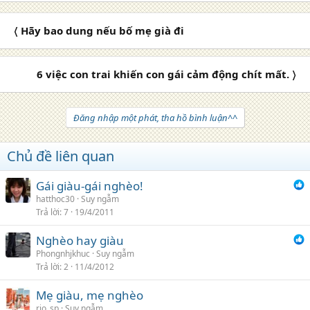
a
c
〈 Hãy bao dung nếu bố mẹ già đi
t
i
o
n
6 việc con trai khiến con gái cảm động chít mất. 〉
s
:
Đăng nhập một phát, tha hồ bình luận^^
Chủ đề liên quan
Gái giàu-gái nghèo!
hatthoc30
Suy ngẫm
Trả lời
7
19/4/2011
Nghèo hay giàu
Phongnhjkhuc
Suy ngẫm
Trả lời
2
11/4/2012
Mẹ giàu, mẹ nghèo
rio_sp
Suy ngẫm