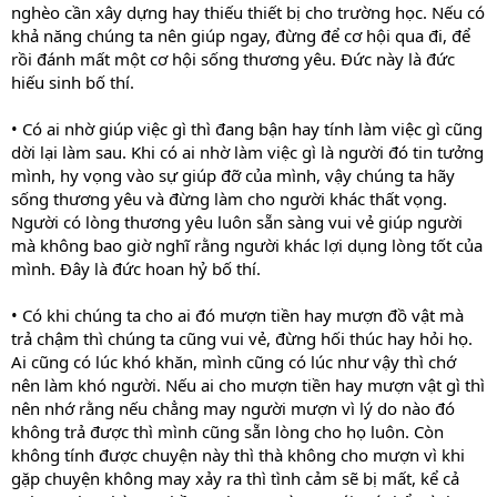
nghèo cần xây dựng hay thiếu thiết bị cho trường học. Nếu có
khả năng chúng ta nên giúp ngay, đừng để cơ hội qua đi, để
rồi đánh mất một cơ hội sống thương yêu. Đức này là đức
hiếu sinh bố thí.
• Có ai nhờ giúp việc gì thì đang bận hay tính làm việc gì cũng
dời lại làm sau. Khi có ai nhờ làm việc gì là người đó tin tưởng
mình, hy vọng vào sự giúp đỡ của mình, vậy chúng ta hãy
sống thương yêu và đừng làm cho người khác thất vọng.
Người có lòng thương yêu luôn sẵn sàng vui vẻ giúp người
mà không bao giờ nghĩ rằng người khác lợi dụng lòng tốt của
mình. Đây là đức hoan hỷ bố thí.
• Có khi chúng ta cho ai đó mượn tiền hay mượn đồ vật mà
trả chậm thì chúng ta cũng vui vẻ, đừng hối thúc hay hỏi họ.
Ai cũng có lúc khó khăn, mình cũng có lúc như vậy thì chớ
nên làm khó người. Nếu ai cho mượn tiền hay mượn vật gì thì
nên nhớ rằng nếu chẳng may người mượn vì lý do nào đó
không trả được thì mình cũng sẵn lòng cho họ luôn. Còn
không tính được chuyện này thì thà không cho mượn vì khi
gặp chuyện không may xảy ra thì tình cảm sẽ bị mất, kể cả