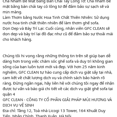
Chà Nhám Bề Mặt bằng Bàn Chải Tay Lông Tơ: Chà nhám bề
mặt bằng bàn chải tay có lông tơ để đảm bảo sự sạch sẽ và
mịn màng.
Làm Thơm bằng Nước Hoa Tinh Chất Thiên Nhiên: Sử dụng
nước hoa tinh chất thiên nhiên để làm thơm ghế sofa.
Dọn Dẹp và Bày Trí Lại: Cuối cùng, nhân viên GFC CLEAN sẽ
dọn dẹp và bày trí lại đồ đạc như cũ để đảm bảo sự thoải mái
cho khách hàng.
Chúng tôi hi vọng rằng những thông tin trên sẽ giúp bạn dễ
dàng hơn trong việc chăm sóc ghế sofa và duy trì không gian
sống của bạn luôn tươi mới và đẹp. Với hơn 25 năm kinh
nghiệm, GFC CLEAN tự hào cung cấp dịch vụ giặt sấy tại nhà,
cam kết về chất lượng dịch vụ và chính sách bảo hành rõ
ràng. Đừng ngần ngại, hãy liên hệ với chúng tôi ngay để nhận
được tư vấn và báo giá chi tiết về các dịch vụ giặt ghế sofa tại
quận 4
GFC CLEAN - CÔNG TY CỔ PHẦN GIẢI PHÁP MÙI HƯƠNG VÀ
DỊCH VỤ VỆ SINH
Địa chỉ: Tầng 12, Toà nhà Licogi 13 Tower, 164 Khuất Duy
Tiến, Nhân Chính, Thanh Xuân, Hà Nội