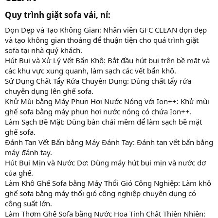
Quy trình giặt sofa vải, nỉ:​
Dọn Dẹp và Tạo Không Gian: Nhân viên GFC CLEAN dọn dẹp
và tạo không gian thoáng để thuận tiện cho quá trình giặt
sofa tại nhà quý khách.
Hút Bụi và Xử Lý Vết Bẩn Khô: Bắt đầu hút bụi trên bề mặt và
các khu vực xung quanh, làm sạch các vết bẩn khô.
Sử Dụng Chất Tẩy Rửa Chuyên Dụng: Dùng chất tẩy rửa
chuyên dụng lên ghế sofa.
Khử Mùi bằng Máy Phun Hơi Nước Nóng với Ion++: Khử mùi
ghế sofa bằng máy phun hơi nước nóng có chứa Ion++.
Làm Sạch Bề Mặt: Dùng bàn chải mềm để làm sạch bề mặt
ghế sofa.
Đánh Tan Vết Bẩn bằng Máy Đánh Tay: Đánh tan vết bẩn bằng
máy đánh tay.
Hút Bụi Mịn và Nước Dơ: Dùng máy hút bụi mịn và nước dơ
của ghế.
Làm Khô Ghế Sofa bằng Máy Thổi Gió Công Nghiệp: Làm khô
ghế sofa bằng máy thổi gió công nghiệp chuyên dụng có
công suất lớn.
Làm Thơm Ghế Sofa bằng Nước Hoa Tinh Chất Thiên Nhiên: