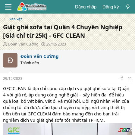
Đăng nhập
Đăng ký
Rao vặt
Giặt ghế sofa tại Quận 4 Chuyên Nghiệp
[Giá chỉ từ 25k] - GFC CLEAN
T
N
Đoàn Văn Cường
29/12/2023
á
g
c
à
Đoàn Văn Cường
g
y
Thành viên
i
đ
ả
ă
n
29/12/2023
#1
g
GFC CLEAN là địa chỉ cung cấp dịch vụ giặt ghế sofa tại Quận
4 với giá rẻ, áp dụng công nghệ giặt – sấy hiện đại để hiệu
quả loại bỏ vết bẩn, vết ố, và mùi hôi. Đội ngũ nhân viên của
chúng tôi đã được đào tạo chuyên nghiệp, và trang thiết bị
tiên tiến tại GFC CLEAN đảm bảo mang đến cho bạn trải
nghiệm dịch vụ giặt ghế sofa tốt nhất tại TPHCM.