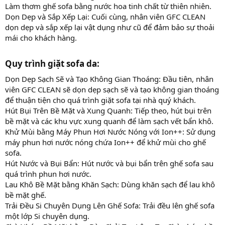
Làm thơm ghế sofa bằng nước hoa tinh chất từ thiên nhiên.
Dọn Dẹp và Sắp Xếp Lại: Cuối cùng, nhân viên GFC CLEAN
dọn dẹp và sắp xếp lại vật dụng như cũ để đảm bảo sự thoải
mái cho khách hàng.
Quy trình giặt sofa da:​
Dọn Dẹp Sạch Sẽ và Tạo Không Gian Thoáng: Đầu tiên, nhân
viên GFC CLEAN sẽ dọn dẹp sạch sẽ và tạo không gian thoáng
để thuận tiện cho quá trình giặt sofa tại nhà quý khách.
Hút Bụi Trên Bề Mặt và Xung Quanh: Tiếp theo, hút bụi trên
bề mặt và các khu vực xung quanh để làm sạch vết bẩn khô.
Khử Mùi bằng Máy Phun Hơi Nước Nóng với Ion++: Sử dụng
máy phun hơi nước nóng chứa Ion++ để khử mùi cho ghế
sofa.
Hút Nước và Bụi Bẩn: Hút nước và bụi bẩn trên ghế sofa sau
quá trình phun hơi nước.
Lau Khô Bề Mặt bằng Khăn Sạch: Dùng khăn sạch để lau khô
bề mặt ghế.
Trải Đều Si Chuyên Dụng Lên Ghế Sofa: Trải đều lên ghế sofa
một lớp Si chuyên dụng.