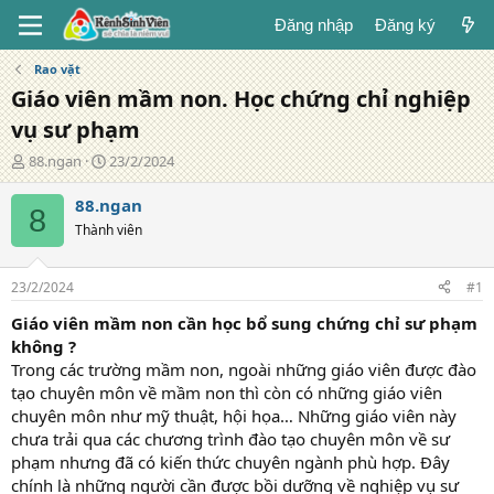
Đăng nhập
Đăng ký
Rao vặt
Giáo viên mầm non. Học chứng chỉ nghiệp
vụ sư phạm
T
N
88.ngan
23/2/2024
á
g
c
à
88.ngan
8
g
y
Thành viên
i
đ
ả
ă
n
23/2/2024
#1
g
Giáo viên mầm non cần học bổ sung chứng chỉ sư phạm
không ?
Trong các trường mầm non, ngoài những giáo viên được đào
tạo chuyên môn về mầm non thì còn có những giáo viên
chuyên môn như mỹ thuật, hội họa… Những giáo viên này
chưa trải qua các chương trình đào tạo chuyên môn về sư
phạm nhưng đã có kiến thức chuyên ngành phù hợp. Đây
chính là những người cần được bồi dưỡng về nghiệp vụ sư