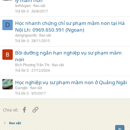
lý mầm non
lethiluyen
Rao vặt
Trả lời
0
26/6/2017
Học nhanh chứng chỉ sư phạm mầm non tại Hà
D
Nội Lh: 0969.650.991 (Ngoan)
dangngoantb
Rao vặt
Trả lời
0
28/11/2015
Bồi dưỡng ngắn hạn nghiệp vụ sư phạm mầm
non
Bích Phượng Trần Thị
Rao vặt
Trả lời
0
27/12/2024
Học nghiệp vụ sư phạm mầm non ở Quảng Ngãi
Giangbi
Rao vặt
Trả lời
0
9/5/2017
Facebook
Liên kết
Chia sẻ:
Rao vặt
Top