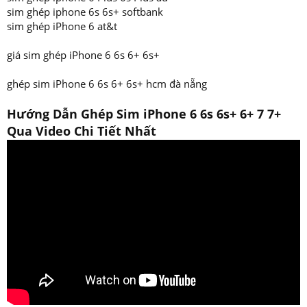
sim ghép iphone 6s 6s+ softbank
sim ghép iPhone 6 at&t
giá sim ghép iPhone 6 6s 6+ 6s+
ghép sim iPhone 6 6s 6+ 6s+ hcm đà nẵng
Hướng Dẫn Ghép Sim iPhone 6 6s 6s+ 6+ 7 7+
Qua Video Chi Tiết Nhất