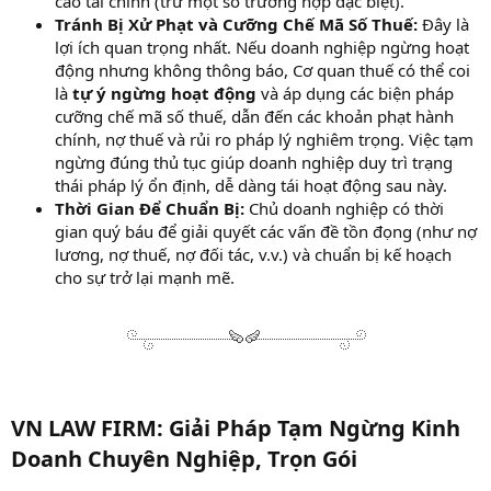
cáo tài chính (trừ một số trường hợp đặc biệt).
Tránh Bị Xử Phạt và Cưỡng Chế Mã Số Thuế:
Đây là
lợi ích quan trọng nhất. Nếu doanh nghiệp ngừng hoạt
động nhưng không thông báo, Cơ quan thuế có thể coi
là
tự ý ngừng hoạt động
và áp dụng các biện pháp
cưỡng chế mã số thuế, dẫn đến các khoản phạt hành
chính, nợ thuế và rủi ro pháp lý nghiêm trọng. Việc tạm
ngừng đúng thủ tục giúp doanh nghiệp duy trì trạng
thái pháp lý ổn định, dễ dàng tái hoạt động sau này.
Thời Gian Để Chuẩn Bị:
Chủ doanh nghiệp có thời
gian quý báu để giải quyết các vấn đề tồn đọng (như nợ
lương, nợ thuế, nợ đối tác, v.v.) và chuẩn bị kế hoạch
cho sự trở lại mạnh mẽ.
VN LAW FIRM: Giải Pháp Tạm Ngừng Kinh
Doanh Chuyên Nghiệp, Trọn Gói