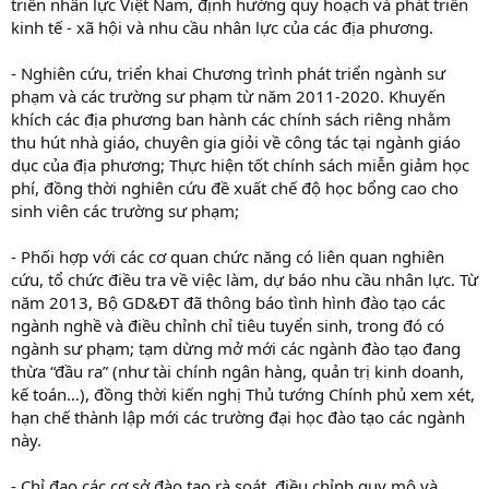
triển nhân lực Việt Nam, định hướng quy hoạch và phát triển
kinh tế - xã hội và nhu cầu nhân lực của các địa phương.
- Nghiên cứu, triển khai Chương trình phát triển ngành sư
phạm và các trường sư phạm từ năm 2011-2020. Khuyến
khích các địa phương ban hành các chính sách riêng nhằm
thu hút nhà giáo, chuyên gia giỏi về công tác tại ngành giáo
dục của địa phương; Thực hiện tốt chính sách miễn giảm học
phí, đồng thời nghiên cứu đề xuất chế độ học bổng cao cho
sinh viên các trường sư phạm;
- Phối hợp với các cơ quan chức năng có liên quan nghiên
cứu, tổ chức điều tra về việc làm, dự báo nhu cầu nhân lực. Từ
năm 2013, Bộ GD&ĐT đã thông báo tình hình đào tạo các
ngành nghề và điều chỉnh chỉ tiêu tuyển sinh, trong đó có
ngành sư phạm; tạm dừng mở mới các ngành đào tạo đang
thừa “đầu ra” (như tài chính ngân hàng, quản trị kinh doanh,
kế toán…), đồng thời kiến nghị Thủ tướng Chính phủ xem xét,
hạn chế thành lập mới các trường đại học đào tạo các ngành
này.
- Chỉ đạo các cơ sở đào tạo rà soát, điều chỉnh quy mô và