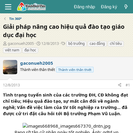
Đăng nhập
Đăng ký
Tin 360°
Giải pháp nâng cao hiệu quả đào tạo giáo
dục đại học
T
N
T
gaconueh2005
12/8/2013
bộ trưởng
cao đẳng
chỉ tiêu
á
g
ừ
việt nam
đại học
c
à
k
g
y
h
gaconueh2005
i
đ
ó
ả
Thành viên thân thiết
ă
a
Thành viên thân thiết
n
g
12/8/2013
#1
Tình trạng tuyển sinh của các trường ĐH, CĐ không đạt
chỉ tiêu; Hiệu quả đào tạo, sự mất cân đối về ngành
nghề; Vấn đề việc làm của SV tốt nghiệp ra trường... đã
được cử tri đặt câu hỏi tới Bộ trưởng Phạm Vũ Luận.
Rạng rỡ tân cử nhân ngày tốt nghiệp. Ảnh: gdtd.vn​